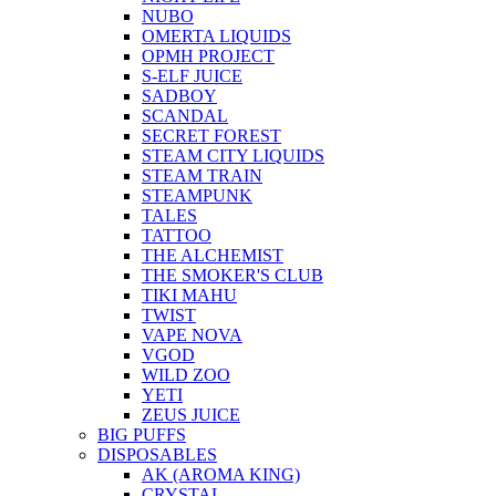
NUBO
OMERTA LIQUIDS
OPMH PROJECT
S-ELF JUICE
SADBOY
SCANDAL
SECRET FOREST
STEAM CITY LIQUIDS
STEAM TRAIN
STEAMPUNK
TALES
TATTOO
THE ALCHEMIST
THE SMOKER'S CLUB
TIKI MAHU
TWIST
VAPE NOVA
VGOD
WILD ZOO
YETI
ZEUS JUICE
BIG PUFFS
DISPOSABLES
AK (AROMA KING)
CRYSTAL