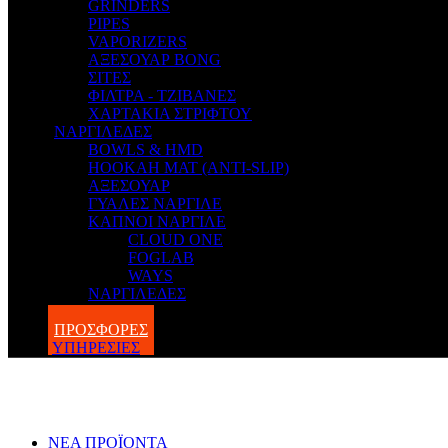
GRINDERS
PIPES
VAPORIZERS
ΑΞΕΣΟΥΑΡ BONG
ΣΙΤΕΣ
ΦΙΛΤΡΑ - ΤΖΙΒΑΝΕΣ
ΧΑΡΤΑΚΙΑ ΣΤΡΙΦΤΟΥ
ΝΑΡΓΙΛΕΔΕΣ
BOWLS & HMD
HOOKAH MAT (ANTI-SLIP)
ΑΞΕΣΟΥΑΡ
ΓΥΑΛΕΣ ΝΑΡΓΙΛΕ
ΚΑΠΝΟΙ ΝΑΡΓΙΛΕ
CLOUD ONE
FOGLAB
WAYS
ΝΑΡΓΙΛΕΔΕΣ
BLOG
ΠΡΟΣΦΟΡΕΣ
ΥΠΗΡΕΣΙΕΣ
ΝΕΑ ΠΡΟΪΟΝΤΑ