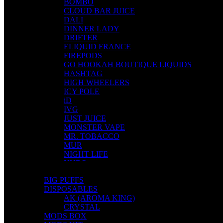
BOMBO
CLOUD BAR JUICE
DALI
DINNER LADY
DRIFTER
ELIQUID FRANCE
FIREPODS
GO HOOKAH BOUTIQUE LIQUIDS
HASHTAG
HIGH WHEELERS
ICY POLE
iD
IVG
JUST JUICE
MONSTER VAPE
MR. TOBACCO
MUR
NIGHT LIFE
NUBO
OMERTA LIQUIDS
BIG PUFFS
OPMH PROJECT
DISPOSABLES
S-ELF JUICE
AK (AROMA KING)
SADBOY
CRYSTAL
SCANDAL
MODS BOX
SECRET FOREST