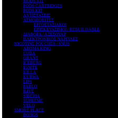
MODS KIT
STEAM CITY LIQUIDS
PODS CARTRIDGES
STEAM TRAIN
PODS KIT
STEAMPUNK
ΑΝΤΙΣΤΑΣΕΙΣ
TALES
ΑΤΜΟΠΟΙΗΤΕΣ
TATTOO
ΕΡΓΟΣΤΑΣΙΑΚΟΙ
THE ALCHEMIST
ΕΠΙΣΚΕΥΑΣΙΜΟΙ / REBUILDABLE
THE SMOKER'S CLUB
ΔΙΑΦΟΡΑ / ΑΞΕΣΟΥΑΡ
TIKI MAHU
ΗΛΕΚΤΡΟΝΙΚΟΣ ΝΑΡΓΙΛΕΣ
TWIST
NICOTINE POUCHES / SNUS
VAPE NOVA
AROMA KING
VGOD
CUBA
WILD ZOO
GRANT
YETI
ICEBERG
ZEUS JUICE
IGNITE
KILLA
KURWA
LIPS
PABLO
R4VE
SIBERIA
SUPREME
VELO
SMOKE PLACE
BONGS