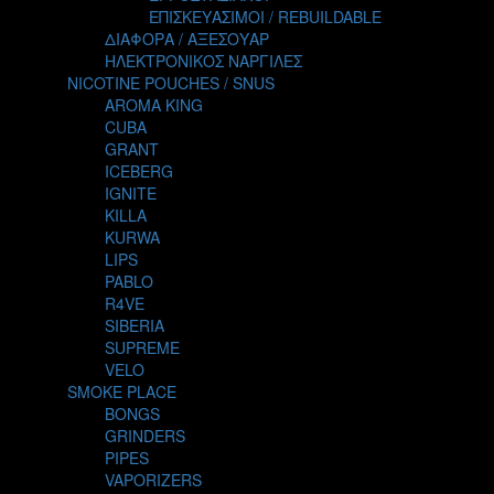
TALES
ΕΠΙΣΚΕΥΑΣΙΜΟΙ / REBUILDABLE
TATTOO
ΔΙΑΦΟΡΑ / ΑΞΕΣΟΥΑΡ
THE ALCHEMIST
ΗΛΕΚΤΡΟΝΙΚΟΣ ΝΑΡΓΙΛΕΣ
THE SMOKER'S CLUB
NICOTINE POUCHES / SNUS
TIKI MAHU
AROMA KING
TWIST
CUBA
VAPE NOVA
GRANT
VGOD
ICEBERG
WILD ZOO
IGNITE
YETI
KILLA
ZEUS JUICE
KURWA
LIPS
PABLO
R4VE
SIBERIA
SUPREME
VELO
SMOKE PLACE
BONGS
GRINDERS
PIPES
VAPORIZERS