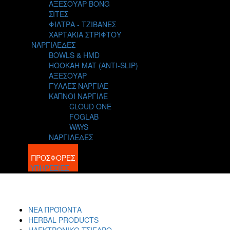
ΑΞΕΣΟΥΑΡ BONG
ΣΙΤΕΣ
ΦΙΛΤΡΑ - ΤΖΙΒΑΝΕΣ
ΧΑΡΤΑΚΙΑ ΣΤΡΙΦΤΟΥ
ΝΑΡΓΙΛΕΔΕΣ
BOWLS & HMD
HOOKAH MAT (ANTI-SLIP)
ΑΞΕΣΟΥΑΡ
ΓΥΑΛΕΣ ΝΑΡΓΙΛΕ
ΚΑΠΝΟΙ ΝΑΡΓΙΛΕ
CLOUD ONE
FOGLAB
WAYS
ΝΑΡΓΙΛΕΔΕΣ
BLOG
ΠΡΟΣΦΟΡΕΣ
ΥΠΗΡΕΣΙΕΣ
ΝΕΑ ΠΡΟΪΟΝΤΑ
HERBAL PRODUCTS
ΗΛΕΚΤΡΟΝΙΚΟ ΤΣΙΓΑΡΟ