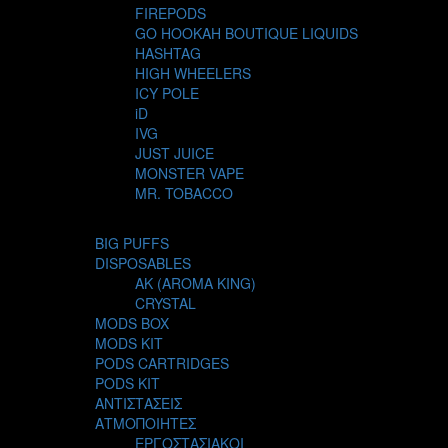
FIREPODS
GO HOOKAH BOUTIQUE LIQUIDS
HASHTAG
HIGH WHEELERS
ICY POLE
iD
IVG
JUST JUICE
MONSTER VAPE
MR. TOBACCO
MUR
NIGHT LIFE
BIG PUFFS
NUBO
DISPOSABLES
OMERTA LIQUIDS
AK (AROMA KING)
OPMH PROJECT
CRYSTAL
S-ELF JUICE
MODS BOX
SADBOY
MODS KIT
SCANDAL
PODS CARTRIDGES
SECRET FOREST
PODS KIT
STEAM CITY LIQUIDS
ΑΝΤΙΣΤΑΣΕΙΣ
STEAM TRAIN
ΑΤΜΟΠΟΙΗΤΕΣ
STEAMPUNK
ΕΡΓΟΣΤΑΣΙΑΚΟΙ