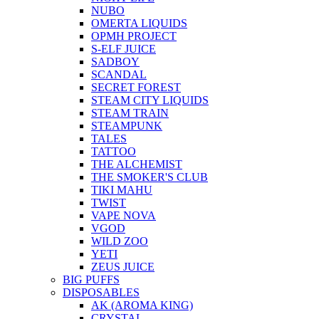
NUBO
OMERTA LIQUIDS
OPMH PROJECT
S-ELF JUICE
SADBOY
SCANDAL
SECRET FOREST
STEAM CITY LIQUIDS
STEAM TRAIN
STEAMPUNK
TALES
TATTOO
THE ALCHEMIST
THE SMOKER'S CLUB
TIKI MAHU
TWIST
VAPE NOVA
VGOD
WILD ZOO
YETI
ZEUS JUICE
BIG PUFFS
DISPOSABLES
AK (AROMA KING)
CRYSTAL