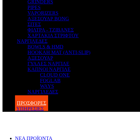
GRINDERS
PIPES
VAPORIZERS
ΑΞΕΣΟΥΑΡ BONG
ΣΙΤΕΣ
ΦΙΛΤΡΑ - ΤΖΙΒΑΝΕΣ
ΧΑΡΤΑΚΙΑ ΣΤΡΙΦΤΟΥ
ΝΑΡΓΙΛΕΔΕΣ
BOWLS & HMD
HOOKAH MAT (ANTI-SLIP)
ΑΞΕΣΟΥΑΡ
ΓΥΑΛΕΣ ΝΑΡΓΙΛΕ
ΚΑΠΝΟΙ ΝΑΡΓΙΛΕ
CLOUD ONE
FOGLAB
WAYS
ΝΑΡΓΙΛΕΔΕΣ
BLOG
ΠΡΟΣΦΟΡΕΣ
ΥΠΗΡΕΣΙΕΣ
ΝΕΑ ΠΡΟΪΟΝΤΑ