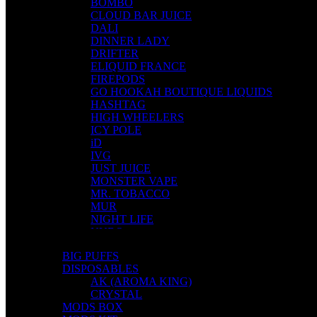
BOMBO
CLOUD BAR JUICE
DALI
DINNER LADY
DRIFTER
ELIQUID FRANCE
FIREPODS
GO HOOKAH BOUTIQUE LIQUIDS
HASHTAG
HIGH WHEELERS
ICY POLE
iD
IVG
JUST JUICE
MONSTER VAPE
MR. TOBACCO
MUR
NIGHT LIFE
NUBO
OMERTA LIQUIDS
BIG PUFFS
OPMH PROJECT
DISPOSABLES
S-ELF JUICE
AK (AROMA KING)
SADBOY
CRYSTAL
SCANDAL
MODS BOX
SECRET FOREST