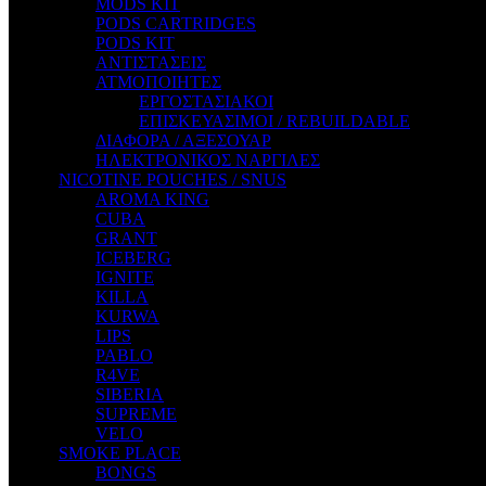
MODS KIT
STEAM CITY LIQUIDS
PODS CARTRIDGES
STEAM TRAIN
PODS KIT
STEAMPUNK
ΑΝΤΙΣΤΑΣΕΙΣ
TALES
ΑΤΜΟΠΟΙΗΤΕΣ
TATTOO
ΕΡΓΟΣΤΑΣΙΑΚΟΙ
THE ALCHEMIST
ΕΠΙΣΚΕΥΑΣΙΜΟΙ / REBUILDABLE
THE SMOKER'S CLUB
ΔΙΑΦΟΡΑ / ΑΞΕΣΟΥΑΡ
TIKI MAHU
ΗΛΕΚΤΡΟΝΙΚΟΣ ΝΑΡΓΙΛΕΣ
TWIST
NICOTINE POUCHES / SNUS
VAPE NOVA
AROMA KING
VGOD
CUBA
WILD ZOO
GRANT
YETI
ICEBERG
ZEUS JUICE
IGNITE
KILLA
KURWA
LIPS
PABLO
R4VE
SIBERIA
SUPREME
VELO
SMOKE PLACE
BONGS