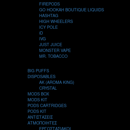
FIREPODS
GO HOOKAH BOUTIQUE LIQUIDS
HASHTAG
HIGH WHEELERS
ICY POLE
iD
IVG
JUST JUICE
MONSTER VAPE
MR. TOBACCO
MUR
NIGHT LIFE
BIG PUFFS
NUBO
DISPOSABLES
OMERTA LIQUIDS
AK (AROMA KING)
OPMH PROJECT
CRYSTAL
S-ELF JUICE
MODS BOX
SADBOY
MODS KIT
SCANDAL
PODS CARTRIDGES
SECRET FOREST
PODS KIT
STEAM CITY LIQUIDS
ΑΝΤΙΣΤΑΣΕΙΣ
STEAM TRAIN
ΑΤΜΟΠΟΙΗΤΕΣ
STEAMPUNK
ΕΡΓΟΣΤΑΣΙΑΚΟΙ