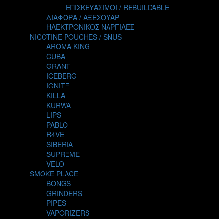
TALES
ΕΠΙΣΚΕΥΑΣΙΜΟΙ / REBUILDABLE
TATTOO
ΔΙΑΦΟΡΑ / ΑΞΕΣΟΥΑΡ
THE ALCHEMIST
ΗΛΕΚΤΡΟΝΙΚΟΣ ΝΑΡΓΙΛΕΣ
THE SMOKER'S CLUB
NICOTINE POUCHES / SNUS
TIKI MAHU
AROMA KING
TWIST
CUBA
VAPE NOVA
GRANT
VGOD
ICEBERG
WILD ZOO
IGNITE
YETI
KILLA
ZEUS JUICE
KURWA
LIPS
PABLO
R4VE
SIBERIA
SUPREME
VELO
SMOKE PLACE
BONGS
GRINDERS
PIPES
VAPORIZERS