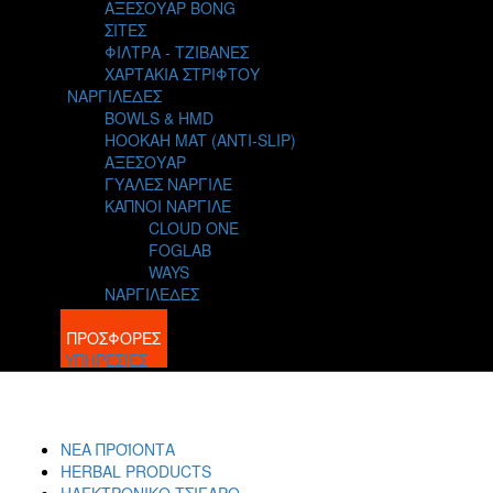
ΑΞΕΣΟΥΑΡ BONG
ΣΙΤΕΣ
ΦΙΛΤΡΑ - ΤΖΙΒΑΝΕΣ
ΧΑΡΤΑΚΙΑ ΣΤΡΙΦΤΟΥ
ΝΑΡΓΙΛΕΔΕΣ
BOWLS & HMD
HOOKAH MAT (ANTI-SLIP)
ΑΞΕΣΟΥΑΡ
ΓΥΑΛΕΣ ΝΑΡΓΙΛΕ
ΚΑΠΝΟΙ ΝΑΡΓΙΛΕ
CLOUD ONE
FOGLAB
WAYS
ΝΑΡΓΙΛΕΔΕΣ
BLOG
ΠΡΟΣΦΟΡΕΣ
ΥΠΗΡΕΣΙΕΣ
ΝΕΑ ΠΡΟΪΟΝΤΑ
HERBAL PRODUCTS
ΗΛΕΚΤΡΟΝΙΚΟ ΤΣΙΓΑΡΟ