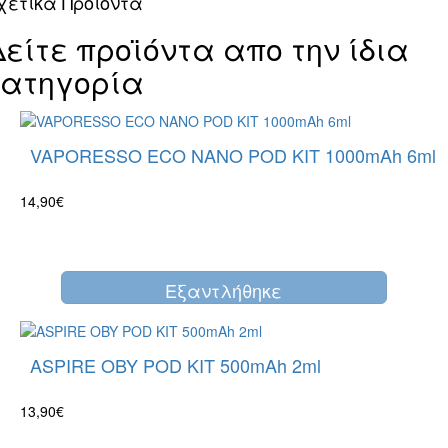
χετικά Προϊόντα
Δείτε προϊόντα απο την ίδια
κατηγορία
VAPORESSO ECO NANO POD KIT 1000mAh 6ml
14,90€
Eξαντλήθηκε
ASPIRE OBY POD KIT 500mAh 2ml
13,90€