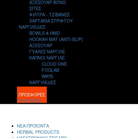
ΑΞΕΣΟΥΑΡ BONG
ΣΙΤΕΣ
ΦΙΛΤΡΑ - ΤΖΙΒΑΝΕΣ
ΧΑΡΤΑΚΙΑ ΣΤΡΙΦΤΟΥ
ΝΑΡΓΙΛΕΔΕΣ
BOWLS & HMD
HOOKAH MAT (ANTI-SLIP)
ΑΞΕΣΟΥΑΡ
ΓΥΑΛΕΣ ΝΑΡΓΙΛΕ
ΚΑΠΝΟΙ ΝΑΡΓΙΛΕ
CLOUD ONE
FOGLAB
WAYS
ΝΑΡΓΙΛΕΔΕΣ
BLOG
ΠΡΟΣΦΟΡΕΣ
ΥΠΗΡΕΣΙΕΣ
ΝΕΑ ΠΡΟΪΟΝΤΑ
HERBAL PRODUCTS
ΗΛΕΚΤΡΟΝΙΚΟ ΤΣΙΓΑΡΟ