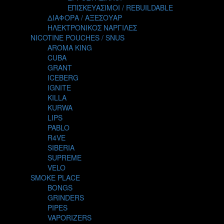
TALES
ΕΠΙΣΚΕΥΑΣΙΜΟΙ / REBUILDABLE
TATTOO
ΔΙΑΦΟΡΑ / ΑΞΕΣΟΥΑΡ
THE ALCHEMIST
ΗΛΕΚΤΡΟΝΙΚΟΣ ΝΑΡΓΙΛΕΣ
THE SMOKER'S CLUB
NICOTINE POUCHES / SNUS
TIKI MAHU
AROMA KING
TWIST
CUBA
VAPE NOVA
GRANT
VGOD
ICEBERG
WILD ZOO
IGNITE
YETI
KILLA
ZEUS JUICE
KURWA
LIPS
PABLO
R4VE
SIBERIA
SUPREME
VELO
SMOKE PLACE
BONGS
GRINDERS
PIPES
VAPORIZERS