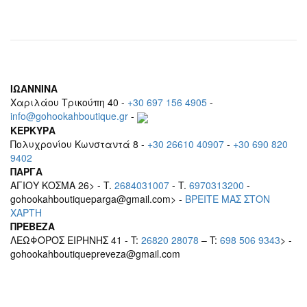
ΙΩΑΝΝΙΝΑ
Χαριλάου Τρικούπη 40 -
+30 697 156 4905
-
info@gohookahboutique.gr
-
ΚΕΡΚΥΡΑ
Πολυχρονίου Κωνσταντά 8 -
+30 26610 40907
-
+30 690 820
9402
ΠΑΡΓΑ
ΑΓΙΟΥ ΚΟΣΜΑ 26> - T.
2684031007
- T.
6970313200
-
gohookahboutiqueparga@gmail.com> -
BΡEITE MAΣ ΣΤΟΝ
ΧΑΡΤΗ
ΠΡΕΒΕΖΑ
ΛΕΩΦΟΡΟΣ ΕΙΡΗΝΗΣ 41 - T:
26820 28078
– T:
698 506 9343
> -
gohookahboutiquepreveza@gmail.com