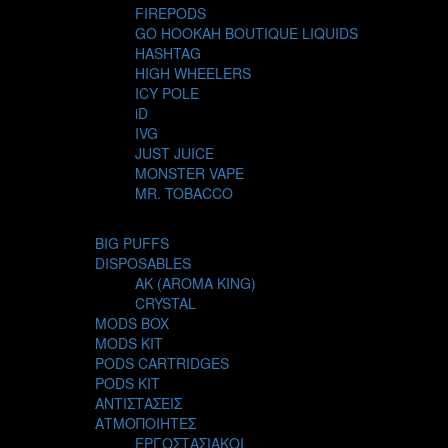
FIREPODS
GO HOOKAH BOUTIQUE LIQUIDS
HASHTAG
HIGH WHEELERS
ICY POLE
iD
IVG
JUST JUICE
MONSTER VAPE
MR. TOBACCO
MUR
NIGHT LIFE
BIG PUFFS
NUBO
DISPOSABLES
OMERTA LIQUIDS
AK (AROMA KING)
OPMH PROJECT
CRYSTAL
S-ELF JUICE
MODS BOX
SADBOY
MODS KIT
SCANDAL
PODS CARTRIDGES
SECRET FOREST
PODS KIT
STEAM CITY LIQUIDS
ΑΝΤΙΣΤΑΣΕΙΣ
STEAM TRAIN
ΑΤΜΟΠΟΙΗΤΕΣ
STEAMPUNK
ΕΡΓΟΣΤΑΣΙΑΚΟΙ