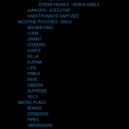
TALES
ΕΠΙΣΚΕΥΑΣΙΜΟΙ / REBUILDABLE
TATTOO
ΔΙΑΦΟΡΑ / ΑΞΕΣΟΥΑΡ
THE ALCHEMIST
ΗΛΕΚΤΡΟΝΙΚΟΣ ΝΑΡΓΙΛΕΣ
THE SMOKER'S CLUB
NICOTINE POUCHES / SNUS
TIKI MAHU
AROMA KING
TWIST
CUBA
VAPE NOVA
GRANT
VGOD
ICEBERG
WILD ZOO
IGNITE
YETI
KILLA
ZEUS JUICE
KURWA
LIPS
PABLO
R4VE
SIBERIA
SUPREME
VELO
SMOKE PLACE
BONGS
GRINDERS
PIPES
VAPORIZERS