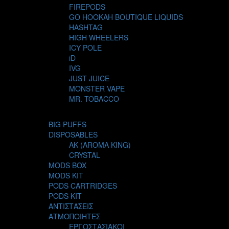
FIREPODS
GO HOOKAH BOUTIQUE LIQUIDS
HASHTAG
HIGH WHEELERS
ICY POLE
iD
IVG
JUST JUICE
MONSTER VAPE
MR. TOBACCO
MUR
NIGHT LIFE
BIG PUFFS
NUBO
DISPOSABLES
OMERTA LIQUIDS
AK (AROMA KING)
OPMH PROJECT
CRYSTAL
S-ELF JUICE
MODS BOX
SADBOY
MODS KIT
SCANDAL
PODS CARTRIDGES
SECRET FOREST
PODS KIT
STEAM CITY LIQUIDS
ΑΝΤΙΣΤΑΣΕΙΣ
STEAM TRAIN
ΑΤΜΟΠΟΙΗΤΕΣ
STEAMPUNK
ΕΡΓΟΣΤΑΣΙΑΚΟΙ