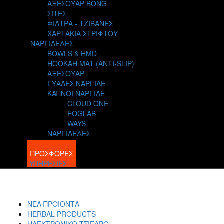
ΑΞΕΣΟΥΑΡ BONG
ΣΙΤΕΣ
ΦΙΛΤΡΑ - ΤΖΙΒΑΝΕΣ
ΧΑΡΤΑΚΙΑ ΣΤΡΙΦΤΟΥ
ΝΑΡΓΙΛΕΔΕΣ
BOWLS & HMD
HOOKAH MAT (ANTI-SLIP)
ΑΞΕΣΟΥΑΡ
ΓΥΑΛΕΣ ΝΑΡΓΙΛΕ
ΚΑΠΝΟΙ ΝΑΡΓΙΛΕ
CLOUD ONE
FOGLAB
WAYS
ΝΑΡΓΙΛΕΔΕΣ
BLOG
ΠΡΟΣΦΟΡΕΣ
ΥΠΗΡΕΣΙΕΣ
ΝΕΑ ΠΡΟΪΟΝΤΑ
HERBAL PRODUCTS
ΗΛΕΚΤΡΟΝΙΚΟ ΤΣΙΓΑΡΟ