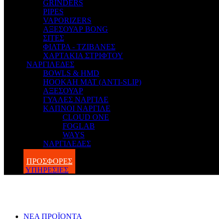
GRINDERS
PIPES
VAPORIZERS
ΑΞΕΣΟΥΑΡ BONG
ΣΙΤΕΣ
ΦΙΛΤΡΑ - ΤΖΙΒΑΝΕΣ
ΧΑΡΤΑΚΙΑ ΣΤΡΙΦΤΟΥ
ΝΑΡΓΙΛΕΔΕΣ
BOWLS & HMD
HOOKAH MAT (ANTI-SLIP)
ΑΞΕΣΟΥΑΡ
ΓΥΑΛΕΣ ΝΑΡΓΙΛΕ
ΚΑΠΝΟΙ ΝΑΡΓΙΛΕ
CLOUD ONE
FOGLAB
WAYS
ΝΑΡΓΙΛΕΔΕΣ
BLOG
ΠΡΟΣΦΟΡΕΣ
ΥΠΗΡΕΣΙΕΣ
ΝΕΑ ΠΡΟΪΟΝΤΑ