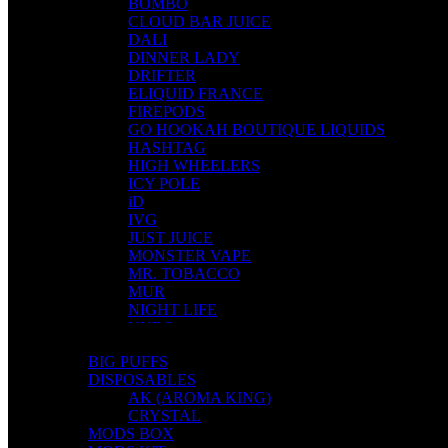
BOMBO
CLOUD BAR JUICE
DALI
DINNER LADY
DRIFTER
ELIQUID FRANCE
FIREPODS
GO HOOKAH BOUTIQUE LIQUIDS
HASHTAG
HIGH WHEELERS
ICY POLE
iD
IVG
JUST JUICE
MONSTER VAPE
MR. TOBACCO
MUR
NIGHT LIFE
NUBO
OMERTA LIQUIDS
BIG PUFFS
OPMH PROJECT
DISPOSABLES
S-ELF JUICE
AK (AROMA KING)
SADBOY
CRYSTAL
SCANDAL
MODS BOX
SECRET FOREST