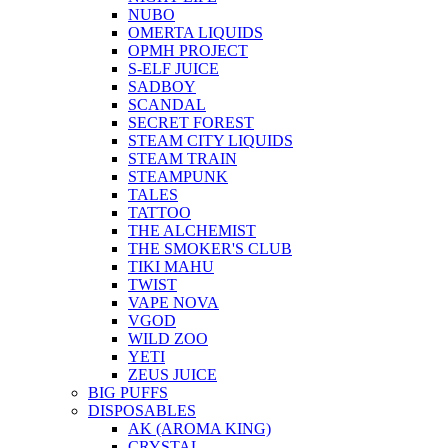
NUBO
OMERTA LIQUIDS
OPMH PROJECT
S-ELF JUICE
SADBOY
SCANDAL
SECRET FOREST
STEAM CITY LIQUIDS
STEAM TRAIN
STEAMPUNK
TALES
TATTOO
THE ALCHEMIST
THE SMOKER'S CLUB
TIKI MAHU
TWIST
VAPE NOVA
VGOD
WILD ZOO
YETI
ZEUS JUICE
BIG PUFFS
DISPOSABLES
AK (AROMA KING)
CRYSTAL