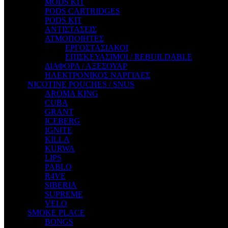
MODS KIT
STEAM CITY LIQUIDS
PODS CARTRIDGES
STEAM TRAIN
PODS KIT
STEAMPUNK
ΑΝΤΙΣΤΑΣΕΙΣ
TALES
ΑΤΜΟΠΟΙΗΤΕΣ
TATTOO
ΕΡΓΟΣΤΑΣΙΑΚΟΙ
THE ALCHEMIST
ΕΠΙΣΚΕΥΑΣΙΜΟΙ / REBUILDABLE
THE SMOKER'S CLUB
ΔΙΑΦΟΡΑ / ΑΞΕΣΟΥΑΡ
TIKI MAHU
ΗΛΕΚΤΡΟΝΙΚΟΣ ΝΑΡΓΙΛΕΣ
TWIST
NICOTINE POUCHES / SNUS
VAPE NOVA
AROMA KING
VGOD
CUBA
WILD ZOO
GRANT
YETI
ICEBERG
ZEUS JUICE
IGNITE
KILLA
KURWA
LIPS
PABLO
R4VE
SIBERIA
SUPREME
VELO
SMOKE PLACE
BONGS