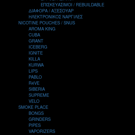
TALES
ΕΠΙΣΚΕΥΑΣΙΜΟΙ / REBUILDABLE
TATTOO
ΔΙΑΦΟΡΑ / ΑΞΕΣΟΥΑΡ
THE ALCHEMIST
ΗΛΕΚΤΡΟΝΙΚΟΣ ΝΑΡΓΙΛΕΣ
THE SMOKER'S CLUB
NICOTINE POUCHES / SNUS
TIKI MAHU
AROMA KING
TWIST
CUBA
VAPE NOVA
GRANT
VGOD
ICEBERG
WILD ZOO
IGNITE
YETI
KILLA
ZEUS JUICE
KURWA
LIPS
PABLO
R4VE
SIBERIA
SUPREME
VELO
SMOKE PLACE
BONGS
GRINDERS
PIPES
VAPORIZERS