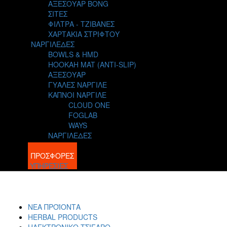
ΑΞΕΣΟΥΑΡ BONG
ΣΙΤΕΣ
ΦΙΛΤΡΑ - ΤΖΙΒΑΝΕΣ
ΧΑΡΤΑΚΙΑ ΣΤΡΙΦΤΟΥ
ΝΑΡΓΙΛΕΔΕΣ
BOWLS & HMD
HOOKAH MAT (ANTI-SLIP)
ΑΞΕΣΟΥΑΡ
ΓΥΑΛΕΣ ΝΑΡΓΙΛΕ
ΚΑΠΝΟΙ ΝΑΡΓΙΛΕ
CLOUD ONE
FOGLAB
WAYS
ΝΑΡΓΙΛΕΔΕΣ
BLOG
ΠΡΟΣΦΟΡΕΣ
ΥΠΗΡΕΣΙΕΣ
ΝΕΑ ΠΡΟΪΟΝΤΑ
HERBAL PRODUCTS
ΗΛΕΚΤΡΟΝΙΚΟ ΤΣΙΓΑΡΟ