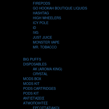
FIREPODS
GO HOOKAH BOUTIQUE LIQUIDS
HASHTAG
HIGH WHEELERS
ICY POLE
iD
IVG
JUST JUICE
MONSTER VAPE
MR. TOBACCO
MUR
NIGHT LIFE
BIG PUFFS
NUBO
DISPOSABLES
OMERTA LIQUIDS
AK (AROMA KING)
OPMH PROJECT
CRYSTAL
S-ELF JUICE
MODS BOX
SADBOY
MODS KIT
SCANDAL
PODS CARTRIDGES
SECRET FOREST
PODS KIT
STEAM CITY LIQUIDS
ΑΝΤΙΣΤΑΣΕΙΣ
STEAM TRAIN
ΑΤΜΟΠΟΙΗΤΕΣ
STEAMPUNK
ΕΡΓΟΣΤΑΣΙΑΚΟΙ