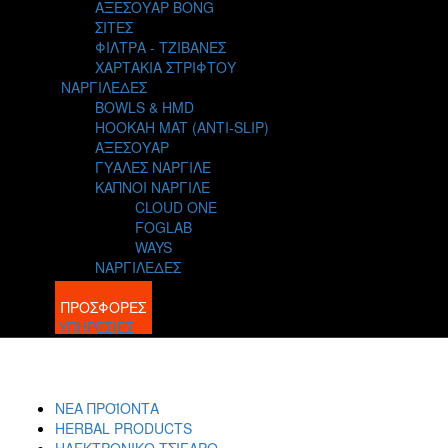
ΑΞΕΣΟΥΑΡ BONG
ΣΙΤΕΣ
ΦΙΛΤΡΑ - ΤΖΙΒΑΝΕΣ
ΧΑΡΤΑΚΙΑ ΣΤΡΙΦΤΟΥ
ΝΑΡΓΙΛΕΔΕΣ
BOWLS & HMD
HOOKAH MAT (ANTI-SLIP)
ΑΞΕΣΟΥΑΡ
ΓΥΑΛΕΣ ΝΑΡΓΙΛΕ
ΚΑΠΝΟΙ ΝΑΡΓΙΛΕ
CLOUD ONE
FOGLAB
WAYS
ΝΑΡΓΙΛΕΔΕΣ
BLOG
ΠΡΟΣΦΟΡΕΣ
ΥΠΗΡΕΣΙΕΣ
ΝΕΑ ΠΡΟΪΟΝΤΑ
HERBAL PRODUCTS
ΗΛΕΚΤΡΟΝΙΚΟ ΤΣΙΓΑΡΟ