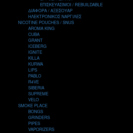
TALES
ΕΠΙΣΚΕΥΑΣΙΜΟΙ / REBUILDABLE
TATTOO
ΔΙΑΦΟΡΑ / ΑΞΕΣΟΥΑΡ
THE ALCHEMIST
ΗΛΕΚΤΡΟΝΙΚΟΣ ΝΑΡΓΙΛΕΣ
THE SMOKER'S CLUB
NICOTINE POUCHES / SNUS
TIKI MAHU
AROMA KING
TWIST
CUBA
VAPE NOVA
GRANT
VGOD
ICEBERG
WILD ZOO
IGNITE
YETI
KILLA
ZEUS JUICE
KURWA
LIPS
PABLO
R4VE
SIBERIA
SUPREME
VELO
SMOKE PLACE
BONGS
GRINDERS
PIPES
VAPORIZERS