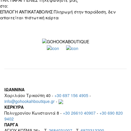
ΤΗΛ. ΠΑΡΑΓΓΕΛΙΕΣ
Τηλεφωνήστε μας
στο:
+30 697 156 4905
ΕΠΙΛΟΓΗ ΑΝΤΙΚΑΤΑΒΟΛΗΣ
Πληρωμή στην παράδοση, δεν
απαιτείται πιστωτική κάρτα
ΙΩΑΝΝΙΝΑ
Χαριλάου Τρικούπη 40 -
+30 697 156 4905
-
info@gohookahboutique.gr
-
ΚΕΡΚΥΡΑ
Πολυχρονίου Κωνσταντά 8 -
+30 26610 40907
-
+30 690 820
9402
ΠΑΡΓΑ
ΑΓΙΟΥ ΚΟΣΜΑ 26> - T.
2684031007
- T.
6970313200
-