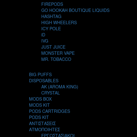
FIREPODS
GO HOOKAH BOUTIQUE LIQUIDS
HASHTAG
HIGH WHEELERS
ICY POLE
iD
IVG
JUST JUICE
MONSTER VAPE
MR. TOBACCO
MUR
NIGHT LIFE
BIG PUFFS
NUBO
DISPOSABLES
OMERTA LIQUIDS
AK (AROMA KING)
OPMH PROJECT
CRYSTAL
S-ELF JUICE
MODS BOX
SADBOY
MODS KIT
SCANDAL
PODS CARTRIDGES
SECRET FOREST
PODS KIT
STEAM CITY LIQUIDS
ΑΝΤΙΣΤΑΣΕΙΣ
STEAM TRAIN
ΑΤΜΟΠΟΙΗΤΕΣ
STEAMPUNK
ΕΡΓΟΣΤΑΣΙΑΚΟΙ