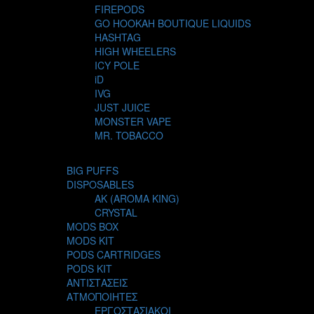
FIREPODS
GO HOOKAH BOUTIQUE LIQUIDS
HASHTAG
HIGH WHEELERS
ICY POLE
iD
IVG
JUST JUICE
MONSTER VAPE
MR. TOBACCO
MUR
NIGHT LIFE
BIG PUFFS
NUBO
DISPOSABLES
OMERTA LIQUIDS
AK (AROMA KING)
OPMH PROJECT
CRYSTAL
S-ELF JUICE
MODS BOX
SADBOY
MODS KIT
SCANDAL
PODS CARTRIDGES
SECRET FOREST
PODS KIT
STEAM CITY LIQUIDS
ΑΝΤΙΣΤΑΣΕΙΣ
STEAM TRAIN
ΑΤΜΟΠΟΙΗΤΕΣ
STEAMPUNK
ΕΡΓΟΣΤΑΣΙΑΚΟΙ