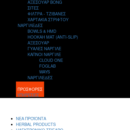
ΑΞΕΣΟΥΑΡ BONG
ΣΙΤΕΣ
ΦΙΛΤΡΑ - ΤΖΙΒΑΝΕΣ
ΧΑΡΤΑΚΙΑ ΣΤΡΙΦΤΟΥ
ΝΑΡΓΙΛΕΔΕΣ
BOWLS & HMD
HOOKAH MAT (ANTI-SLIP)
ΑΞΕΣΟΥΑΡ
ΓΥΑΛΕΣ ΝΑΡΓΙΛΕ
ΚΑΠΝΟΙ ΝΑΡΓΙΛΕ
CLOUD ONE
FOGLAB
WAYS
ΝΑΡΓΙΛΕΔΕΣ
BLOG
ΠΡΟΣΦΟΡΕΣ
ΥΠΗΡΕΣΙΕΣ
ΝΕΑ ΠΡΟΪΟΝΤΑ
HERBAL PRODUCTS
ΗΛΕΚΤΡΟΝΙΚΟ ΤΣΙΓΑΡΟ