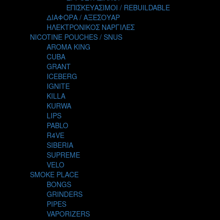
TALES
ΕΠΙΣΚΕΥΑΣΙΜΟΙ / REBUILDABLE
TATTOO
ΔΙΑΦΟΡΑ / ΑΞΕΣΟΥΑΡ
THE ALCHEMIST
ΗΛΕΚΤΡΟΝΙΚΟΣ ΝΑΡΓΙΛΕΣ
THE SMOKER'S CLUB
NICOTINE POUCHES / SNUS
TIKI MAHU
AROMA KING
TWIST
CUBA
VAPE NOVA
GRANT
VGOD
ICEBERG
WILD ZOO
IGNITE
YETI
KILLA
ZEUS JUICE
KURWA
LIPS
PABLO
R4VE
SIBERIA
SUPREME
VELO
SMOKE PLACE
BONGS
GRINDERS
PIPES
VAPORIZERS