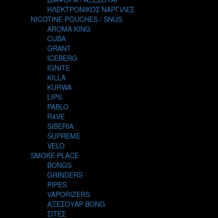
THE ALCHEMIST
ΗΛΕΚΤΡΟΝΙΚΟΣ ΝΑΡΓΙΛΕΣ
THE SMOKER'S CLUB
NICOTINE POUCHES / SNUS
TIKI MAHU
AROMA KING
TWIST
CUBA
VAPE NOVA
GRANT
VGOD
ICEBERG
WILD ZOO
IGNITE
YETI
KILLA
ZEUS JUICE
KURWA
LIPS
PABLO
R4VE
SIBERIA
SUPREME
VELO
SMOKE PLACE
BONGS
GRINDERS
PIPES
VAPORIZERS
ΑΞΕΣΟΥΑΡ BONG
ΣΙΤΕΣ