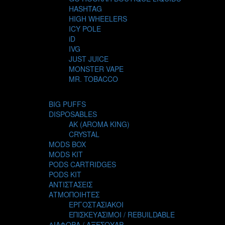
HASHTAG
HIGH WHEELERS
ICY POLE
iD
IVG
JUST JUICE
MONSTER VAPE
MR. TOBACCO
MUR
NIGHT LIFE
BIG PUFFS
NUBO
DISPOSABLES
OMERTA LIQUIDS
AK (AROMA KING)
OPMH PROJECT
CRYSTAL
S-ELF JUICE
MODS BOX
SADBOY
MODS KIT
SCANDAL
PODS CARTRIDGES
SECRET FOREST
PODS KIT
STEAM CITY LIQUIDS
ΑΝΤΙΣΤΑΣΕΙΣ
STEAM TRAIN
ΑΤΜΟΠΟΙΗΤΕΣ
STEAMPUNK
ΕΡΓΟΣΤΑΣΙΑΚΟΙ
TALES
ΕΠΙΣΚΕΥΑΣΙΜΟΙ / REBUILDABLE
TATTOO
ΔΙΑΦΟΡΑ / ΑΞΕΣΟΥΑΡ