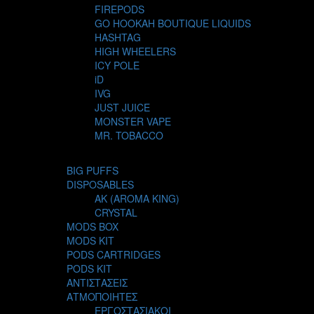
FIREPODS
GO HOOKAH BOUTIQUE LIQUIDS
HASHTAG
HIGH WHEELERS
ICY POLE
iD
IVG
JUST JUICE
MONSTER VAPE
MR. TOBACCO
MUR
NIGHT LIFE
BIG PUFFS
NUBO
DISPOSABLES
OMERTA LIQUIDS
AK (AROMA KING)
OPMH PROJECT
CRYSTAL
S-ELF JUICE
MODS BOX
SADBOY
MODS KIT
SCANDAL
PODS CARTRIDGES
SECRET FOREST
PODS KIT
STEAM CITY LIQUIDS
ΑΝΤΙΣΤΑΣΕΙΣ
STEAM TRAIN
ΑΤΜΟΠΟΙΗΤΕΣ
STEAMPUNK
ΕΡΓΟΣΤΑΣΙΑΚΟΙ