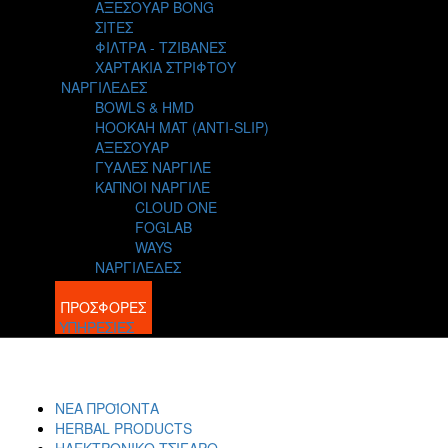
ΑΞΕΣΟΥΑΡ BONG
ΣΙΤΕΣ
ΦΙΛΤΡΑ - ΤΖΙΒΑΝΕΣ
ΧΑΡΤΑΚΙΑ ΣΤΡΙΦΤΟΥ
ΝΑΡΓΙΛΕΔΕΣ
BOWLS & HMD
HOOKAH MAT (ANTI-SLIP)
ΑΞΕΣΟΥΑΡ
ΓΥΑΛΕΣ ΝΑΡΓΙΛΕ
ΚΑΠΝΟΙ ΝΑΡΓΙΛΕ
CLOUD ONE
FOGLAB
WAYS
ΝΑΡΓΙΛΕΔΕΣ
BLOG
ΠΡΟΣΦΟΡΕΣ
ΥΠΗΡΕΣΙΕΣ
ΝΕΑ ΠΡΟΪΟΝΤΑ
HERBAL PRODUCTS
ΗΛΕΚΤΡΟΝΙΚΟ ΤΣΙΓΑΡΟ