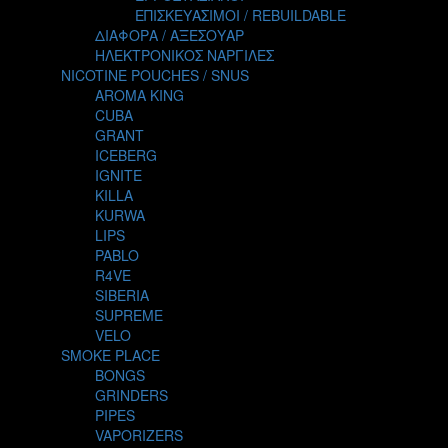
TALES
ΕΠΙΣΚΕΥΑΣΙΜΟΙ / REBUILDABLE
TATTOO
ΔΙΑΦΟΡΑ / ΑΞΕΣΟΥΑΡ
THE ALCHEMIST
ΗΛΕΚΤΡΟΝΙΚΟΣ ΝΑΡΓΙΛΕΣ
THE SMOKER'S CLUB
NICOTINE POUCHES / SNUS
TIKI MAHU
AROMA KING
TWIST
CUBA
VAPE NOVA
GRANT
VGOD
ICEBERG
WILD ZOO
IGNITE
YETI
KILLA
ZEUS JUICE
KURWA
LIPS
PABLO
R4VE
SIBERIA
SUPREME
VELO
SMOKE PLACE
BONGS
GRINDERS
PIPES
VAPORIZERS