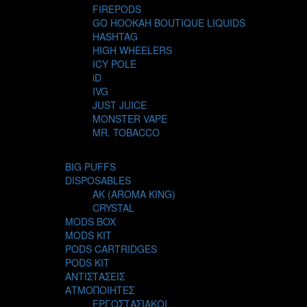
FIREPODS
GO HOOKAH BOUTIQUE LIQUIDS
HASHTAG
HIGH WHEELERS
ICY POLE
iD
IVG
JUST JUICE
MONSTER VAPE
MR. TOBACCO
MUR
NIGHT LIFE
BIG PUFFS
NUBO
DISPOSABLES
OMERTA LIQUIDS
AK (AROMA KING)
OPMH PROJECT
CRYSTAL
S-ELF JUICE
MODS BOX
SADBOY
MODS KIT
SCANDAL
PODS CARTRIDGES
SECRET FOREST
PODS KIT
STEAM CITY LIQUIDS
ΑΝΤΙΣΤΑΣΕΙΣ
STEAM TRAIN
ΑΤΜΟΠΟΙΗΤΕΣ
STEAMPUNK
ΕΡΓΟΣΤΑΣΙΑΚΟΙ