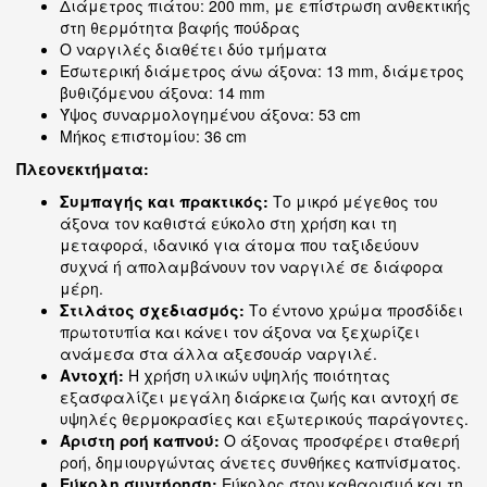
Διάμετρος πιάτου: 200 mm, με επίστρωση ανθεκτικής
στη θερμότητα βαφής πούδρας
Ο ναργιλές διαθέτει δύο τμήματα
Εσωτερική διάμετρος άνω άξονα: 13 mm, διάμετρος
βυθιζόμενου άξονα: 14 mm
Ύψος συναρμολογημένου άξονα: 53 cm
Μήκος επιστομίου: 36 cm
Πλεονεκτήματα:
Συμπαγής και πρακτικός:
Το μικρό μέγεθος του
άξονα τον καθιστά εύκολο στη χρήση και τη
μεταφορά, ιδανικό για άτομα που ταξιδεύουν
συχνά ή απολαμβάνουν τον ναργιλέ σε διάφορα
μέρη.
Στιλάτος σχεδιασμός:
Το έντονο χρώμα προσδίδει
πρωτοτυπία και κάνει τον άξονα να ξεχωρίζει
ανάμεσα στα άλλα αξεσουάρ ναργιλέ.
Αντοχή:
Η χρήση υλικών υψηλής ποιότητας
εξασφαλίζει μεγάλη διάρκεια ζωής και αντοχή σε
υψηλές θερμοκρασίες και εξωτερικούς παράγοντες.
Άριστη ροή καπνού:
Ο άξονας προσφέρει σταθερή
ροή, δημιουργώντας άνετες συνθήκες καπνίσματος.
Εύκολη συντήρηση:
Εύκολος στον καθαρισμό και τη