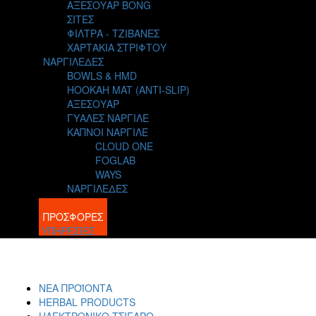
ΑΞΕΣΟΥΑΡ BONG
ΣΙΤΕΣ
ΦΙΛΤΡΑ - ΤΖΙΒΑΝΕΣ
ΧΑΡΤΑΚΙΑ ΣΤΡΙΦΤΟΥ
ΝΑΡΓΙΛΕΔΕΣ
BOWLS & HMD
HOOKAH MAT (ANTI-SLIP)
ΑΞΕΣΟΥΑΡ
ΓΥΑΛΕΣ ΝΑΡΓΙΛΕ
ΚΑΠΝΟΙ ΝΑΡΓΙΛΕ
CLOUD ONE
FOGLAB
WAYS
ΝΑΡΓΙΛΕΔΕΣ
BLOG
ΠΡΟΣΦΟΡΕΣ
ΥΠΗΡΕΣΙΕΣ
ΝΕΑ ΠΡΟΪΟΝΤΑ
HERBAL PRODUCTS
ΗΛΕΚΤΡΟΝΙΚΟ ΤΣΙΓΑΡΟ