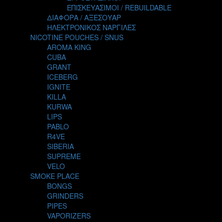
TALES
ΕΠΙΣΚΕΥΑΣΙΜΟΙ / REBUILDABLE
TATTOO
ΔΙΑΦΟΡΑ / ΑΞΕΣΟΥΑΡ
THE ALCHEMIST
ΗΛΕΚΤΡΟΝΙΚΟΣ ΝΑΡΓΙΛΕΣ
THE SMOKER'S CLUB
NICOTINE POUCHES / SNUS
TIKI MAHU
AROMA KING
TWIST
CUBA
VAPE NOVA
GRANT
VGOD
ICEBERG
WILD ZOO
IGNITE
YETI
KILLA
ZEUS JUICE
KURWA
LIPS
PABLO
R4VE
SIBERIA
SUPREME
VELO
SMOKE PLACE
BONGS
GRINDERS
PIPES
VAPORIZERS