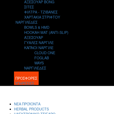
ΑΞΕΣΟΥΑΡ BONG
ΣΙΤΕΣ
ΦΙΛΤΡΑ - ΤΖΙΒΑΝΕΣ
ΧΑΡΤΑΚΙΑ ΣΤΡΙΦΤΟΥ
ΝΑΡΓΙΛΕΔΕΣ
BOWLS & HMD
HOOKAH MAT (ANTI-SLIP)
ΑΞΕΣΟΥΑΡ
ΓΥΑΛΕΣ ΝΑΡΓΙΛΕ
ΚΑΠΝΟΙ ΝΑΡΓΙΛΕ
CLOUD ONE
FOGLAB
WAYS
ΝΑΡΓΙΛΕΔΕΣ
BLOG
ΠΡΟΣΦΟΡΕΣ
ΥΠΗΡΕΣΙΕΣ
ΝΕΑ ΠΡΟΪΟΝΤΑ
HERBAL PRODUCTS
ΗΛΕΚΤΡΟΝΙΚΟ ΤΣΙΓΑΡΟ