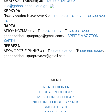
Χαριλάου Τρικούπη 40 -
+30 697 156 4905
-
info@gohookahboutique.gr
-
ΚΕΡΚΥΡΑ
Πολυχρονίου Κωνσταντά 8 -
+30 26610 40907
-
+30 690 820
9402
ΠΑΡΓΑ
ΑΓΙΟΥ ΚΟΣΜΑ 26> - T.
2684031007
- T.
6970313200
-
gohookahboutiqueparga@gmail.com> -
BΡEITE MAΣ ΣΤΟΝ
ΧΑΡΤΗ
ΠΡΕΒΕΖΑ
ΛΕΩΦΟΡΟΣ ΕΙΡΗΝΗΣ 41 - T:
26820 28078
– T:
698 506 9343
> -
gohookahboutiquepreveza@gmail.com
MENU
ΝΕΑ ΠΡΟΪΟΝΤΑ
HERBAL PRODUCTS
ΗΛΕΚΤΡΟΝΙΚΟ ΤΣΙΓΑΡΟ
NICOTINE POUCHES / SNUS
SMOKE PLACE
ΝΑΡΓΙΛΕΔΕΣ