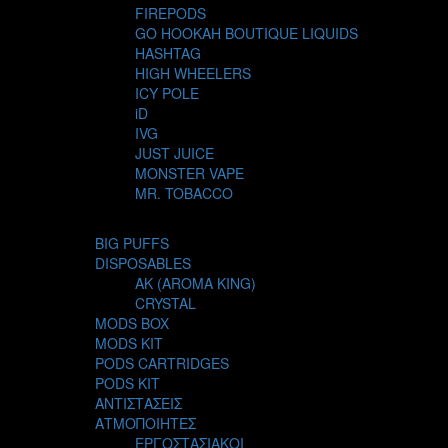
FIREPODS
GO HOOKAH BOUTIQUE LIQUIDS
HASHTAG
HIGH WHEELERS
ICY POLE
iD
IVG
JUST JUICE
MONSTER VAPE
MR. TOBACCO
MUR
NIGHT LIFE
BIG PUFFS
NUBO
DISPOSABLES
OMERTA LIQUIDS
AK (AROMA KING)
OPMH PROJECT
CRYSTAL
S-ELF JUICE
MODS BOX
SADBOY
MODS KIT
SCANDAL
PODS CARTRIDGES
SECRET FOREST
PODS KIT
STEAM CITY LIQUIDS
ΑΝΤΙΣΤΑΣΕΙΣ
STEAM TRAIN
ΑΤΜΟΠΟΙΗΤΕΣ
STEAMPUNK
ΕΡΓΟΣΤΑΣΙΑΚΟΙ