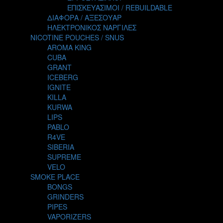
TALES
ΕΠΙΣΚΕΥΑΣΙΜΟΙ / REBUILDABLE
TATTOO
ΔΙΑΦΟΡΑ / ΑΞΕΣΟΥΑΡ
THE ALCHEMIST
ΗΛΕΚΤΡΟΝΙΚΟΣ ΝΑΡΓΙΛΕΣ
THE SMOKER'S CLUB
NICOTINE POUCHES / SNUS
TIKI MAHU
AROMA KING
TWIST
CUBA
VAPE NOVA
GRANT
VGOD
ICEBERG
WILD ZOO
IGNITE
YETI
KILLA
ZEUS JUICE
KURWA
LIPS
PABLO
R4VE
SIBERIA
SUPREME
VELO
SMOKE PLACE
BONGS
GRINDERS
PIPES
VAPORIZERS