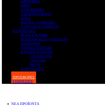
GRINDERS
PIPES
VAPORIZERS
ΑΞΕΣΟΥΑΡ BONG
ΣΙΤΕΣ
ΦΙΛΤΡΑ - ΤΖΙΒΑΝΕΣ
ΧΑΡΤΑΚΙΑ ΣΤΡΙΦΤΟΥ
ΝΑΡΓΙΛΕΔΕΣ
BOWLS & HMD
HOOKAH MAT (ANTI-SLIP)
ΑΞΕΣΟΥΑΡ
ΓΥΑΛΕΣ ΝΑΡΓΙΛΕ
ΚΑΠΝΟΙ ΝΑΡΓΙΛΕ
CLOUD ONE
FOGLAB
WAYS
ΝΑΡΓΙΛΕΔΕΣ
BLOG
ΠΡΟΣΦΟΡΕΣ
ΥΠΗΡΕΣΙΕΣ
ΝΕΑ ΠΡΟΪΟΝΤΑ