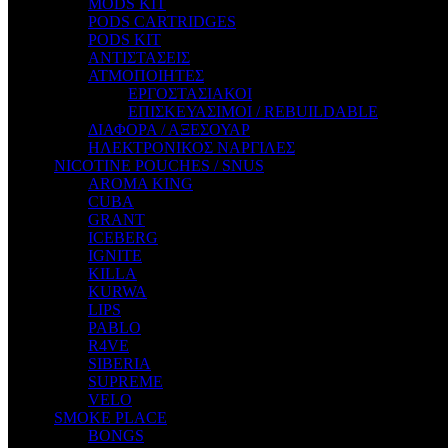
MODS KIT
STEAM CITY LIQUIDS
PODS CARTRIDGES
STEAM TRAIN
PODS KIT
STEAMPUNK
ΑΝΤΙΣΤΑΣΕΙΣ
TALES
ΑΤΜΟΠΟΙΗΤΕΣ
TATTOO
ΕΡΓΟΣΤΑΣΙΑΚΟΙ
THE ALCHEMIST
ΕΠΙΣΚΕΥΑΣΙΜΟΙ / REBUILDABLE
THE SMOKER'S CLUB
ΔΙΑΦΟΡΑ / ΑΞΕΣΟΥΑΡ
TIKI MAHU
ΗΛΕΚΤΡΟΝΙΚΟΣ ΝΑΡΓΙΛΕΣ
TWIST
NICOTINE POUCHES / SNUS
VAPE NOVA
AROMA KING
VGOD
CUBA
WILD ZOO
GRANT
YETI
ICEBERG
ZEUS JUICE
IGNITE
KILLA
KURWA
LIPS
PABLO
R4VE
SIBERIA
SUPREME
VELO
SMOKE PLACE
BONGS