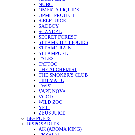
NUBO
OMERTA LIQUIDS
OPMH PROJECT
S-ELF JUICE
SADBOY
SCANDAL
SECRET FOREST
STEAM CITY LIQUIDS
STEAM TRAIN
STEAMPUNK
TALES
TATTOO
THE ALCHEMIST
THE SMOKER'S CLUB
TIKI MAHU
TWIST
VAPE NOVA
VGOD
WILD ZOO
YETI
ZEUS JUICE
BIG PUFFS
DISPOSABLES
AK (AROMA KING)
CRYSTAL