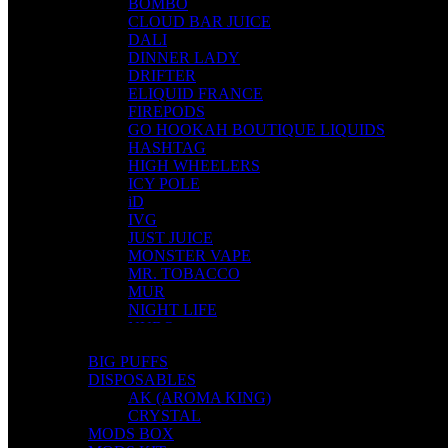
BOMBO
CLOUD BAR JUICE
DALI
DINNER LADY
DRIFTER
ELIQUID FRANCE
FIREPODS
GO HOOKAH BOUTIQUE LIQUIDS
HASHTAG
HIGH WHEELERS
ICY POLE
iD
IVG
JUST JUICE
MONSTER VAPE
MR. TOBACCO
MUR
NIGHT LIFE
NUBO
OMERTA LIQUIDS
BIG PUFFS
OPMH PROJECT
DISPOSABLES
S-ELF JUICE
AK (AROMA KING)
SADBOY
CRYSTAL
SCANDAL
MODS BOX
SECRET FOREST