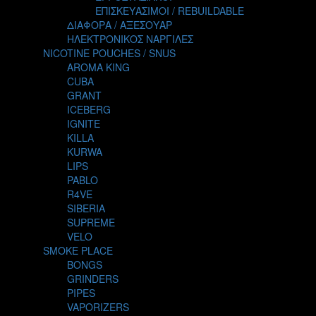
TALES
ΕΠΙΣΚΕΥΑΣΙΜΟΙ / REBUILDABLE
TATTOO
ΔΙΑΦΟΡΑ / ΑΞΕΣΟΥΑΡ
THE ALCHEMIST
ΗΛΕΚΤΡΟΝΙΚΟΣ ΝΑΡΓΙΛΕΣ
THE SMOKER'S CLUB
NICOTINE POUCHES / SNUS
TIKI MAHU
AROMA KING
TWIST
CUBA
VAPE NOVA
GRANT
VGOD
ICEBERG
WILD ZOO
IGNITE
YETI
KILLA
ZEUS JUICE
KURWA
LIPS
PABLO
R4VE
SIBERIA
SUPREME
VELO
SMOKE PLACE
BONGS
GRINDERS
PIPES
VAPORIZERS