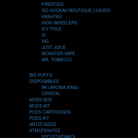
FIREPODS
GO HOOKAH BOUTIQUE LIQUIDS
HASHTAG
HIGH WHEELERS
ICY POLE
iD
IVG
JUST JUICE
MONSTER VAPE
MR. TOBACCO
MUR
NIGHT LIFE
BIG PUFFS
NUBO
DISPOSABLES
OMERTA LIQUIDS
AK (AROMA KING)
OPMH PROJECT
CRYSTAL
S-ELF JUICE
MODS BOX
SADBOY
MODS KIT
SCANDAL
PODS CARTRIDGES
SECRET FOREST
PODS KIT
STEAM CITY LIQUIDS
ΑΝΤΙΣΤΑΣΕΙΣ
STEAM TRAIN
ΑΤΜΟΠΟΙΗΤΕΣ
STEAMPUNK
ΕΡΓΟΣΤΑΣΙΑΚΟΙ