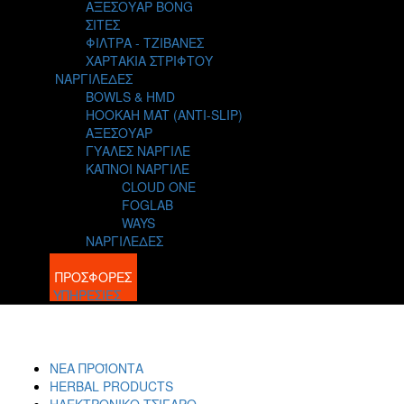
ΑΞΕΣΟΥΑΡ BONG
ΣΙΤΕΣ
ΦΙΛΤΡΑ - ΤΖΙΒΑΝΕΣ
ΧΑΡΤΑΚΙΑ ΣΤΡΙΦΤΟΥ
ΝΑΡΓΙΛΕΔΕΣ
BOWLS & HMD
HOOKAH MAT (ANTI-SLIP)
ΑΞΕΣΟΥΑΡ
ΓΥΑΛΕΣ ΝΑΡΓΙΛΕ
ΚΑΠΝΟΙ ΝΑΡΓΙΛΕ
CLOUD ONE
FOGLAB
WAYS
ΝΑΡΓΙΛΕΔΕΣ
BLOG
ΠΡΟΣΦΟΡΕΣ
ΥΠΗΡΕΣΙΕΣ
ΝΕΑ ΠΡΟΪΟΝΤΑ
HERBAL PRODUCTS
ΗΛΕΚΤΡΟΝΙΚΟ ΤΣΙΓΑΡΟ