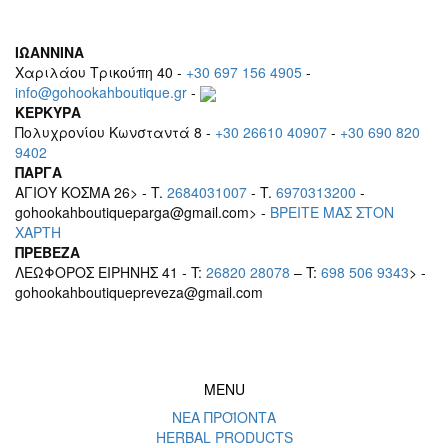
ΙΩΑΝΝΙΝΑ
Χαριλάου Τρικούπη 40 -
+30 697 156 4905
-
info@gohookahboutique.gr
-
ΚΕΡΚΥΡΑ
Πολυχρονίου Κωνσταντά 8 -
+30 26610 40907
-
+30 690 820
9402
ΠΑΡΓΑ
ΑΓΙΟΥ ΚΟΣΜΑ 26> - T.
2684031007
- T.
6970313200
-
gohookahboutiqueparga@gmail.com> -
BΡEITE MAΣ ΣΤΟΝ
ΧΑΡΤΗ
ΠΡΕΒΕΖΑ
ΛΕΩΦΟΡΟΣ ΕΙΡΗΝΗΣ 41 - T:
26820 28078
– T:
698 506 9343
> -
gohookahboutiquepreveza@gmail.com
MENU
ΝΕΑ ΠΡΟΪΟΝΤΑ
HERBAL PRODUCTS