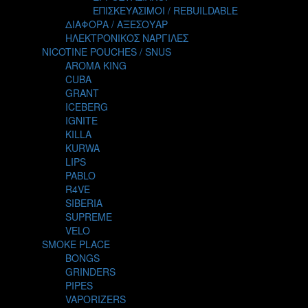
TALES
ΕΠΙΣΚΕΥΑΣΙΜΟΙ / REBUILDABLE
TATTOO
ΔΙΑΦΟΡΑ / ΑΞΕΣΟΥΑΡ
THE ALCHEMIST
ΗΛΕΚΤΡΟΝΙΚΟΣ ΝΑΡΓΙΛΕΣ
THE SMOKER'S CLUB
NICOTINE POUCHES / SNUS
TIKI MAHU
AROMA KING
TWIST
CUBA
VAPE NOVA
GRANT
VGOD
ICEBERG
WILD ZOO
IGNITE
YETI
KILLA
ZEUS JUICE
KURWA
LIPS
PABLO
R4VE
SIBERIA
SUPREME
VELO
SMOKE PLACE
BONGS
GRINDERS
PIPES
VAPORIZERS