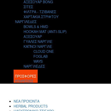
ΑΞΕΣΟΥΑΡ BONG
ΣΙΤΕΣ
ΦΙΛΤΡΑ - ΤΖΙΒΑΝΕΣ
ΧΑΡΤΑΚΙΑ ΣΤΡΙΦΤΟΥ
ΝΑΡΓΙΛΕΔΕΣ
BOWLS & HMD
HOOKAH MAT (ANTI-SLIP)
ΑΞΕΣΟΥΑΡ
ΓΥΑΛΕΣ ΝΑΡΓΙΛΕ
ΚΑΠΝΟΙ ΝΑΡΓΙΛΕ
CLOUD ONE
FOGLAB
WAYS
ΝΑΡΓΙΛΕΔΕΣ
BLOG
ΠΡΟΣΦΟΡΕΣ
ΥΠΗΡΕΣΙΕΣ
ΝΕΑ ΠΡΟΪΟΝΤΑ
HERBAL PRODUCTS
ΗΛΕΚΤΡΟΝΙΚΟ ΤΣΙΓΑΡΟ