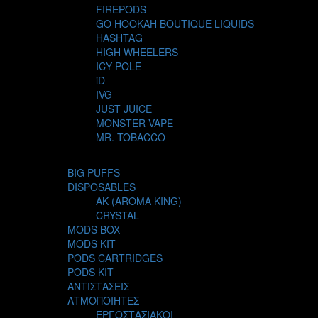
FIREPODS
GO HOOKAH BOUTIQUE LIQUIDS
HASHTAG
HIGH WHEELERS
ICY POLE
iD
IVG
JUST JUICE
MONSTER VAPE
MR. TOBACCO
MUR
NIGHT LIFE
BIG PUFFS
NUBO
DISPOSABLES
OMERTA LIQUIDS
AK (AROMA KING)
OPMH PROJECT
CRYSTAL
S-ELF JUICE
MODS BOX
SADBOY
MODS KIT
SCANDAL
PODS CARTRIDGES
SECRET FOREST
PODS KIT
STEAM CITY LIQUIDS
ΑΝΤΙΣΤΑΣΕΙΣ
STEAM TRAIN
ΑΤΜΟΠΟΙΗΤΕΣ
STEAMPUNK
ΕΡΓΟΣΤΑΣΙΑΚΟΙ