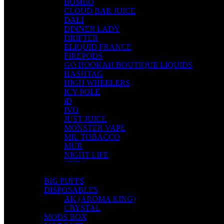
BOMBO
CLOUD BAR JUICE
DALI
DINNER LADY
DRIFTER
ELIQUID FRANCE
FIREPODS
GO HOOKAH BOUTIQUE LIQUIDS
HASHTAG
HIGH WHEELERS
ICY POLE
iD
IVG
JUST JUICE
MONSTER VAPE
MR. TOBACCO
MUR
NIGHT LIFE
NUBO
OMERTA LIQUIDS
BIG PUFFS
OPMH PROJECT
DISPOSABLES
S-ELF JUICE
AK (AROMA KING)
SADBOY
CRYSTAL
SCANDAL
MODS BOX
SECRET FOREST