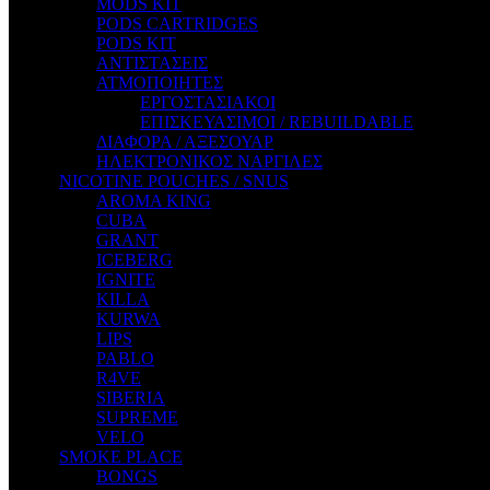
MODS KIT
STEAM CITY LIQUIDS
PODS CARTRIDGES
STEAM TRAIN
PODS KIT
STEAMPUNK
ΑΝΤΙΣΤΑΣΕΙΣ
TALES
ΑΤΜΟΠΟΙΗΤΕΣ
TATTOO
ΕΡΓΟΣΤΑΣΙΑΚΟΙ
THE ALCHEMIST
ΕΠΙΣΚΕΥΑΣΙΜΟΙ / REBUILDABLE
THE SMOKER'S CLUB
ΔΙΑΦΟΡΑ / ΑΞΕΣΟΥΑΡ
TIKI MAHU
ΗΛΕΚΤΡΟΝΙΚΟΣ ΝΑΡΓΙΛΕΣ
TWIST
NICOTINE POUCHES / SNUS
VAPE NOVA
AROMA KING
VGOD
CUBA
WILD ZOO
GRANT
YETI
ICEBERG
ZEUS JUICE
IGNITE
KILLA
KURWA
LIPS
PABLO
R4VE
SIBERIA
SUPREME
VELO
SMOKE PLACE
BONGS