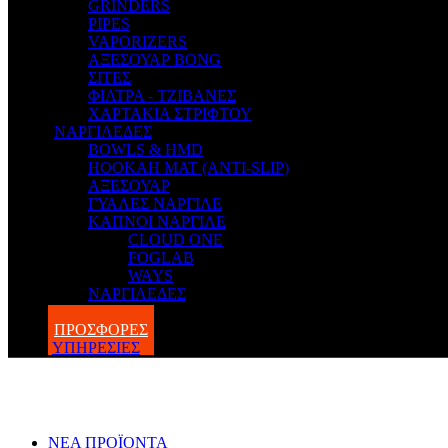
GRINDERS
PIPES
VAPORIZERS
ΑΞΕΣΟΥΑΡ BONG
ΣΙΤΕΣ
ΦΙΛΤΡΑ - ΤΖΙΒΑΝΕΣ
ΧΑΡΤΑΚΙΑ ΣΤΡΙΦΤΟΥ
ΝΑΡΓΙΛΕΔΕΣ
BOWLS & HMD
HOOKAH MAT (ANTI-SLIP)
ΑΞΕΣΟΥΑΡ
ΓΥΑΛΕΣ ΝΑΡΓΙΛΕ
ΚΑΠΝΟΙ ΝΑΡΓΙΛΕ
CLOUD ONE
FOGLAB
WAYS
ΝΑΡΓΙΛΕΔΕΣ
BLOG
ΠΡΟΣΦΟΡΕΣ
ΥΠΗΡΕΣΙΕΣ
ΝΕΑ ΠΡΟΪΟΝΤΑ