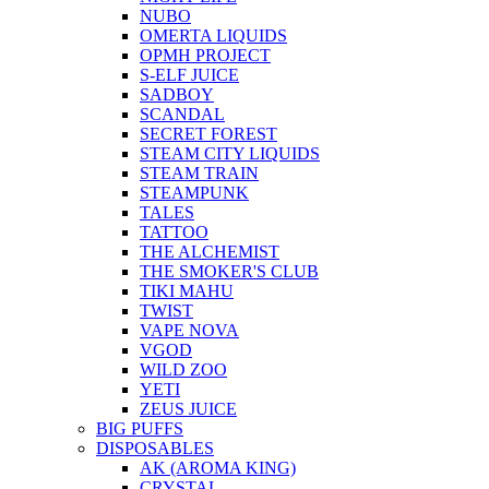
NUBO
OMERTA LIQUIDS
OPMH PROJECT
S-ELF JUICE
SADBOY
SCANDAL
SECRET FOREST
STEAM CITY LIQUIDS
STEAM TRAIN
STEAMPUNK
TALES
TATTOO
THE ALCHEMIST
THE SMOKER'S CLUB
TIKI MAHU
TWIST
VAPE NOVA
VGOD
WILD ZOO
YETI
ZEUS JUICE
BIG PUFFS
DISPOSABLES
AK (AROMA KING)
CRYSTAL