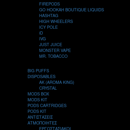
FIREPODS
GO HOOKAH BOUTIQUE LIQUIDS
HASHTAG
HIGH WHEELERS
ICY POLE
iD
IVG
JUST JUICE
MONSTER VAPE
MR. TOBACCO
MUR
NIGHT LIFE
BIG PUFFS
NUBO
DISPOSABLES
OMERTA LIQUIDS
AK (AROMA KING)
OPMH PROJECT
CRYSTAL
S-ELF JUICE
MODS BOX
SADBOY
MODS KIT
SCANDAL
PODS CARTRIDGES
SECRET FOREST
PODS KIT
STEAM CITY LIQUIDS
ΑΝΤΙΣΤΑΣΕΙΣ
STEAM TRAIN
ΑΤΜΟΠΟΙΗΤΕΣ
STEAMPUNK
ΕΡΓΟΣΤΑΣΙΑΚΟΙ