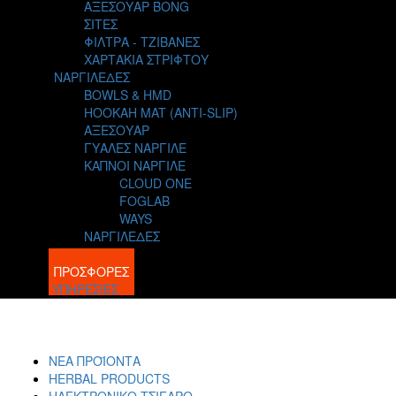
ΑΞΕΣΟΥΑΡ BONG
ΣΙΤΕΣ
ΦΙΛΤΡΑ - ΤΖΙΒΑΝΕΣ
ΧΑΡΤΑΚΙΑ ΣΤΡΙΦΤΟΥ
ΝΑΡΓΙΛΕΔΕΣ
BOWLS & HMD
HOOKAH MAT (ANTI-SLIP)
ΑΞΕΣΟΥΑΡ
ΓΥΑΛΕΣ ΝΑΡΓΙΛΕ
ΚΑΠΝΟΙ ΝΑΡΓΙΛΕ
CLOUD ONE
FOGLAB
WAYS
ΝΑΡΓΙΛΕΔΕΣ
BLOG
ΠΡΟΣΦΟΡΕΣ
ΥΠΗΡΕΣΙΕΣ
ΝΕΑ ΠΡΟΪΟΝΤΑ
HERBAL PRODUCTS
ΗΛΕΚΤΡΟΝΙΚΟ ΤΣΙΓΑΡΟ