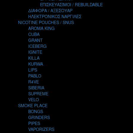
TALES
ΕΠΙΣΚΕΥΑΣΙΜΟΙ / REBUILDABLE
TATTOO
ΔΙΑΦΟΡΑ / ΑΞΕΣΟΥΑΡ
THE ALCHEMIST
ΗΛΕΚΤΡΟΝΙΚΟΣ ΝΑΡΓΙΛΕΣ
THE SMOKER'S CLUB
NICOTINE POUCHES / SNUS
TIKI MAHU
AROMA KING
TWIST
CUBA
VAPE NOVA
GRANT
VGOD
ICEBERG
WILD ZOO
IGNITE
YETI
KILLA
ZEUS JUICE
KURWA
LIPS
PABLO
R4VE
SIBERIA
SUPREME
VELO
SMOKE PLACE
BONGS
GRINDERS
PIPES
VAPORIZERS