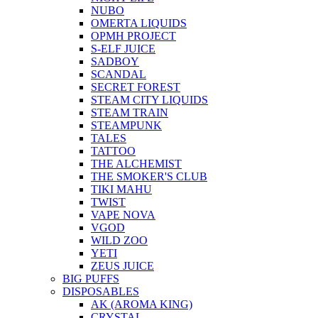
NUBO
OMERTA LIQUIDS
OPMH PROJECT
S-ELF JUICE
SADBOY
SCANDAL
SECRET FOREST
STEAM CITY LIQUIDS
STEAM TRAIN
STEAMPUNK
TALES
TATTOO
THE ALCHEMIST
THE SMOKER'S CLUB
TIKI MAHU
TWIST
VAPE NOVA
VGOD
WILD ZOO
YETI
ZEUS JUICE
BIG PUFFS
DISPOSABLES
AK (AROMA KING)
CRYSTAL