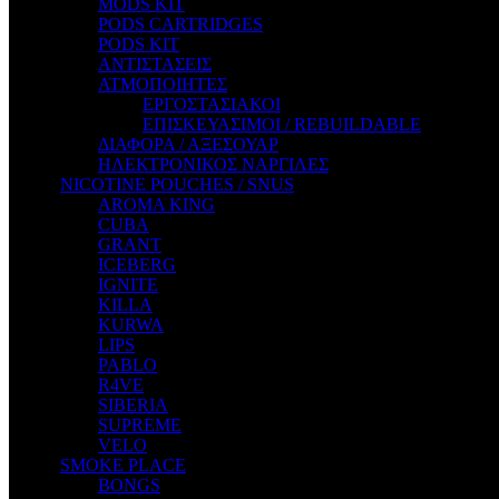
MODS KIT
STEAM CITY LIQUIDS
PODS CARTRIDGES
STEAM TRAIN
PODS KIT
STEAMPUNK
ΑΝΤΙΣΤΑΣΕΙΣ
TALES
ΑΤΜΟΠΟΙΗΤΕΣ
TATTOO
ΕΡΓΟΣΤΑΣΙΑΚΟΙ
THE ALCHEMIST
ΕΠΙΣΚΕΥΑΣΙΜΟΙ / REBUILDABLE
THE SMOKER'S CLUB
ΔΙΑΦΟΡΑ / ΑΞΕΣΟΥΑΡ
TIKI MAHU
ΗΛΕΚΤΡΟΝΙΚΟΣ ΝΑΡΓΙΛΕΣ
TWIST
NICOTINE POUCHES / SNUS
VAPE NOVA
AROMA KING
VGOD
CUBA
WILD ZOO
GRANT
YETI
ICEBERG
ZEUS JUICE
IGNITE
KILLA
KURWA
LIPS
PABLO
R4VE
SIBERIA
SUPREME
VELO
SMOKE PLACE
BONGS