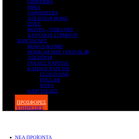
GRINDERS
PIPES
VAPORIZERS
ΑΞΕΣΟΥΑΡ BONG
ΣΙΤΕΣ
ΦΙΛΤΡΑ - ΤΖΙΒΑΝΕΣ
ΧΑΡΤΑΚΙΑ ΣΤΡΙΦΤΟΥ
ΝΑΡΓΙΛΕΔΕΣ
BOWLS & HMD
HOOKAH MAT (ANTI-SLIP)
ΑΞΕΣΟΥΑΡ
ΓΥΑΛΕΣ ΝΑΡΓΙΛΕ
ΚΑΠΝΟΙ ΝΑΡΓΙΛΕ
CLOUD ONE
FOGLAB
WAYS
ΝΑΡΓΙΛΕΔΕΣ
BLOG
ΠΡΟΣΦΟΡΕΣ
ΥΠΗΡΕΣΙΕΣ
ΝΕΑ ΠΡΟΪΟΝΤΑ