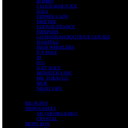
BOMBO
CLOUD BAR JUICE
DALI
DINNER LADY
DRIFTER
ELIQUID FRANCE
FIREPODS
GO HOOKAH BOUTIQUE LIQUIDS
HASHTAG
HIGH WHEELERS
ICY POLE
iD
IVG
JUST JUICE
MONSTER VAPE
MR. TOBACCO
MUR
NIGHT LIFE
NUBO
OMERTA LIQUIDS
BIG PUFFS
OPMH PROJECT
DISPOSABLES
S-ELF JUICE
AK (AROMA KING)
SADBOY
CRYSTAL
SCANDAL
MODS BOX
SECRET FOREST