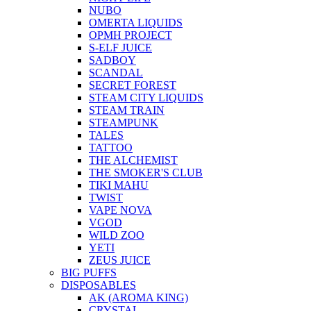
NUBO
OMERTA LIQUIDS
OPMH PROJECT
S-ELF JUICE
SADBOY
SCANDAL
SECRET FOREST
STEAM CITY LIQUIDS
STEAM TRAIN
STEAMPUNK
TALES
TATTOO
THE ALCHEMIST
THE SMOKER'S CLUB
TIKI MAHU
TWIST
VAPE NOVA
VGOD
WILD ZOO
YETI
ZEUS JUICE
BIG PUFFS
DISPOSABLES
AK (AROMA KING)
CRYSTAL