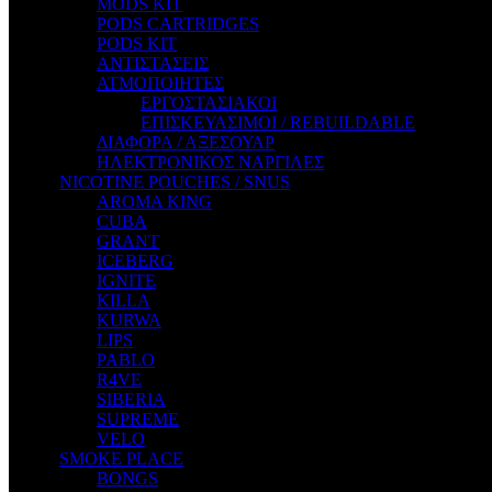
MODS KIT
STEAM CITY LIQUIDS
PODS CARTRIDGES
STEAM TRAIN
PODS KIT
STEAMPUNK
ΑΝΤΙΣΤΑΣΕΙΣ
TALES
ΑΤΜΟΠΟΙΗΤΕΣ
TATTOO
ΕΡΓΟΣΤΑΣΙΑΚΟΙ
THE ALCHEMIST
ΕΠΙΣΚΕΥΑΣΙΜΟΙ / REBUILDABLE
THE SMOKER'S CLUB
ΔΙΑΦΟΡΑ / ΑΞΕΣΟΥΑΡ
TIKI MAHU
ΗΛΕΚΤΡΟΝΙΚΟΣ ΝΑΡΓΙΛΕΣ
TWIST
NICOTINE POUCHES / SNUS
VAPE NOVA
AROMA KING
VGOD
CUBA
WILD ZOO
GRANT
YETI
ICEBERG
ZEUS JUICE
IGNITE
KILLA
KURWA
LIPS
PABLO
R4VE
SIBERIA
SUPREME
VELO
SMOKE PLACE
BONGS