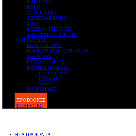
GRINDERS
PIPES
VAPORIZERS
ΑΞΕΣΟΥΑΡ BONG
ΣΙΤΕΣ
ΦΙΛΤΡΑ - ΤΖΙΒΑΝΕΣ
ΧΑΡΤΑΚΙΑ ΣΤΡΙΦΤΟΥ
ΝΑΡΓΙΛΕΔΕΣ
BOWLS & HMD
HOOKAH MAT (ANTI-SLIP)
ΑΞΕΣΟΥΑΡ
ΓΥΑΛΕΣ ΝΑΡΓΙΛΕ
ΚΑΠΝΟΙ ΝΑΡΓΙΛΕ
CLOUD ONE
FOGLAB
WAYS
ΝΑΡΓΙΛΕΔΕΣ
BLOG
ΠΡΟΣΦΟΡΕΣ
ΥΠΗΡΕΣΙΕΣ
ΝΕΑ ΠΡΟΪΟΝΤΑ