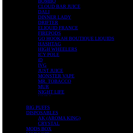
BOMBO
CLOUD BAR JUICE
DALI
DINNER LADY
DRIFTER
ELIQUID FRANCE
FIREPODS
GO HOOKAH BOUTIQUE LIQUIDS
HASHTAG
HIGH WHEELERS
ICY POLE
iD
IVG
JUST JUICE
MONSTER VAPE
MR. TOBACCO
MUR
NIGHT LIFE
NUBO
OMERTA LIQUIDS
BIG PUFFS
OPMH PROJECT
DISPOSABLES
S-ELF JUICE
AK (AROMA KING)
SADBOY
CRYSTAL
SCANDAL
MODS BOX
SECRET FOREST