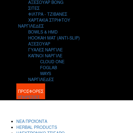
ΑΞΕΣΟΥΑΡ BONG
ΣΙΤΕΣ
ΦΙΛΤΡΑ - ΤΖΙΒΑΝΕΣ
ΧΑΡΤΑΚΙΑ ΣΤΡΙΦΤΟΥ
ΝΑΡΓΙΛΕΔΕΣ
BOWLS & HMD
HOOKAH MAT (ANTI-SLIP)
ΑΞΕΣΟΥΑΡ
ΓΥΑΛΕΣ ΝΑΡΓΙΛΕ
ΚΑΠΝΟΙ ΝΑΡΓΙΛΕ
CLOUD ONE
FOGLAB
WAYS
ΝΑΡΓΙΛΕΔΕΣ
BLOG
ΠΡΟΣΦΟΡΕΣ
ΥΠΗΡΕΣΙΕΣ
ΝΕΑ ΠΡΟΪΟΝΤΑ
HERBAL PRODUCTS
ΗΛΕΚΤΡΟΝΙΚΟ ΤΣΙΓΑΡΟ