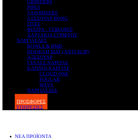
GRINDERS
PIPES
VAPORIZERS
ΑΞΕΣΟΥΑΡ BONG
ΣΙΤΕΣ
ΦΙΛΤΡΑ - ΤΖΙΒΑΝΕΣ
ΧΑΡΤΑΚΙΑ ΣΤΡΙΦΤΟΥ
ΝΑΡΓΙΛΕΔΕΣ
BOWLS & HMD
HOOKAH MAT (ANTI-SLIP)
ΑΞΕΣΟΥΑΡ
ΓΥΑΛΕΣ ΝΑΡΓΙΛΕ
ΚΑΠΝΟΙ ΝΑΡΓΙΛΕ
CLOUD ONE
FOGLAB
WAYS
ΝΑΡΓΙΛΕΔΕΣ
BLOG
ΠΡΟΣΦΟΡΕΣ
ΥΠΗΡΕΣΙΕΣ
ΝΕΑ ΠΡΟΪΟΝΤΑ