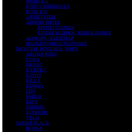
MODS KIT
STEAM CITY LIQUIDS
PODS CARTRIDGES
STEAM TRAIN
PODS KIT
STEAMPUNK
ΑΝΤΙΣΤΑΣΕΙΣ
TALES
ΑΤΜΟΠΟΙΗΤΕΣ
TATTOO
ΕΡΓΟΣΤΑΣΙΑΚΟΙ
THE ALCHEMIST
ΕΠΙΣΚΕΥΑΣΙΜΟΙ / REBUILDABLE
THE SMOKER'S CLUB
ΔΙΑΦΟΡΑ / ΑΞΕΣΟΥΑΡ
TIKI MAHU
ΗΛΕΚΤΡΟΝΙΚΟΣ ΝΑΡΓΙΛΕΣ
TWIST
NICOTINE POUCHES / SNUS
VAPE NOVA
AROMA KING
VGOD
CUBA
WILD ZOO
GRANT
YETI
ICEBERG
ZEUS JUICE
IGNITE
KILLA
KURWA
LIPS
PABLO
R4VE
SIBERIA
SUPREME
VELO
SMOKE PLACE
BONGS