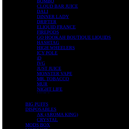
BOMBO
CLOUD BAR JUICE
DALI
DINNER LADY
DRIFTER
ELIQUID FRANCE
FIREPODS
GO HOOKAH BOUTIQUE LIQUIDS
HASHTAG
HIGH WHEELERS
ICY POLE
iD
IVG
JUST JUICE
MONSTER VAPE
MR. TOBACCO
MUR
NIGHT LIFE
NUBO
OMERTA LIQUIDS
BIG PUFFS
OPMH PROJECT
DISPOSABLES
S-ELF JUICE
AK (AROMA KING)
SADBOY
CRYSTAL
SCANDAL
MODS BOX
SECRET FOREST