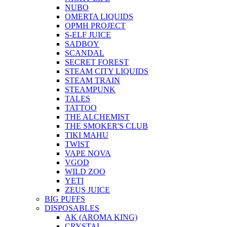
NUBO
OMERTA LIQUIDS
OPMH PROJECT
S-ELF JUICE
SADBOY
SCANDAL
SECRET FOREST
STEAM CITY LIQUIDS
STEAM TRAIN
STEAMPUNK
TALES
TATTOO
THE ALCHEMIST
THE SMOKER'S CLUB
TIKI MAHU
TWIST
VAPE NOVA
VGOD
WILD ZOO
YETI
ZEUS JUICE
BIG PUFFS
DISPOSABLES
AK (AROMA KING)
CRYSTAL