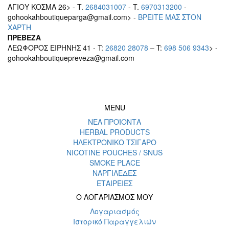
ΑΓΙΟΥ ΚΟΣΜΑ 26> - T.
2684031007
- T.
6970313200
-
gohookahboutiqueparga@gmail.com> -
BΡEITE MAΣ ΣΤΟΝ
ΧΑΡΤΗ
ΠΡΕΒΕΖΑ
ΛΕΩΦΟΡΟΣ ΕΙΡΗΝΗΣ 41 - T:
26820 28078
– T:
698 506 9343
> -
gohookahboutiquepreveza@gmail.com
MENU
ΝΕΑ ΠΡΟΪΟΝΤΑ
HERBAL PRODUCTS
ΗΛΕΚΤΡΟΝΙΚΟ ΤΣΙΓΑΡΟ
NICOTINE POUCHES / SNUS
SMOKE PLACE
ΝΑΡΓΙΛΕΔΕΣ
ΕΤΑΙΡΕΙΕΣ
Ο ΛΟΓΑΡΙΑΣΜΟΣ ΜΟΥ
Λογαριασμός
Ιστορικό Παραγγελιών