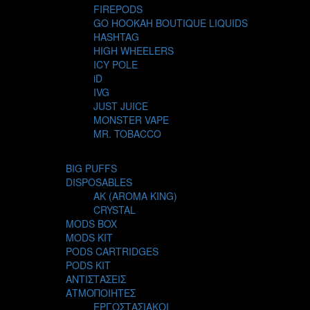
FIREPODS
GO HOOKAH BOUTIQUE LIQUIDS
HASHTAG
HIGH WHEELERS
ICY POLE
iD
IVG
JUST JUICE
MONSTER VAPE
MR. TOBACCO
MUR
NIGHT LIFE
BIG PUFFS
NUBO
DISPOSABLES
OMERTA LIQUIDS
AK (AROMA KING)
OPMH PROJECT
CRYSTAL
S-ELF JUICE
MODS BOX
SADBOY
MODS KIT
SCANDAL
PODS CARTRIDGES
SECRET FOREST
PODS KIT
STEAM CITY LIQUIDS
ΑΝΤΙΣΤΑΣΕΙΣ
STEAM TRAIN
ΑΤΜΟΠΟΙΗΤΕΣ
STEAMPUNK
ΕΡΓΟΣΤΑΣΙΑΚΟΙ