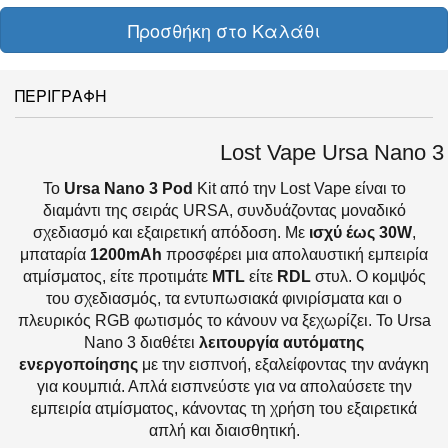
Προσθήκη στο Καλάθι
ΠΕΡΙΓΡΑΦΗ
Lost Vape Ursa Nano 3
Το
Ursa Nano 3 Pod
Kit από την Lost Vape είναι το
διαμάντι της σειράς URSA, συνδυάζοντας μοναδικό
σχεδιασμό και εξαιρετική απόδοση. Με
ισχύ έως 30W
,
μπαταρία
1200mAh
προσφέρει μια απολαυστική εμπειρία
ατμίσματος, είτε προτιμάτε
MTL
είτε
RDL
στυλ. Ο κομψός
του σχεδιασμός, τα εντυπωσιακά φινιρίσματα και ο
πλευρικός RGB φωτισμός το κάνουν να ξεχωρίζει. Το Ursa
Nano 3 διαθέτει
λειτουργία αυτόματης
ενεργοποίησης
με την εισπνοή, εξαλείφοντας την ανάγκη
για κουμπιά. Απλά εισπνεύστε για να απολαύσετε την
εμπειρία ατμίσματος, κάνοντας τη χρήση του εξαιρετικά
απλή και διαισθητική.