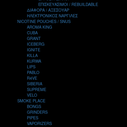
TALES
ΕΠΙΣΚΕΥΑΣΙΜΟΙ / REBUILDABLE
TATTOO
ΔΙΑΦΟΡΑ / ΑΞΕΣΟΥΑΡ
THE ALCHEMIST
ΗΛΕΚΤΡΟΝΙΚΟΣ ΝΑΡΓΙΛΕΣ
THE SMOKER'S CLUB
NICOTINE POUCHES / SNUS
TIKI MAHU
AROMA KING
TWIST
CUBA
VAPE NOVA
GRANT
VGOD
ICEBERG
WILD ZOO
IGNITE
YETI
KILLA
ZEUS JUICE
KURWA
LIPS
PABLO
R4VE
SIBERIA
SUPREME
VELO
SMOKE PLACE
BONGS
GRINDERS
PIPES
VAPORIZERS