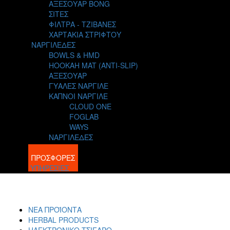
ΑΞΕΣΟΥΑΡ BONG
ΣΙΤΕΣ
ΦΙΛΤΡΑ - ΤΖΙΒΑΝΕΣ
ΧΑΡΤΑΚΙΑ ΣΤΡΙΦΤΟΥ
ΝΑΡΓΙΛΕΔΕΣ
BOWLS & HMD
HOOKAH MAT (ANTI-SLIP)
ΑΞΕΣΟΥΑΡ
ΓΥΑΛΕΣ ΝΑΡΓΙΛΕ
ΚΑΠΝΟΙ ΝΑΡΓΙΛΕ
CLOUD ONE
FOGLAB
WAYS
ΝΑΡΓΙΛΕΔΕΣ
BLOG
ΠΡΟΣΦΟΡΕΣ
ΥΠΗΡΕΣΙΕΣ
ΝΕΑ ΠΡΟΪΟΝΤΑ
HERBAL PRODUCTS
ΗΛΕΚΤΡΟΝΙΚΟ ΤΣΙΓΑΡΟ