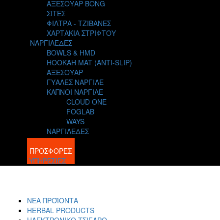
ΑΞΕΣΟΥΑΡ BONG
ΣΙΤΕΣ
ΦΙΛΤΡΑ - ΤΖΙΒΑΝΕΣ
ΧΑΡΤΑΚΙΑ ΣΤΡΙΦΤΟΥ
ΝΑΡΓΙΛΕΔΕΣ
BOWLS & HMD
HOOKAH MAT (ANTI-SLIP)
ΑΞΕΣΟΥΑΡ
ΓΥΑΛΕΣ ΝΑΡΓΙΛΕ
ΚΑΠΝΟΙ ΝΑΡΓΙΛΕ
CLOUD ONE
FOGLAB
WAYS
ΝΑΡΓΙΛΕΔΕΣ
BLOG
ΠΡΟΣΦΟΡΕΣ
ΥΠΗΡΕΣΙΕΣ
ΝΕΑ ΠΡΟΪΟΝΤΑ
HERBAL PRODUCTS
ΗΛΕΚΤΡΟΝΙΚΟ ΤΣΙΓΑΡΟ