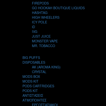
FIREPODS
GO HOOKAH BOUTIQUE LIQUIDS
HASHTAG
HIGH WHEELERS
ICY POLE
iD
IVG
JUST JUICE
MONSTER VAPE
MR. TOBACCO
MUR
NIGHT LIFE
BIG PUFFS
NUBO
DISPOSABLES
OMERTA LIQUIDS
AK (AROMA KING)
OPMH PROJECT
CRYSTAL
S-ELF JUICE
MODS BOX
SADBOY
MODS KIT
SCANDAL
PODS CARTRIDGES
SECRET FOREST
PODS KIT
STEAM CITY LIQUIDS
ΑΝΤΙΣΤΑΣΕΙΣ
STEAM TRAIN
ΑΤΜΟΠΟΙΗΤΕΣ
STEAMPUNK
ΕΡΓΟΣΤΑΣΙΑΚΟΙ