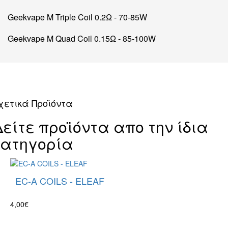
Geekvape M Triple Coil 0.2Ω - 70-85W
Geekvape M Quad Coil 0.15Ω - 85-100W
χετικά Προϊόντα
Δείτε προϊόντα απο την ίδια
κατηγορία
EC-A COILS - ELEAF
4,00€