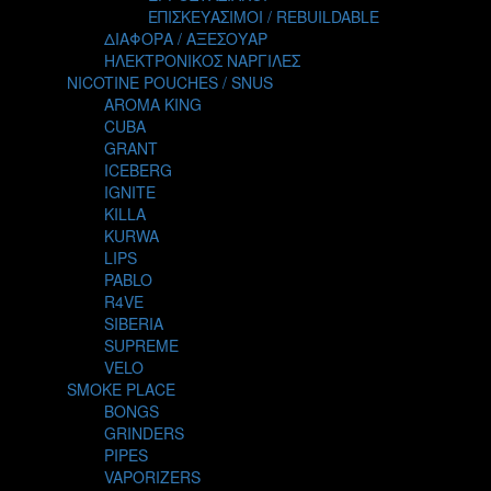
TALES
ΕΠΙΣΚΕΥΑΣΙΜΟΙ / REBUILDABLE
TATTOO
ΔΙΑΦΟΡΑ / ΑΞΕΣΟΥΑΡ
THE ALCHEMIST
ΗΛΕΚΤΡΟΝΙΚΟΣ ΝΑΡΓΙΛΕΣ
THE SMOKER'S CLUB
NICOTINE POUCHES / SNUS
TIKI MAHU
AROMA KING
TWIST
CUBA
VAPE NOVA
GRANT
VGOD
ICEBERG
WILD ZOO
IGNITE
YETI
KILLA
ZEUS JUICE
KURWA
LIPS
PABLO
R4VE
SIBERIA
SUPREME
VELO
SMOKE PLACE
BONGS
GRINDERS
PIPES
VAPORIZERS