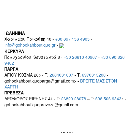
ΙΩΑΝΝΙΝΑ
Χαριλάου Τρικούπη 40 -
+30 697 156 4905
-
info@gohookahboutique.gr
-
ΚΕΡΚΥΡΑ
Πολυχρονίου Κωνσταντά 8 -
+30 26610 40907
-
+30 690 820
9402
ΠΑΡΓΑ
ΑΓΙΟΥ ΚΟΣΜΑ 26> - T.
2684031007
- T.
6970313200
-
gohookahboutiqueparga@gmail.com> -
BΡEITE MAΣ ΣΤΟΝ
ΧΑΡΤΗ
ΠΡΕΒΕΖΑ
ΛΕΩΦΟΡΟΣ ΕΙΡΗΝΗΣ 41 - T:
26820 28078
– T:
698 506 9343
> -
gohookahboutiquepreveza@gmail.com