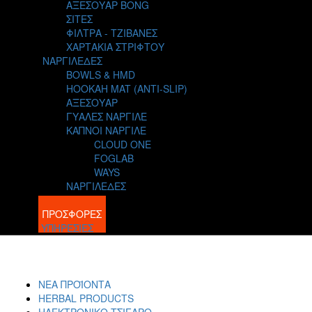
ΑΞΕΣΟΥΑΡ BONG
ΣΙΤΕΣ
ΦΙΛΤΡΑ - ΤΖΙΒΑΝΕΣ
ΧΑΡΤΑΚΙΑ ΣΤΡΙΦΤΟΥ
ΝΑΡΓΙΛΕΔΕΣ
BOWLS & HMD
HOOKAH MAT (ANTI-SLIP)
ΑΞΕΣΟΥΑΡ
ΓΥΑΛΕΣ ΝΑΡΓΙΛΕ
ΚΑΠΝΟΙ ΝΑΡΓΙΛΕ
CLOUD ONE
FOGLAB
WAYS
ΝΑΡΓΙΛΕΔΕΣ
BLOG
ΠΡΟΣΦΟΡΕΣ
ΥΠΗΡΕΣΙΕΣ
ΝΕΑ ΠΡΟΪΟΝΤΑ
HERBAL PRODUCTS
ΗΛΕΚΤΡΟΝΙΚΟ ΤΣΙΓΑΡΟ