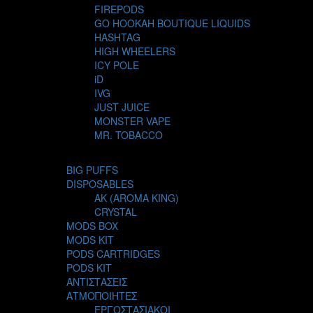
FIREPODS
GO HOOKAH BOUTIQUE LIQUIDS
HASHTAG
HIGH WHEELERS
ICY POLE
iD
IVG
JUST JUICE
MONSTER VAPE
MR. TOBACCO
MUR
NIGHT LIFE
BIG PUFFS
NUBO
DISPOSABLES
OMERTA LIQUIDS
AK (AROMA KING)
OPMH PROJECT
CRYSTAL
S-ELF JUICE
MODS BOX
SADBOY
MODS KIT
SCANDAL
PODS CARTRIDGES
SECRET FOREST
PODS KIT
STEAM CITY LIQUIDS
ΑΝΤΙΣΤΑΣΕΙΣ
STEAM TRAIN
ΑΤΜΟΠΟΙΗΤΕΣ
STEAMPUNK
ΕΡΓΟΣΤΑΣΙΑΚΟΙ