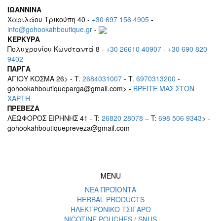
ΙΩΑΝΝΙΝΑ
Χαριλάου Τρικούπη 40 -
+30 697 156 4905
-
info@gohookahboutique.gr
-
ΚΕΡΚΥΡΑ
Πολυχρονίου Κωνσταντά 8 -
+30 26610 40907
-
+30 690 820
9402
ΠΑΡΓΑ
ΑΓΙΟΥ ΚΟΣΜΑ 26> - T.
2684031007
- T.
6970313200
-
gohookahboutiqueparga@gmail.com> -
BΡEITE MAΣ ΣΤΟΝ
ΧΑΡΤΗ
ΠΡΕΒΕΖΑ
ΛΕΩΦΟΡΟΣ ΕΙΡΗΝΗΣ 41 - T:
26820 28078
– T:
698 506 9343
> -
gohookahboutiquepreveza@gmail.com
MENU
ΝΕΑ ΠΡΟΪΟΝΤΑ
HERBAL PRODUCTS
ΗΛΕΚΤΡΟΝΙΚΟ ΤΣΙΓΑΡΟ
NICOTINE POUCHES / SNUS