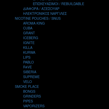
TALES
ΕΠΙΣΚΕΥΑΣΙΜΟΙ / REBUILDABLE
TATTOO
ΔΙΑΦΟΡΑ / ΑΞΕΣΟΥΑΡ
THE ALCHEMIST
ΗΛΕΚΤΡΟΝΙΚΟΣ ΝΑΡΓΙΛΕΣ
THE SMOKER'S CLUB
NICOTINE POUCHES / SNUS
TIKI MAHU
AROMA KING
TWIST
CUBA
VAPE NOVA
GRANT
VGOD
ICEBERG
WILD ZOO
IGNITE
YETI
KILLA
ZEUS JUICE
KURWA
LIPS
PABLO
R4VE
SIBERIA
SUPREME
VELO
SMOKE PLACE
BONGS
GRINDERS
PIPES
VAPORIZERS