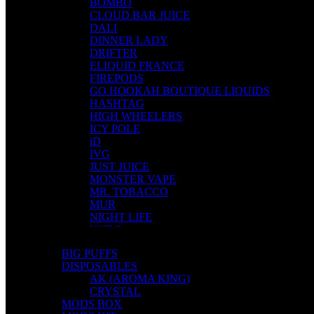
BOMBO
CLOUD BAR JUICE
DALI
DINNER LADY
DRIFTER
ELIQUID FRANCE
FIREPODS
GO HOOKAH BOUTIQUE LIQUIDS
HASHTAG
HIGH WHEELERS
ICY POLE
iD
IVG
JUST JUICE
MONSTER VAPE
MR. TOBACCO
MUR
NIGHT LIFE
NUBO
OMERTA LIQUIDS
BIG PUFFS
OPMH PROJECT
DISPOSABLES
S-ELF JUICE
AK (AROMA KING)
SADBOY
CRYSTAL
SCANDAL
MODS BOX
SECRET FOREST