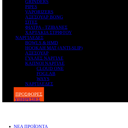
GRINDERS
PIPES
VAPORIZERS
ΑΞΕΣΟΥΑΡ BONG
ΣΙΤΕΣ
ΦΙΛΤΡΑ - ΤΖΙΒΑΝΕΣ
ΧΑΡΤΑΚΙΑ ΣΤΡΙΦΤΟΥ
ΝΑΡΓΙΛΕΔΕΣ
BOWLS & HMD
HOOKAH MAT (ANTI-SLIP)
ΑΞΕΣΟΥΑΡ
ΓΥΑΛΕΣ ΝΑΡΓΙΛΕ
ΚΑΠΝΟΙ ΝΑΡΓΙΛΕ
CLOUD ONE
FOGLAB
WAYS
ΝΑΡΓΙΛΕΔΕΣ
BLOG
ΠΡΟΣΦΟΡΕΣ
ΥΠΗΡΕΣΙΕΣ
ΝΕΑ ΠΡΟΪΟΝΤΑ