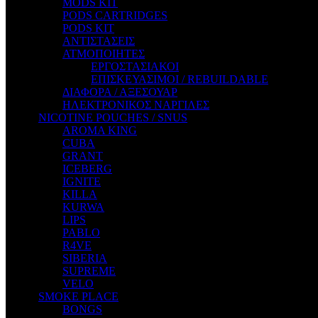
MODS KIT
STEAM CITY LIQUIDS
PODS CARTRIDGES
STEAM TRAIN
PODS KIT
STEAMPUNK
ΑΝΤΙΣΤΑΣΕΙΣ
TALES
ΑΤΜΟΠΟΙΗΤΕΣ
TATTOO
ΕΡΓΟΣΤΑΣΙΑΚΟΙ
THE ALCHEMIST
ΕΠΙΣΚΕΥΑΣΙΜΟΙ / REBUILDABLE
THE SMOKER'S CLUB
ΔΙΑΦΟΡΑ / ΑΞΕΣΟΥΑΡ
TIKI MAHU
ΗΛΕΚΤΡΟΝΙΚΟΣ ΝΑΡΓΙΛΕΣ
TWIST
NICOTINE POUCHES / SNUS
VAPE NOVA
AROMA KING
VGOD
CUBA
WILD ZOO
GRANT
YETI
ICEBERG
ZEUS JUICE
IGNITE
KILLA
KURWA
LIPS
PABLO
R4VE
SIBERIA
SUPREME
VELO
SMOKE PLACE
BONGS