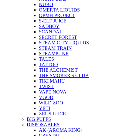
NUBO
OMERTA LIQUIDS
OPMH PROJECT
S-ELF JUICE
SADBOY
SCANDAL
SECRET FOREST
STEAM CITY LIQUIDS
STEAM TRAIN
STEAMPUNK
TALES
TATTOO
THE ALCHEMIST
THE SMOKER'S CLUB
TIKI MAHU
TWIST
VAPE NOVA
VGOD
WILD ZOO
YETI
ZEUS JUICE
BIG PUFFS
DISPOSABLES
AK (AROMA KING)
CRYSTAL