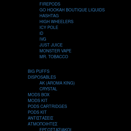
FIREPODS
GO HOOKAH BOUTIQUE LIQUIDS
HASHTAG
HIGH WHEELERS
ICY POLE
iD
IVG
JUST JUICE
MONSTER VAPE
MR. TOBACCO
MUR
NIGHT LIFE
BIG PUFFS
NUBO
DISPOSABLES
OMERTA LIQUIDS
AK (AROMA KING)
OPMH PROJECT
CRYSTAL
S-ELF JUICE
MODS BOX
SADBOY
MODS KIT
SCANDAL
PODS CARTRIDGES
SECRET FOREST
PODS KIT
STEAM CITY LIQUIDS
ΑΝΤΙΣΤΑΣΕΙΣ
STEAM TRAIN
ΑΤΜΟΠΟΙΗΤΕΣ
STEAMPUNK
ΕΡΓΟΣΤΑΣΙΑΚΟΙ