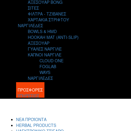
ΑΞΕΣΟΥΑΡ BONG
ΣΙΤΕΣ
ΦΙΛΤΡΑ - ΤΖΙΒΑΝΕΣ
ΧΑΡΤΑΚΙΑ ΣΤΡΙΦΤΟΥ
ΝΑΡΓΙΛΕΔΕΣ
BOWLS & HMD
HOOKAH MAT (ANTI-SLIP)
ΑΞΕΣΟΥΑΡ
ΓΥΑΛΕΣ ΝΑΡΓΙΛΕ
ΚΑΠΝΟΙ ΝΑΡΓΙΛΕ
CLOUD ONE
FOGLAB
WAYS
ΝΑΡΓΙΛΕΔΕΣ
BLOG
ΠΡΟΣΦΟΡΕΣ
ΥΠΗΡΕΣΙΕΣ
ΝΕΑ ΠΡΟΪΟΝΤΑ
HERBAL PRODUCTS
ΗΛΕΚΤΡΟΝΙΚΟ ΤΣΙΓΑΡΟ