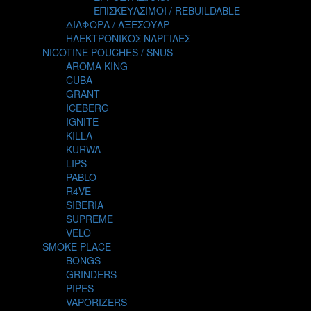
TALES
ΕΠΙΣΚΕΥΑΣΙΜΟΙ / REBUILDABLE
TATTOO
ΔΙΑΦΟΡΑ / ΑΞΕΣΟΥΑΡ
THE ALCHEMIST
ΗΛΕΚΤΡΟΝΙΚΟΣ ΝΑΡΓΙΛΕΣ
THE SMOKER'S CLUB
NICOTINE POUCHES / SNUS
TIKI MAHU
AROMA KING
TWIST
CUBA
VAPE NOVA
GRANT
VGOD
ICEBERG
WILD ZOO
IGNITE
YETI
KILLA
ZEUS JUICE
KURWA
LIPS
PABLO
R4VE
SIBERIA
SUPREME
VELO
SMOKE PLACE
BONGS
GRINDERS
PIPES
VAPORIZERS