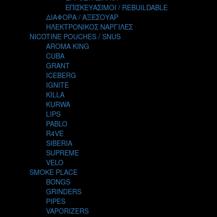
TALES
ΕΠΙΣΚΕΥΑΣΙΜΟΙ / REBUILDABLE
TATTOO
ΔΙΑΦΟΡΑ / ΑΞΕΣΟΥΑΡ
THE ALCHEMIST
ΗΛΕΚΤΡΟΝΙΚΟΣ ΝΑΡΓΙΛΕΣ
THE SMOKER'S CLUB
NICOTINE POUCHES / SNUS
TIKI MAHU
AROMA KING
TWIST
CUBA
VAPE NOVA
GRANT
VGOD
ICEBERG
WILD ZOO
IGNITE
YETI
KILLA
ZEUS JUICE
KURWA
LIPS
PABLO
R4VE
SIBERIA
SUPREME
VELO
SMOKE PLACE
BONGS
GRINDERS
PIPES
VAPORIZERS