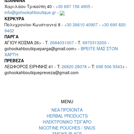
ΙΩΑΝΝΙΝΑ
Χαριλάου Τρικούπη 40 -
+30 697 156 4905
-
info@gohookahboutique.gr
-
ΚΕΡΚΥΡΑ
Πολυχρονίου Κωνσταντά 8 -
+30 26610 40907
-
+30 690 820
9402
ΠΑΡΓΑ
ΑΓΙΟΥ ΚΟΣΜΑ 26> - T.
2684031007
- T.
6970313200
-
gohookahboutiqueparga@gmail.com> -
BΡEITE MAΣ ΣΤΟΝ
ΧΑΡΤΗ
ΠΡΕΒΕΖΑ
ΛΕΩΦΟΡΟΣ ΕΙΡΗΝΗΣ 41 - T:
26820 28078
– T:
698 506 9343
> -
gohookahboutiquepreveza@gmail.com
MENU
ΝΕΑ ΠΡΟΪΟΝΤΑ
HERBAL PRODUCTS
ΗΛΕΚΤΡΟΝΙΚΟ ΤΣΙΓΑΡΟ
NICOTINE POUCHES / SNUS
SMOKE PLACE