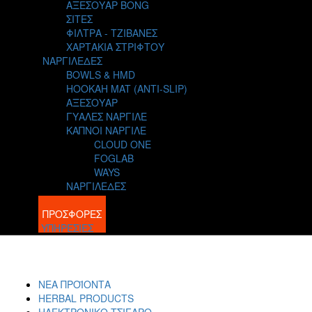
ΑΞΕΣΟΥΑΡ BONG
ΣΙΤΕΣ
ΦΙΛΤΡΑ - ΤΖΙΒΑΝΕΣ
ΧΑΡΤΑΚΙΑ ΣΤΡΙΦΤΟΥ
ΝΑΡΓΙΛΕΔΕΣ
BOWLS & HMD
HOOKAH MAT (ANTI-SLIP)
ΑΞΕΣΟΥΑΡ
ΓΥΑΛΕΣ ΝΑΡΓΙΛΕ
ΚΑΠΝΟΙ ΝΑΡΓΙΛΕ
CLOUD ONE
FOGLAB
WAYS
ΝΑΡΓΙΛΕΔΕΣ
BLOG
ΠΡΟΣΦΟΡΕΣ
ΥΠΗΡΕΣΙΕΣ
ΝΕΑ ΠΡΟΪΟΝΤΑ
HERBAL PRODUCTS
ΗΛΕΚΤΡΟΝΙΚΟ ΤΣΙΓΑΡΟ