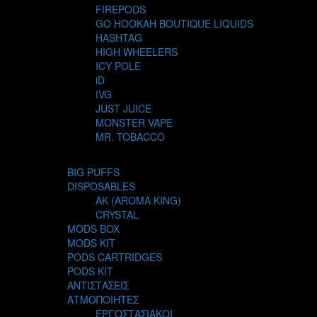
FIREPODS
GO HOOKAH BOUTIQUE LIQUIDS
HASHTAG
HIGH WHEELERS
ICY POLE
iD
IVG
JUST JUICE
MONSTER VAPE
MR. TOBACCO
MUR
NIGHT LIFE
BIG PUFFS
NUBO
DISPOSABLES
OMERTA LIQUIDS
AK (AROMA KING)
OPMH PROJECT
CRYSTAL
S-ELF JUICE
MODS BOX
SADBOY
MODS KIT
SCANDAL
PODS CARTRIDGES
SECRET FOREST
PODS KIT
STEAM CITY LIQUIDS
ΑΝΤΙΣΤΑΣΕΙΣ
STEAM TRAIN
ΑΤΜΟΠΟΙΗΤΕΣ
STEAMPUNK
ΕΡΓΟΣΤΑΣΙΑΚΟΙ