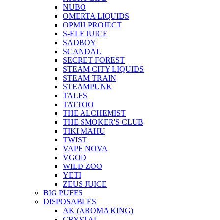
NUBO
OMERTA LIQUIDS
OPMH PROJECT
S-ELF JUICE
SADBOY
SCANDAL
SECRET FOREST
STEAM CITY LIQUIDS
STEAM TRAIN
STEAMPUNK
TALES
TATTOO
THE ALCHEMIST
THE SMOKER'S CLUB
TIKI MAHU
TWIST
VAPE NOVA
VGOD
WILD ZOO
YETI
ZEUS JUICE
BIG PUFFS
DISPOSABLES
AK (AROMA KING)
CRYSTAL