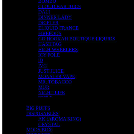
BOMBO
CLOUD BAR JUICE
DALI
DINNER LADY
DRIFTER
ELIQUID FRANCE
FIREPODS
GO HOOKAH BOUTIQUE LIQUIDS
HASHTAG
HIGH WHEELERS
ICY POLE
iD
IVG
JUST JUICE
MONSTER VAPE
MR. TOBACCO
MUR
NIGHT LIFE
NUBO
OMERTA LIQUIDS
BIG PUFFS
OPMH PROJECT
DISPOSABLES
S-ELF JUICE
AK (AROMA KING)
SADBOY
CRYSTAL
SCANDAL
MODS BOX
SECRET FOREST