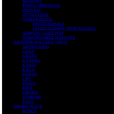
MODS KIT
STEAM CITY LIQUIDS
PODS CARTRIDGES
STEAM TRAIN
PODS KIT
STEAMPUNK
ΑΝΤΙΣΤΑΣΕΙΣ
TALES
ΑΤΜΟΠΟΙΗΤΕΣ
TATTOO
ΕΡΓΟΣΤΑΣΙΑΚΟΙ
THE ALCHEMIST
ΕΠΙΣΚΕΥΑΣΙΜΟΙ / REBUILDABLE
THE SMOKER'S CLUB
ΔΙΑΦΟΡΑ / ΑΞΕΣΟΥΑΡ
TIKI MAHU
ΗΛΕΚΤΡΟΝΙΚΟΣ ΝΑΡΓΙΛΕΣ
TWIST
NICOTINE POUCHES / SNUS
VAPE NOVA
AROMA KING
VGOD
CUBA
WILD ZOO
GRANT
YETI
ICEBERG
ZEUS JUICE
IGNITE
KILLA
KURWA
LIPS
PABLO
R4VE
SIBERIA
SUPREME
VELO
SMOKE PLACE
BONGS