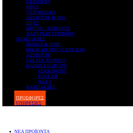
GRINDERS
PIPES
VAPORIZERS
ΑΞΕΣΟΥΑΡ BONG
ΣΙΤΕΣ
ΦΙΛΤΡΑ - ΤΖΙΒΑΝΕΣ
ΧΑΡΤΑΚΙΑ ΣΤΡΙΦΤΟΥ
ΝΑΡΓΙΛΕΔΕΣ
BOWLS & HMD
HOOKAH MAT (ANTI-SLIP)
ΑΞΕΣΟΥΑΡ
ΓΥΑΛΕΣ ΝΑΡΓΙΛΕ
ΚΑΠΝΟΙ ΝΑΡΓΙΛΕ
CLOUD ONE
FOGLAB
WAYS
ΝΑΡΓΙΛΕΔΕΣ
BLOG
ΠΡΟΣΦΟΡΕΣ
ΥΠΗΡΕΣΙΕΣ
ΝΕΑ ΠΡΟΪΟΝΤΑ