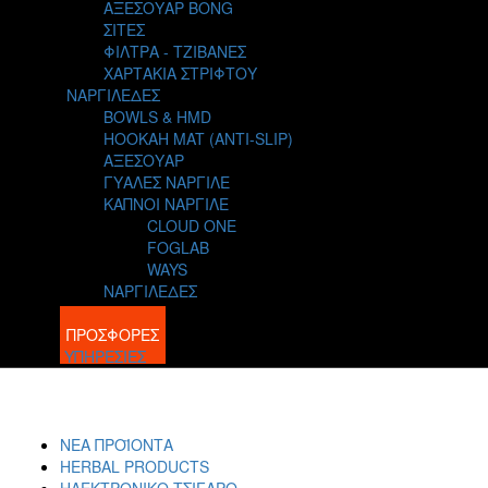
ΑΞΕΣΟΥΑΡ BONG
ΣΙΤΕΣ
ΦΙΛΤΡΑ - ΤΖΙΒΑΝΕΣ
ΧΑΡΤΑΚΙΑ ΣΤΡΙΦΤΟΥ
ΝΑΡΓΙΛΕΔΕΣ
BOWLS & HMD
HOOKAH MAT (ANTI-SLIP)
ΑΞΕΣΟΥΑΡ
ΓΥΑΛΕΣ ΝΑΡΓΙΛΕ
ΚΑΠΝΟΙ ΝΑΡΓΙΛΕ
CLOUD ONE
FOGLAB
WAYS
ΝΑΡΓΙΛΕΔΕΣ
BLOG
ΠΡΟΣΦΟΡΕΣ
ΥΠΗΡΕΣΙΕΣ
ΝΕΑ ΠΡΟΪΟΝΤΑ
HERBAL PRODUCTS
ΗΛΕΚΤΡΟΝΙΚΟ ΤΣΙΓΑΡΟ