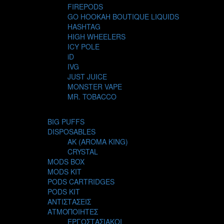
FIREPODS
GO HOOKAH BOUTIQUE LIQUIDS
HASHTAG
HIGH WHEELERS
ICY POLE
iD
IVG
JUST JUICE
MONSTER VAPE
MR. TOBACCO
MUR
NIGHT LIFE
BIG PUFFS
NUBO
DISPOSABLES
OMERTA LIQUIDS
AK (AROMA KING)
OPMH PROJECT
CRYSTAL
S-ELF JUICE
MODS BOX
SADBOY
MODS KIT
SCANDAL
PODS CARTRIDGES
SECRET FOREST
PODS KIT
STEAM CITY LIQUIDS
ΑΝΤΙΣΤΑΣΕΙΣ
STEAM TRAIN
ΑΤΜΟΠΟΙΗΤΕΣ
STEAMPUNK
ΕΡΓΟΣΤΑΣΙΑΚΟΙ