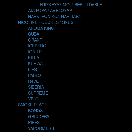
TALES
ΕΠΙΣΚΕΥΑΣΙΜΟΙ / REBUILDABLE
TATTOO
ΔΙΑΦΟΡΑ / ΑΞΕΣΟΥΑΡ
THE ALCHEMIST
ΗΛΕΚΤΡΟΝΙΚΟΣ ΝΑΡΓΙΛΕΣ
THE SMOKER'S CLUB
NICOTINE POUCHES / SNUS
TIKI MAHU
AROMA KING
TWIST
CUBA
VAPE NOVA
GRANT
VGOD
ICEBERG
WILD ZOO
IGNITE
YETI
KILLA
ZEUS JUICE
KURWA
LIPS
PABLO
R4VE
SIBERIA
SUPREME
VELO
SMOKE PLACE
BONGS
GRINDERS
PIPES
VAPORIZERS