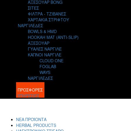
ΑΞΕΣΟΥΑΡ BONG
ΣΙΤΕΣ
ΦΙΛΤΡΑ - ΤΖΙΒΑΝΕΣ
ΧΑΡΤΑΚΙΑ ΣΤΡΙΦΤΟΥ
ΝΑΡΓΙΛΕΔΕΣ
BOWLS & HMD
HOOKAH MAT (ANTI-SLIP)
ΑΞΕΣΟΥΑΡ
ΓΥΑΛΕΣ ΝΑΡΓΙΛΕ
ΚΑΠΝΟΙ ΝΑΡΓΙΛΕ
CLOUD ONE
FOGLAB
WAYS
ΝΑΡΓΙΛΕΔΕΣ
BLOG
ΠΡΟΣΦΟΡΕΣ
ΥΠΗΡΕΣΙΕΣ
ΝΕΑ ΠΡΟΪΟΝΤΑ
HERBAL PRODUCTS
ΗΛΕΚΤΡΟΝΙΚΟ ΤΣΙΓΑΡΟ