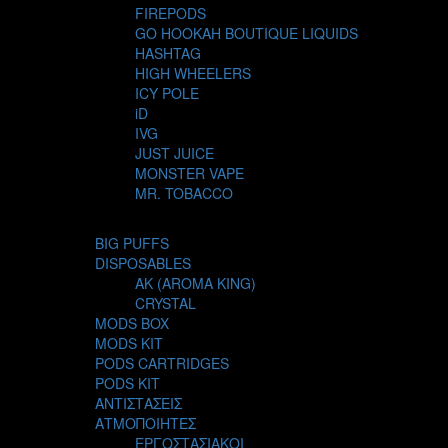
FIREPODS
GO HOOKAH BOUTIQUE LIQUIDS
HASHTAG
HIGH WHEELERS
ICY POLE
iD
IVG
JUST JUICE
MONSTER VAPE
MR. TOBACCO
MUR
NIGHT LIFE
BIG PUFFS
NUBO
DISPOSABLES
OMERTA LIQUIDS
AK (AROMA KING)
OPMH PROJECT
CRYSTAL
S-ELF JUICE
MODS BOX
SADBOY
MODS KIT
SCANDAL
PODS CARTRIDGES
SECRET FOREST
PODS KIT
STEAM CITY LIQUIDS
ΑΝΤΙΣΤΑΣΕΙΣ
STEAM TRAIN
ΑΤΜΟΠΟΙΗΤΕΣ
STEAMPUNK
ΕΡΓΟΣΤΑΣΙΑΚΟΙ