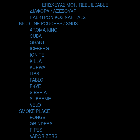
TALES
ΕΠΙΣΚΕΥΑΣΙΜΟΙ / REBUILDABLE
TATTOO
ΔΙΑΦΟΡΑ / ΑΞΕΣΟΥΑΡ
THE ALCHEMIST
ΗΛΕΚΤΡΟΝΙΚΟΣ ΝΑΡΓΙΛΕΣ
THE SMOKER'S CLUB
NICOTINE POUCHES / SNUS
TIKI MAHU
AROMA KING
TWIST
CUBA
VAPE NOVA
GRANT
VGOD
ICEBERG
WILD ZOO
IGNITE
YETI
KILLA
ZEUS JUICE
KURWA
LIPS
PABLO
R4VE
SIBERIA
SUPREME
VELO
SMOKE PLACE
BONGS
GRINDERS
PIPES
VAPORIZERS