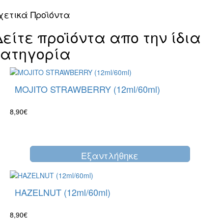
χετικά Προϊόντα
Δείτε προϊόντα απο την ίδια
κατηγορία
MOJITO STRAWBERRY (12ml/60ml)
8,90€
Eξαντλήθηκε
HAZELNUT (12ml/60ml)
8,90€