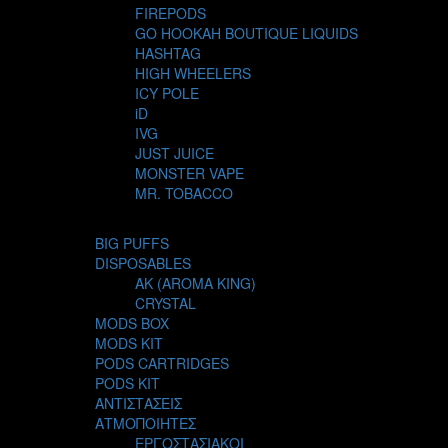
FIREPODS
GO HOOKAH BOUTIQUE LIQUIDS
HASHTAG
HIGH WHEELERS
ICY POLE
iD
IVG
JUST JUICE
MONSTER VAPE
MR. TOBACCO
MUR
NIGHT LIFE
BIG PUFFS
NUBO
DISPOSABLES
OMERTA LIQUIDS
AK (AROMA KING)
OPMH PROJECT
CRYSTAL
S-ELF JUICE
MODS BOX
SADBOY
MODS KIT
SCANDAL
PODS CARTRIDGES
SECRET FOREST
PODS KIT
STEAM CITY LIQUIDS
ΑΝΤΙΣΤΑΣΕΙΣ
STEAM TRAIN
ΑΤΜΟΠΟΙΗΤΕΣ
STEAMPUNK
ΕΡΓΟΣΤΑΣΙΑΚΟΙ