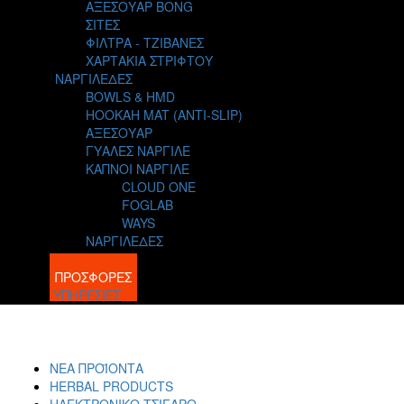
ΑΞΕΣΟΥΑΡ BONG
ΣΙΤΕΣ
ΦΙΛΤΡΑ - ΤΖΙΒΑΝΕΣ
ΧΑΡΤΑΚΙΑ ΣΤΡΙΦΤΟΥ
ΝΑΡΓΙΛΕΔΕΣ
BOWLS & HMD
HOOKAH MAT (ANTI-SLIP)
ΑΞΕΣΟΥΑΡ
ΓΥΑΛΕΣ ΝΑΡΓΙΛΕ
ΚΑΠΝΟΙ ΝΑΡΓΙΛΕ
CLOUD ONE
FOGLAB
WAYS
ΝΑΡΓΙΛΕΔΕΣ
BLOG
ΠΡΟΣΦΟΡΕΣ
ΥΠΗΡΕΣΙΕΣ
ΝΕΑ ΠΡΟΪΟΝΤΑ
HERBAL PRODUCTS
ΗΛΕΚΤΡΟΝΙΚΟ ΤΣΙΓΑΡΟ