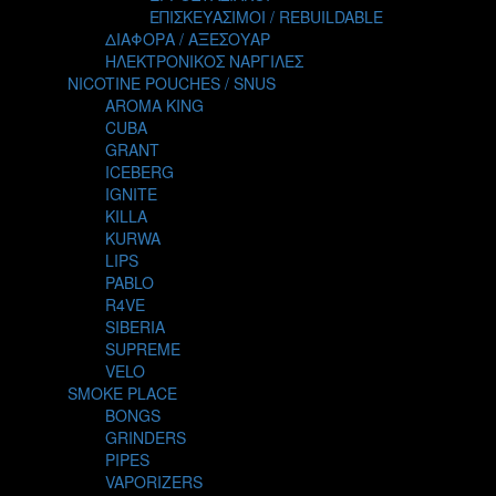
TALES
ΕΠΙΣΚΕΥΑΣΙΜΟΙ / REBUILDABLE
TATTOO
ΔΙΑΦΟΡΑ / ΑΞΕΣΟΥΑΡ
THE ALCHEMIST
ΗΛΕΚΤΡΟΝΙΚΟΣ ΝΑΡΓΙΛΕΣ
THE SMOKER'S CLUB
NICOTINE POUCHES / SNUS
TIKI MAHU
AROMA KING
TWIST
CUBA
VAPE NOVA
GRANT
VGOD
ICEBERG
WILD ZOO
IGNITE
YETI
KILLA
ZEUS JUICE
KURWA
LIPS
PABLO
R4VE
SIBERIA
SUPREME
VELO
SMOKE PLACE
BONGS
GRINDERS
PIPES
VAPORIZERS