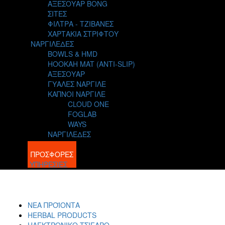
ΑΞΕΣΟΥΑΡ BONG
ΣΙΤΕΣ
ΦΙΛΤΡΑ - ΤΖΙΒΑΝΕΣ
ΧΑΡΤΑΚΙΑ ΣΤΡΙΦΤΟΥ
ΝΑΡΓΙΛΕΔΕΣ
BOWLS & HMD
HOOKAH MAT (ANTI-SLIP)
ΑΞΕΣΟΥΑΡ
ΓΥΑΛΕΣ ΝΑΡΓΙΛΕ
ΚΑΠΝΟΙ ΝΑΡΓΙΛΕ
CLOUD ONE
FOGLAB
WAYS
ΝΑΡΓΙΛΕΔΕΣ
BLOG
ΠΡΟΣΦΟΡΕΣ
ΥΠΗΡΕΣΙΕΣ
ΝΕΑ ΠΡΟΪΟΝΤΑ
HERBAL PRODUCTS
ΗΛΕΚΤΡΟΝΙΚΟ ΤΣΙΓΑΡΟ