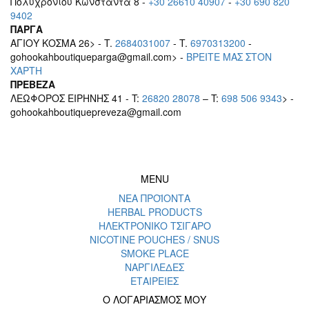
Πολυχρονίου Κωνσταντά 8 -
+30 26610 40907
-
+30 690 820
9402
ΠΑΡΓΑ
ΑΓΙΟΥ ΚΟΣΜΑ 26> - T.
2684031007
- T.
6970313200
-
gohookahboutiqueparga@gmail.com> -
BΡEITE MAΣ ΣΤΟΝ
ΧΑΡΤΗ
ΠΡΕΒΕΖΑ
ΛΕΩΦΟΡΟΣ ΕΙΡΗΝΗΣ 41 - T:
26820 28078
– T:
698 506 9343
> -
gohookahboutiquepreveza@gmail.com
MENU
ΝΕΑ ΠΡΟΪΟΝΤΑ
HERBAL PRODUCTS
ΗΛΕΚΤΡΟΝΙΚΟ ΤΣΙΓΑΡΟ
NICOTINE POUCHES / SNUS
SMOKE PLACE
ΝΑΡΓΙΛΕΔΕΣ
ΕΤΑΙΡΕΙΕΣ
Ο ΛΟΓΑΡΙΑΣΜΟΣ ΜΟΥ