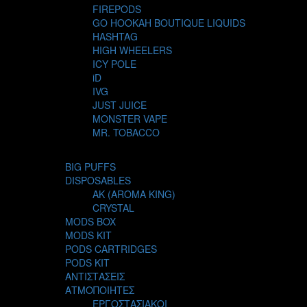
FIREPODS
GO HOOKAH BOUTIQUE LIQUIDS
HASHTAG
HIGH WHEELERS
ICY POLE
iD
IVG
JUST JUICE
MONSTER VAPE
MR. TOBACCO
MUR
NIGHT LIFE
BIG PUFFS
NUBO
DISPOSABLES
OMERTA LIQUIDS
AK (AROMA KING)
OPMH PROJECT
CRYSTAL
S-ELF JUICE
MODS BOX
SADBOY
MODS KIT
SCANDAL
PODS CARTRIDGES
SECRET FOREST
PODS KIT
STEAM CITY LIQUIDS
ΑΝΤΙΣΤΑΣΕΙΣ
STEAM TRAIN
ΑΤΜΟΠΟΙΗΤΕΣ
STEAMPUNK
ΕΡΓΟΣΤΑΣΙΑΚΟΙ