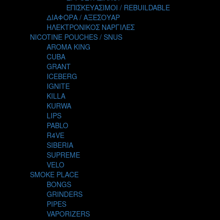
TALES
ΕΠΙΣΚΕΥΑΣΙΜΟΙ / REBUILDABLE
TATTOO
ΔΙΑΦΟΡΑ / ΑΞΕΣΟΥΑΡ
THE ALCHEMIST
ΗΛΕΚΤΡΟΝΙΚΟΣ ΝΑΡΓΙΛΕΣ
THE SMOKER'S CLUB
NICOTINE POUCHES / SNUS
TIKI MAHU
AROMA KING
TWIST
CUBA
VAPE NOVA
GRANT
VGOD
ICEBERG
WILD ZOO
IGNITE
YETI
KILLA
ZEUS JUICE
KURWA
LIPS
PABLO
R4VE
SIBERIA
SUPREME
VELO
SMOKE PLACE
BONGS
GRINDERS
PIPES
VAPORIZERS