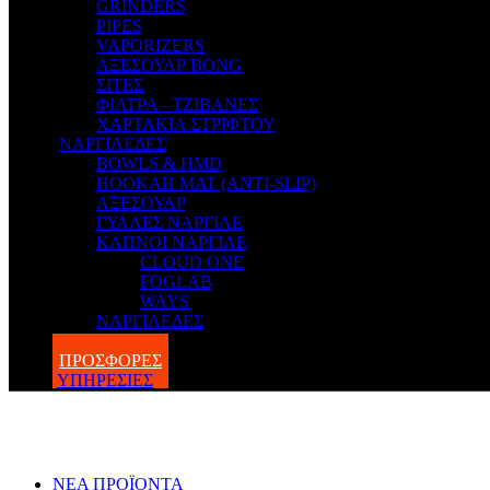
GRINDERS
PIPES
VAPORIZERS
ΑΞΕΣΟΥΑΡ BONG
ΣΙΤΕΣ
ΦΙΛΤΡΑ - ΤΖΙΒΑΝΕΣ
ΧΑΡΤΑΚΙΑ ΣΤΡΙΦΤΟΥ
ΝΑΡΓΙΛΕΔΕΣ
BOWLS & HMD
HOOKAH MAT (ANTI-SLIP)
ΑΞΕΣΟΥΑΡ
ΓΥΑΛΕΣ ΝΑΡΓΙΛΕ
ΚΑΠΝΟΙ ΝΑΡΓΙΛΕ
CLOUD ONE
FOGLAB
WAYS
ΝΑΡΓΙΛΕΔΕΣ
BLOG
ΠΡΟΣΦΟΡΕΣ
ΥΠΗΡΕΣΙΕΣ
ΝΕΑ ΠΡΟΪΟΝΤΑ