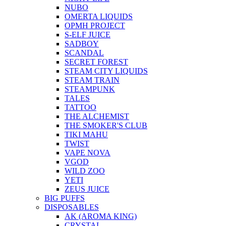
NUBO
OMERTA LIQUIDS
OPMH PROJECT
S-ELF JUICE
SADBOY
SCANDAL
SECRET FOREST
STEAM CITY LIQUIDS
STEAM TRAIN
STEAMPUNK
TALES
TATTOO
THE ALCHEMIST
THE SMOKER'S CLUB
TIKI MAHU
TWIST
VAPE NOVA
VGOD
WILD ZOO
YETI
ZEUS JUICE
BIG PUFFS
DISPOSABLES
AK (AROMA KING)
CRYSTAL