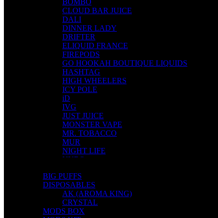
BOMBO
CLOUD BAR JUICE
DALI
DINNER LADY
DRIFTER
ELIQUID FRANCE
FIREPODS
GO HOOKAH BOUTIQUE LIQUIDS
HASHTAG
HIGH WHEELERS
ICY POLE
iD
IVG
JUST JUICE
MONSTER VAPE
MR. TOBACCO
MUR
NIGHT LIFE
NUBO
OMERTA LIQUIDS
BIG PUFFS
OPMH PROJECT
DISPOSABLES
S-ELF JUICE
AK (AROMA KING)
SADBOY
CRYSTAL
SCANDAL
MODS BOX
SECRET FOREST