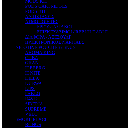
MODS KIT
STEAM CITY LIQUIDS
PODS CARTRIDGES
STEAM TRAIN
PODS KIT
STEAMPUNK
ΑΝΤΙΣΤΑΣΕΙΣ
TALES
ΑΤΜΟΠΟΙΗΤΕΣ
TATTOO
ΕΡΓΟΣΤΑΣΙΑΚΟΙ
THE ALCHEMIST
ΕΠΙΣΚΕΥΑΣΙΜΟΙ / REBUILDABLE
THE SMOKER'S CLUB
ΔΙΑΦΟΡΑ / ΑΞΕΣΟΥΑΡ
TIKI MAHU
ΗΛΕΚΤΡΟΝΙΚΟΣ ΝΑΡΓΙΛΕΣ
TWIST
NICOTINE POUCHES / SNUS
VAPE NOVA
AROMA KING
VGOD
CUBA
WILD ZOO
GRANT
YETI
ICEBERG
ZEUS JUICE
IGNITE
KILLA
KURWA
LIPS
PABLO
R4VE
SIBERIA
SUPREME
VELO
SMOKE PLACE
BONGS