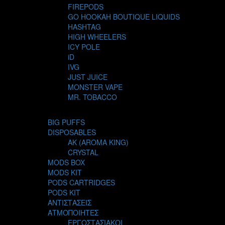
FIREPODS
GO HOOKAH BOUTIQUE LIQUIDS
HASHTAG
HIGH WHEELERS
ICY POLE
iD
IVG
JUST JUICE
MONSTER VAPE
MR. TOBACCO
MUR
NIGHT LIFE
BIG PUFFS
NUBO
DISPOSABLES
OMERTA LIQUIDS
AK (AROMA KING)
OPMH PROJECT
CRYSTAL
S-ELF JUICE
MODS BOX
SADBOY
MODS KIT
SCANDAL
PODS CARTRIDGES
SECRET FOREST
PODS KIT
STEAM CITY LIQUIDS
ΑΝΤΙΣΤΑΣΕΙΣ
STEAM TRAIN
ΑΤΜΟΠΟΙΗΤΕΣ
STEAMPUNK
ΕΡΓΟΣΤΑΣΙΑΚΟΙ