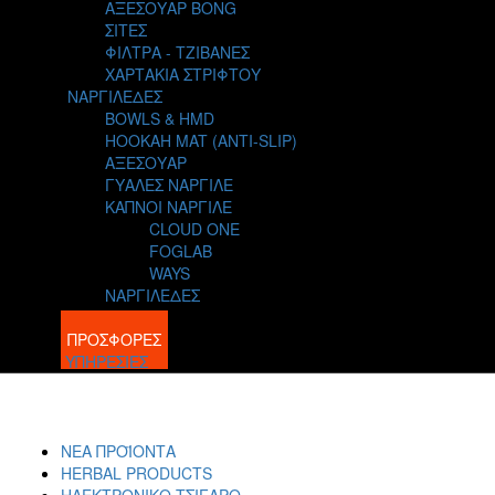
ΑΞΕΣΟΥΑΡ BONG
ΣΙΤΕΣ
ΦΙΛΤΡΑ - ΤΖΙΒΑΝΕΣ
ΧΑΡΤΑΚΙΑ ΣΤΡΙΦΤΟΥ
ΝΑΡΓΙΛΕΔΕΣ
BOWLS & HMD
HOOKAH MAT (ANTI-SLIP)
ΑΞΕΣΟΥΑΡ
ΓΥΑΛΕΣ ΝΑΡΓΙΛΕ
ΚΑΠΝΟΙ ΝΑΡΓΙΛΕ
CLOUD ONE
FOGLAB
WAYS
ΝΑΡΓΙΛΕΔΕΣ
BLOG
ΠΡΟΣΦΟΡΕΣ
ΥΠΗΡΕΣΙΕΣ
ΝΕΑ ΠΡΟΪΟΝΤΑ
HERBAL PRODUCTS
ΗΛΕΚΤΡΟΝΙΚΟ ΤΣΙΓΑΡΟ