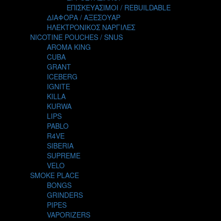
TALES
ΕΠΙΣΚΕΥΑΣΙΜΟΙ / REBUILDABLE
TATTOO
ΔΙΑΦΟΡΑ / ΑΞΕΣΟΥΑΡ
THE ALCHEMIST
ΗΛΕΚΤΡΟΝΙΚΟΣ ΝΑΡΓΙΛΕΣ
THE SMOKER'S CLUB
NICOTINE POUCHES / SNUS
TIKI MAHU
AROMA KING
TWIST
CUBA
VAPE NOVA
GRANT
VGOD
ICEBERG
WILD ZOO
IGNITE
YETI
KILLA
ZEUS JUICE
KURWA
LIPS
PABLO
R4VE
SIBERIA
SUPREME
VELO
SMOKE PLACE
BONGS
GRINDERS
PIPES
VAPORIZERS