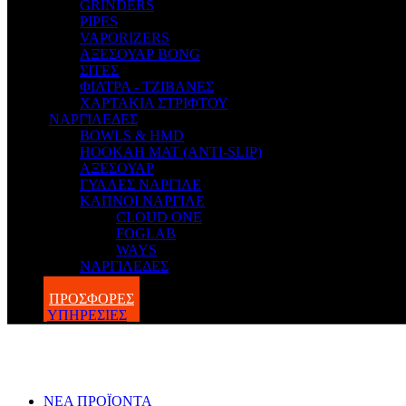
GRINDERS
PIPES
VAPORIZERS
ΑΞΕΣΟΥΑΡ BONG
ΣΙΤΕΣ
ΦΙΛΤΡΑ - ΤΖΙΒΑΝΕΣ
ΧΑΡΤΑΚΙΑ ΣΤΡΙΦΤΟΥ
ΝΑΡΓΙΛΕΔΕΣ
BOWLS & HMD
HOOKAH MAT (ANTI-SLIP)
ΑΞΕΣΟΥΑΡ
ΓΥΑΛΕΣ ΝΑΡΓΙΛΕ
ΚΑΠΝΟΙ ΝΑΡΓΙΛΕ
CLOUD ONE
FOGLAB
WAYS
ΝΑΡΓΙΛΕΔΕΣ
BLOG
ΠΡΟΣΦΟΡΕΣ
ΥΠΗΡΕΣΙΕΣ
ΝΕΑ ΠΡΟΪΟΝΤΑ