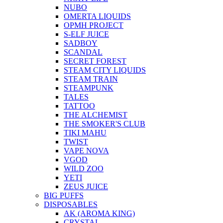
NUBO
OMERTA LIQUIDS
OPMH PROJECT
S-ELF JUICE
SADBOY
SCANDAL
SECRET FOREST
STEAM CITY LIQUIDS
STEAM TRAIN
STEAMPUNK
TALES
TATTOO
THE ALCHEMIST
THE SMOKER'S CLUB
TIKI MAHU
TWIST
VAPE NOVA
VGOD
WILD ZOO
YETI
ZEUS JUICE
BIG PUFFS
DISPOSABLES
AK (AROMA KING)
CRYSTAL