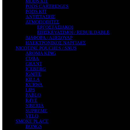
MODS KIT
STEAM CITY LIQUIDS
PODS CARTRIDGES
STEAM TRAIN
PODS KIT
STEAMPUNK
ΑΝΤΙΣΤΑΣΕΙΣ
TALES
ΑΤΜΟΠΟΙΗΤΕΣ
TATTOO
ΕΡΓΟΣΤΑΣΙΑΚΟΙ
THE ALCHEMIST
ΕΠΙΣΚΕΥΑΣΙΜΟΙ / REBUILDABLE
THE SMOKER'S CLUB
ΔΙΑΦΟΡΑ / ΑΞΕΣΟΥΑΡ
TIKI MAHU
ΗΛΕΚΤΡΟΝΙΚΟΣ ΝΑΡΓΙΛΕΣ
TWIST
NICOTINE POUCHES / SNUS
VAPE NOVA
AROMA KING
VGOD
CUBA
WILD ZOO
GRANT
YETI
ICEBERG
ZEUS JUICE
IGNITE
KILLA
KURWA
LIPS
PABLO
R4VE
SIBERIA
SUPREME
VELO
SMOKE PLACE
BONGS