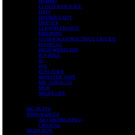
BOMBO
CLOUD BAR JUICE
DALI
DINNER LADY
DRIFTER
ELIQUID FRANCE
FIREPODS
GO HOOKAH BOUTIQUE LIQUIDS
HASHTAG
HIGH WHEELERS
ICY POLE
iD
IVG
JUST JUICE
MONSTER VAPE
MR. TOBACCO
MUR
NIGHT LIFE
NUBO
OMERTA LIQUIDS
BIG PUFFS
OPMH PROJECT
DISPOSABLES
S-ELF JUICE
AK (AROMA KING)
SADBOY
CRYSTAL
SCANDAL
MODS BOX
SECRET FOREST