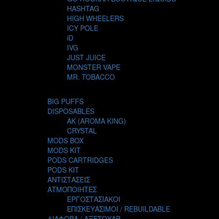
HASHTAG
HIGH WHEELERS
ICY POLE
iD
IVG
JUST JUICE
MONSTER VAPE
MR. TOBACCO
MUR
NIGHT LIFE
BIG PUFFS
NUBO
DISPOSABLES
OMERTA LIQUIDS
AK (AROMA KING)
OPMH PROJECT
CRYSTAL
S-ELF JUICE
MODS BOX
SADBOY
MODS KIT
SCANDAL
PODS CARTRIDGES
SECRET FOREST
PODS KIT
STEAM CITY LIQUIDS
ΑΝΤΙΣΤΑΣΕΙΣ
STEAM TRAIN
ΑΤΜΟΠΟΙΗΤΕΣ
STEAMPUNK
ΕΡΓΟΣΤΑΣΙΑΚΟΙ
TALES
ΕΠΙΣΚΕΥΑΣΙΜΟΙ / REBUILDABLE
TATTOO
ΔΙΑΦΟΡΑ / ΑΞΕΣΟΥΑΡ