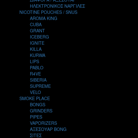
THE ALCHEMIST
ΗΛΕΚΤΡΟΝΙΚΟΣ ΝΑΡΓΙΛΕΣ
THE SMOKER'S CLUB
NICOTINE POUCHES / SNUS
TIKI MAHU
AROMA KING
TWIST
CUBA
VAPE NOVA
GRANT
VGOD
ICEBERG
WILD ZOO
IGNITE
YETI
KILLA
ZEUS JUICE
KURWA
LIPS
PABLO
R4VE
SIBERIA
SUPREME
VELO
SMOKE PLACE
BONGS
GRINDERS
PIPES
VAPORIZERS
ΑΞΕΣΟΥΑΡ BONG
ΣΙΤΕΣ