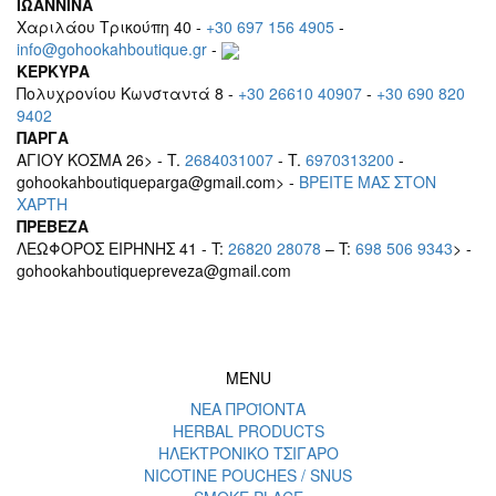
ΙΩΑΝΝΙΝΑ
Χαριλάου Τρικούπη 40 -
+30 697 156 4905
-
info@gohookahboutique.gr
-
ΚΕΡΚΥΡΑ
Πολυχρονίου Κωνσταντά 8 -
+30 26610 40907
-
+30 690 820
9402
ΠΑΡΓΑ
ΑΓΙΟΥ ΚΟΣΜΑ 26> - T.
2684031007
- T.
6970313200
-
gohookahboutiqueparga@gmail.com> -
BΡEITE MAΣ ΣΤΟΝ
ΧΑΡΤΗ
ΠΡΕΒΕΖΑ
ΛΕΩΦΟΡΟΣ ΕΙΡΗΝΗΣ 41 - T:
26820 28078
– T:
698 506 9343
> -
gohookahboutiquepreveza@gmail.com
MENU
ΝΕΑ ΠΡΟΪΟΝΤΑ
HERBAL PRODUCTS
ΗΛΕΚΤΡΟΝΙΚΟ ΤΣΙΓΑΡΟ
NICOTINE POUCHES / SNUS