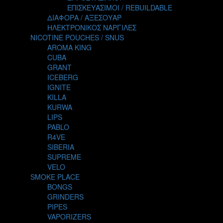
TALES
ΕΠΙΣΚΕΥΑΣΙΜΟΙ / REBUILDABLE
TATTOO
ΔΙΑΦΟΡΑ / ΑΞΕΣΟΥΑΡ
THE ALCHEMIST
ΗΛΕΚΤΡΟΝΙΚΟΣ ΝΑΡΓΙΛΕΣ
THE SMOKER'S CLUB
NICOTINE POUCHES / SNUS
TIKI MAHU
AROMA KING
TWIST
CUBA
VAPE NOVA
GRANT
VGOD
ICEBERG
WILD ZOO
IGNITE
YETI
KILLA
ZEUS JUICE
KURWA
LIPS
PABLO
R4VE
SIBERIA
SUPREME
VELO
SMOKE PLACE
BONGS
GRINDERS
PIPES
VAPORIZERS