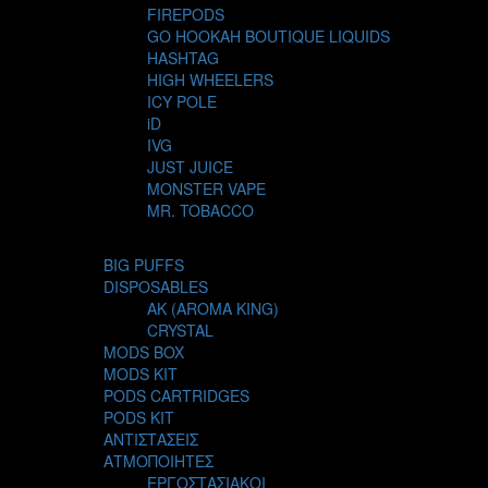
FIREPODS
GO HOOKAH BOUTIQUE LIQUIDS
HASHTAG
HIGH WHEELERS
ICY POLE
iD
IVG
JUST JUICE
MONSTER VAPE
MR. TOBACCO
MUR
NIGHT LIFE
BIG PUFFS
NUBO
DISPOSABLES
OMERTA LIQUIDS
AK (AROMA KING)
OPMH PROJECT
CRYSTAL
S-ELF JUICE
MODS BOX
SADBOY
MODS KIT
SCANDAL
PODS CARTRIDGES
SECRET FOREST
PODS KIT
STEAM CITY LIQUIDS
ΑΝΤΙΣΤΑΣΕΙΣ
STEAM TRAIN
ΑΤΜΟΠΟΙΗΤΕΣ
STEAMPUNK
ΕΡΓΟΣΤΑΣΙΑΚΟΙ