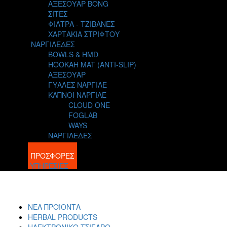
ΑΞΕΣΟΥΑΡ BONG
ΣΙΤΕΣ
ΦΙΛΤΡΑ - ΤΖΙΒΑΝΕΣ
ΧΑΡΤΑΚΙΑ ΣΤΡΙΦΤΟΥ
ΝΑΡΓΙΛΕΔΕΣ
BOWLS & HMD
HOOKAH MAT (ANTI-SLIP)
ΑΞΕΣΟΥΑΡ
ΓΥΑΛΕΣ ΝΑΡΓΙΛΕ
ΚΑΠΝΟΙ ΝΑΡΓΙΛΕ
CLOUD ONE
FOGLAB
WAYS
ΝΑΡΓΙΛΕΔΕΣ
BLOG
ΠΡΟΣΦΟΡΕΣ
ΥΠΗΡΕΣΙΕΣ
ΝΕΑ ΠΡΟΪΟΝΤΑ
HERBAL PRODUCTS
ΗΛΕΚΤΡΟΝΙΚΟ ΤΣΙΓΑΡΟ