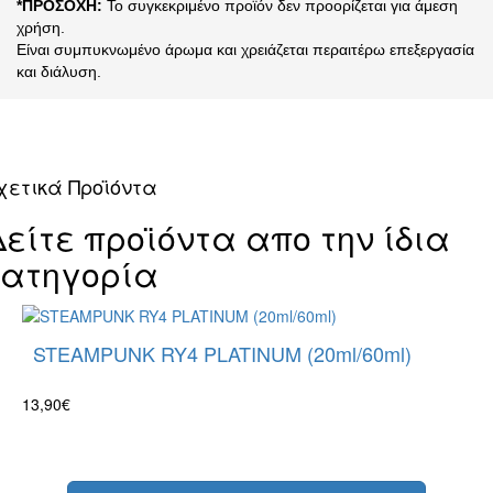
*ΠΡΟΣΟΧΗ:
Το συγκεκριμένο προϊόν δεν προορίζεται για άμεση
χρήση.
Είναι συμπυκνωμένο άρωμα και χρειάζεται περαιτέρω επεξεργασία
και διάλυση.
χετικά Προϊόντα
Δείτε προϊόντα απο την ίδια
κατηγορία
STEAMPUNK RY4 PLATINUM (20ml/60ml)
13,90€