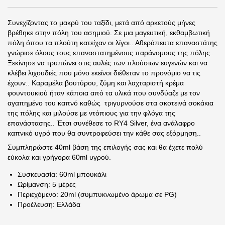
Συνεχίζοντας το μακρύ του ταξίδι, μετά από αρκετούς μήνες
βρέθηκε στην πόλη του ασημιού. Σε μια μαγευτική, εκθαμβωτική
πόλη όπου τα πλούτη κατείχαν οι λίγοι.. Αθεράπευτα επαναστάτης
γνώρισε όλους τους επαναστατημένους παράνομους της πόλης..
Ξεκίνησε να τρυπώνει στις αυλές των πλούσιων ευγενών και να
κλέβει λιχουδιές που μόνο εκείνοι διέθεταν το προνόμιο να τις
έχουν.. Καραμέλα βουτύρου, ζύμη και λαχταριστή κρέμα
φουντουκιού ήταν κάποια από τα υλικά που συνδύαζε με τον
αγαπημένο του καπνό καθώς
τριγυρνούσε στα σκοτεινά σοκάκια
της πόλης και μιλούσε με ντόπιους για την φλόγα της
επανάστασης.. Έτσι συνέθεσε το
RY
4
Silver
, ένα
ανάλαφρο
καπνικό
υγρό που θα συντροφεύσει την κάθε σας εξόρμηση..
Συμπληρώστε 40ml βάση της επιλογής σας και θα έχετε πολύ
εύκολα και γρήγορα 60ml υγρού.
Συσκευασία: 60ml μπουκάλι
Ωρίμανση: 5 μέρες
Περιεχόμενο: 20ml (συμπυκνωμένο άρωμα σε PG)
Προέλευση: Ελλάδα