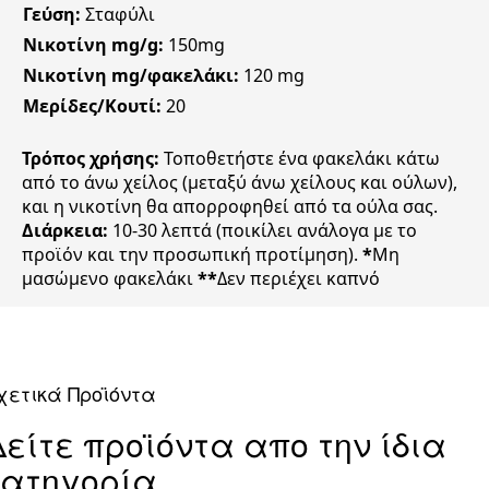
Γεύση:
Σταφύλι
Νικοτίνη mg/g:
150mg
Νικοτίνη mg/φακελάκι:
120 mg
Μερίδες/Κουτί:
20
Τρόπος χρήσης:
Τοποθετήστε ένα φακελάκι κάτω
από το άνω χείλος (μεταξύ άνω χείλους και ούλων),
και η νικοτίνη θα απορροφηθεί από τα ούλα σας.
Διάρκεια:
10-30 λεπτά (ποικίλει ανάλογα με το
προϊόν και την προσωπική προτίμηση).
*
Μη
μασώμενο φακελάκι
**
Δεν περιέχει καπνό
χετικά Προϊόντα
Δείτε προϊόντα απο την ίδια
κατηγορία