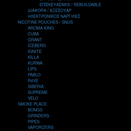
TALES
ΕΠΙΣΚΕΥΑΣΙΜΟΙ / REBUILDABLE
TATTOO
ΔΙΑΦΟΡΑ / ΑΞΕΣΟΥΑΡ
THE ALCHEMIST
ΗΛΕΚΤΡΟΝΙΚΟΣ ΝΑΡΓΙΛΕΣ
THE SMOKER'S CLUB
NICOTINE POUCHES / SNUS
TIKI MAHU
AROMA KING
TWIST
CUBA
VAPE NOVA
GRANT
VGOD
ICEBERG
WILD ZOO
IGNITE
YETI
KILLA
ZEUS JUICE
KURWA
LIPS
PABLO
R4VE
SIBERIA
SUPREME
VELO
SMOKE PLACE
BONGS
GRINDERS
PIPES
VAPORIZERS