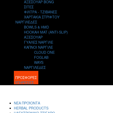
ΑΞΕΣΟΥΑΡ BONG
ΣΙΤΕΣ
ΦΙΛΤΡΑ - ΤΖΙΒΑΝΕΣ
ΧΑΡΤΑΚΙΑ ΣΤΡΙΦΤΟΥ
ΝΑΡΓΙΛΕΔΕΣ
BOWLS & HMD
HOOKAH MAT (ANTI-SLIP)
ΑΞΕΣΟΥΑΡ
ΓΥΑΛΕΣ ΝΑΡΓΙΛΕ
ΚΑΠΝΟΙ ΝΑΡΓΙΛΕ
CLOUD ONE
FOGLAB
WAYS
ΝΑΡΓΙΛΕΔΕΣ
BLOG
ΠΡΟΣΦΟΡΕΣ
ΥΠΗΡΕΣΙΕΣ
ΝΕΑ ΠΡΟΪΟΝΤΑ
HERBAL PRODUCTS
ΗΛΕΚΤΡΟΝΙΚΟ ΤΣΙΓΑΡΟ