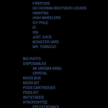
FIREPODS
GO HOOKAH BOUTIQUE LIQUIDS
HASHTAG
HIGH WHEELERS
ICY POLE
iD
IVG
JUST JUICE
MONSTER VAPE
MR. TOBACCO
MUR
NIGHT LIFE
BIG PUFFS
NUBO
DISPOSABLES
OMERTA LIQUIDS
AK (AROMA KING)
OPMH PROJECT
CRYSTAL
S-ELF JUICE
MODS BOX
SADBOY
MODS KIT
SCANDAL
PODS CARTRIDGES
SECRET FOREST
PODS KIT
STEAM CITY LIQUIDS
ΑΝΤΙΣΤΑΣΕΙΣ
STEAM TRAIN
ΑΤΜΟΠΟΙΗΤΕΣ
STEAMPUNK
ΕΡΓΟΣΤΑΣΙΑΚΟΙ