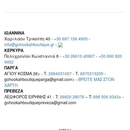
ΙΩΑΝΝΙΝΑ
Χαριλάου Τρικούπη 40 -
+30 697 156 4905
-
info@gohookahboutique.gr
-
ΚΕΡΚΥΡΑ
Πολυχρονίου Κωνσταντά 8 -
+30 26610 40907
-
+30 690 820
9402
ΠΑΡΓΑ
ΑΓΙΟΥ ΚΟΣΜΑ 26> - T.
2684031007
- T.
6970313200
-
gohookahboutiqueparga@gmail.com> -
BΡEITE MAΣ ΣΤΟΝ
ΧΑΡΤΗ
ΠΡΕΒΕΖΑ
ΛΕΩΦΟΡΟΣ ΕΙΡΗΝΗΣ 41 - T:
26820 28078
– T:
698 506 9343
> -
gohookahboutiquepreveza@gmail.com