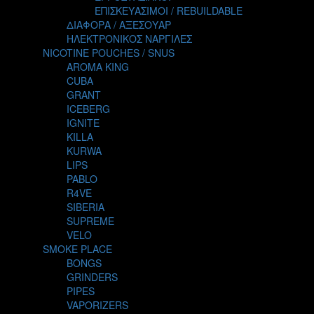
TALES
ΕΠΙΣΚΕΥΑΣΙΜΟΙ / REBUILDABLE
TATTOO
ΔΙΑΦΟΡΑ / ΑΞΕΣΟΥΑΡ
THE ALCHEMIST
ΗΛΕΚΤΡΟΝΙΚΟΣ ΝΑΡΓΙΛΕΣ
THE SMOKER'S CLUB
NICOTINE POUCHES / SNUS
TIKI MAHU
AROMA KING
TWIST
CUBA
VAPE NOVA
GRANT
VGOD
ICEBERG
WILD ZOO
IGNITE
YETI
KILLA
ZEUS JUICE
KURWA
LIPS
PABLO
R4VE
SIBERIA
SUPREME
VELO
SMOKE PLACE
BONGS
GRINDERS
PIPES
VAPORIZERS