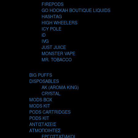
FIREPODS
GO HOOKAH BOUTIQUE LIQUIDS
HASHTAG
HIGH WHEELERS
ICY POLE
iD
IVG
JUST JUICE
MONSTER VAPE
MR. TOBACCO
MUR
NIGHT LIFE
BIG PUFFS
NUBO
DISPOSABLES
OMERTA LIQUIDS
AK (AROMA KING)
OPMH PROJECT
CRYSTAL
S-ELF JUICE
MODS BOX
SADBOY
MODS KIT
SCANDAL
PODS CARTRIDGES
SECRET FOREST
PODS KIT
STEAM CITY LIQUIDS
ΑΝΤΙΣΤΑΣΕΙΣ
STEAM TRAIN
ΑΤΜΟΠΟΙΗΤΕΣ
STEAMPUNK
ΕΡΓΟΣΤΑΣΙΑΚΟΙ