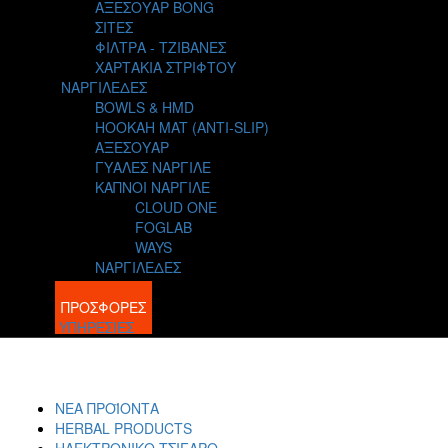
ΑΞΕΣΟΥΑΡ BONG
ΣΙΤΕΣ
ΦΙΛΤΡΑ - ΤΖΙΒΑΝΕΣ
ΧΑΡΤΑΚΙΑ ΣΤΡΙΦΤΟΥ
ΝΑΡΓΙΛΕΔΕΣ
BOWLS & HMD
HOOKAH MAT (ANTI-SLIP)
ΑΞΕΣΟΥΑΡ
ΓΥΑΛΕΣ ΝΑΡΓΙΛΕ
ΚΑΠΝΟΙ ΝΑΡΓΙΛΕ
CLOUD ONE
FOGLAB
WAYS
ΝΑΡΓΙΛΕΔΕΣ
BLOG
ΠΡΟΣΦΟΡΕΣ
ΥΠΗΡΕΣΙΕΣ
ΝΕΑ ΠΡΟΪΟΝΤΑ
HERBAL PRODUCTS
ΗΛΕΚΤΡΟΝΙΚΟ ΤΣΙΓΑΡΟ