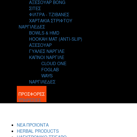
ΑΞΕΣΟΥΑΡ BONG
ΣΙΤΕΣ
ΦΙΛΤΡΑ - ΤΖΙΒΑΝΕΣ
ΧΑΡΤΑΚΙΑ ΣΤΡΙΦΤΟΥ
ΝΑΡΓΙΛΕΔΕΣ
BOWLS & HMD
HOOKAH MAT (ANTI-SLIP)
ΑΞΕΣΟΥΑΡ
ΓΥΑΛΕΣ ΝΑΡΓΙΛΕ
ΚΑΠΝΟΙ ΝΑΡΓΙΛΕ
CLOUD ONE
FOGLAB
WAYS
ΝΑΡΓΙΛΕΔΕΣ
BLOG
ΠΡΟΣΦΟΡΕΣ
ΥΠΗΡΕΣΙΕΣ
ΝΕΑ ΠΡΟΪΟΝΤΑ
HERBAL PRODUCTS
ΗΛΕΚΤΡΟΝΙΚΟ ΤΣΙΓΑΡΟ