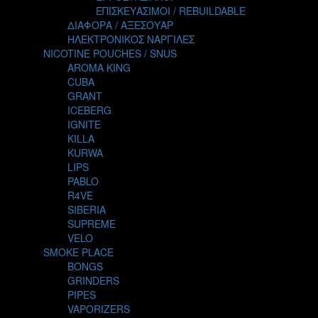
TALES
ΕΠΙΣΚΕΥΑΣΙΜΟΙ / REBUILDABLE
TATTOO
ΔΙΑΦΟΡΑ / ΑΞΕΣΟΥΑΡ
THE ALCHEMIST
ΗΛΕΚΤΡΟΝΙΚΟΣ ΝΑΡΓΙΛΕΣ
THE SMOKER'S CLUB
NICOTINE POUCHES / SNUS
TIKI MAHU
AROMA KING
TWIST
CUBA
VAPE NOVA
GRANT
VGOD
ICEBERG
WILD ZOO
IGNITE
YETI
KILLA
ZEUS JUICE
KURWA
LIPS
PABLO
R4VE
SIBERIA
SUPREME
VELO
SMOKE PLACE
BONGS
GRINDERS
PIPES
VAPORIZERS