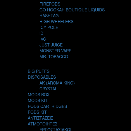
FIREPODS
GO HOOKAH BOUTIQUE LIQUIDS
HASHTAG
HIGH WHEELERS
ICY POLE
iD
IVG
JUST JUICE
MONSTER VAPE
MR. TOBACCO
MUR
NIGHT LIFE
BIG PUFFS
NUBO
DISPOSABLES
OMERTA LIQUIDS
AK (AROMA KING)
OPMH PROJECT
CRYSTAL
S-ELF JUICE
MODS BOX
SADBOY
MODS KIT
SCANDAL
PODS CARTRIDGES
SECRET FOREST
PODS KIT
STEAM CITY LIQUIDS
ΑΝΤΙΣΤΑΣΕΙΣ
STEAM TRAIN
ΑΤΜΟΠΟΙΗΤΕΣ
STEAMPUNK
ΕΡΓΟΣΤΑΣΙΑΚΟΙ