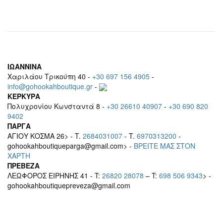
ΙΩΑΝΝΙΝΑ
Χαριλάου Τρικούπη 40 -
+30 697 156 4905
-
info@gohookahboutique.gr
-
ΚΕΡΚΥΡΑ
Πολυχρονίου Κωνσταντά 8 -
+30 26610 40907
-
+30 690 820
9402
ΠΑΡΓΑ
ΑΓΙΟΥ ΚΟΣΜΑ 26> - T.
2684031007
- T.
6970313200
-
gohookahboutiqueparga@gmail.com> -
BΡEITE MAΣ ΣΤΟΝ
ΧΑΡΤΗ
ΠΡΕΒΕΖΑ
ΛΕΩΦΟΡΟΣ ΕΙΡΗΝΗΣ 41 - T:
26820 28078
– T:
698 506 9343
> -
gohookahboutiquepreveza@gmail.com