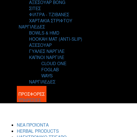
ΑΞΕΣΟΥΑΡ BONG
ΣΙΤΕΣ
ΦΙΛΤΡΑ - ΤΖΙΒΑΝΕΣ
ΧΑΡΤΑΚΙΑ ΣΤΡΙΦΤΟΥ
ΝΑΡΓΙΛΕΔΕΣ
BOWLS & HMD
HOOKAH MAT (ANTI-SLIP)
ΑΞΕΣΟΥΑΡ
ΓΥΑΛΕΣ ΝΑΡΓΙΛΕ
ΚΑΠΝΟΙ ΝΑΡΓΙΛΕ
CLOUD ONE
FOGLAB
WAYS
ΝΑΡΓΙΛΕΔΕΣ
BLOG
ΠΡΟΣΦΟΡΕΣ
ΥΠΗΡΕΣΙΕΣ
ΝΕΑ ΠΡΟΪΟΝΤΑ
HERBAL PRODUCTS
ΗΛΕΚΤΡΟΝΙΚΟ ΤΣΙΓΑΡΟ