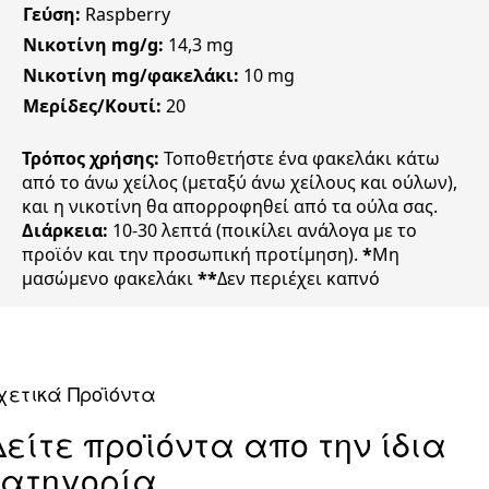
Γεύση:
Raspberry
Νικοτίνη mg/g:
14,3 mg
Νικοτίνη mg/φακελάκι:
10 mg
Μερίδες/Κουτί:
20
Τρόπος χρήσης:
Τοποθετήστε ένα φακελάκι κάτω
από το άνω χείλος (μεταξύ άνω χείλους και ούλων),
και η νικοτίνη θα απορροφηθεί από τα ούλα σας.
Διάρκεια:
10-30 λεπτά (ποικίλει ανάλογα με το
προϊόν και την προσωπική προτίμηση).
*
Μη
μασώμενο φακελάκι
**
Δεν περιέχει καπνό
χετικά Προϊόντα
Δείτε προϊόντα απο την ίδια
κατηγορία