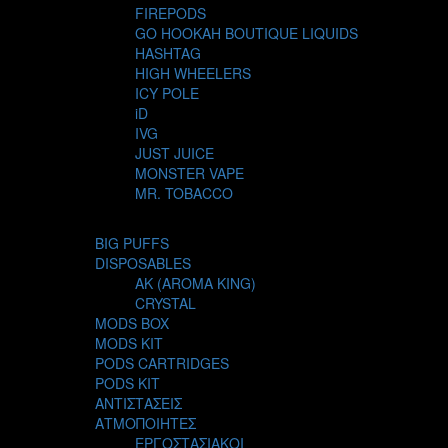
FIREPODS
GO HOOKAH BOUTIQUE LIQUIDS
HASHTAG
HIGH WHEELERS
ICY POLE
iD
IVG
JUST JUICE
MONSTER VAPE
MR. TOBACCO
MUR
NIGHT LIFE
BIG PUFFS
NUBO
DISPOSABLES
OMERTA LIQUIDS
AK (AROMA KING)
OPMH PROJECT
CRYSTAL
S-ELF JUICE
MODS BOX
SADBOY
MODS KIT
SCANDAL
PODS CARTRIDGES
SECRET FOREST
PODS KIT
STEAM CITY LIQUIDS
ΑΝΤΙΣΤΑΣΕΙΣ
STEAM TRAIN
ΑΤΜΟΠΟΙΗΤΕΣ
STEAMPUNK
ΕΡΓΟΣΤΑΣΙΑΚΟΙ