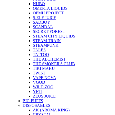
NUBO
OMERTA LIQUIDS
OPMH PROJECT
S-ELF JUICE
SADBOY
SCANDAL
SECRET FOREST
STEAM CITY LIQUIDS
STEAM TRAIN
STEAMPUNK
TALES
TATTOO
THE ALCHEMIST
THE SMOKER'S CLUB
TIKI MAHU
TWIST
VAPE NOVA
VGOD
WILD ZOO
YETI
ZEUS JUICE
BIG PUFFS
DISPOSABLES
AK (AROMA KING)
CRYSTAL