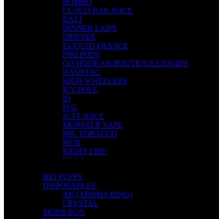
BOMBO
CLOUD BAR JUICE
DALI
DINNER LADY
DRIFTER
ELIQUID FRANCE
FIREPODS
GO HOOKAH BOUTIQUE LIQUIDS
HASHTAG
HIGH WHEELERS
ICY POLE
iD
IVG
JUST JUICE
MONSTER VAPE
MR. TOBACCO
MUR
NIGHT LIFE
NUBO
OMERTA LIQUIDS
BIG PUFFS
OPMH PROJECT
DISPOSABLES
S-ELF JUICE
AK (AROMA KING)
SADBOY
CRYSTAL
SCANDAL
MODS BOX
SECRET FOREST