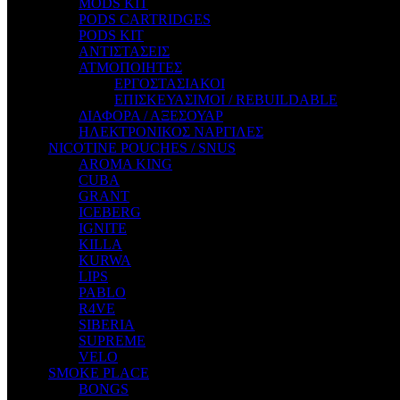
MODS KIT
STEAM CITY LIQUIDS
PODS CARTRIDGES
STEAM TRAIN
PODS KIT
STEAMPUNK
ΑΝΤΙΣΤΑΣΕΙΣ
TALES
ΑΤΜΟΠΟΙΗΤΕΣ
TATTOO
ΕΡΓΟΣΤΑΣΙΑΚΟΙ
THE ALCHEMIST
ΕΠΙΣΚΕΥΑΣΙΜΟΙ / REBUILDABLE
THE SMOKER'S CLUB
ΔΙΑΦΟΡΑ / ΑΞΕΣΟΥΑΡ
TIKI MAHU
ΗΛΕΚΤΡΟΝΙΚΟΣ ΝΑΡΓΙΛΕΣ
TWIST
NICOTINE POUCHES / SNUS
VAPE NOVA
AROMA KING
VGOD
CUBA
WILD ZOO
GRANT
YETI
ICEBERG
ZEUS JUICE
IGNITE
KILLA
KURWA
LIPS
PABLO
R4VE
SIBERIA
SUPREME
VELO
SMOKE PLACE
BONGS