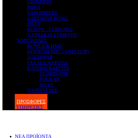
GRINDERS
PIPES
VAPORIZERS
ΑΞΕΣΟΥΑΡ BONG
ΣΙΤΕΣ
ΦΙΛΤΡΑ - ΤΖΙΒΑΝΕΣ
ΧΑΡΤΑΚΙΑ ΣΤΡΙΦΤΟΥ
ΝΑΡΓΙΛΕΔΕΣ
BOWLS & HMD
HOOKAH MAT (ANTI-SLIP)
ΑΞΕΣΟΥΑΡ
ΓΥΑΛΕΣ ΝΑΡΓΙΛΕ
ΚΑΠΝΟΙ ΝΑΡΓΙΛΕ
CLOUD ONE
FOGLAB
WAYS
ΝΑΡΓΙΛΕΔΕΣ
BLOG
ΠΡΟΣΦΟΡΕΣ
ΥΠΗΡΕΣΙΕΣ
ΝΕΑ ΠΡΟΪΟΝΤΑ