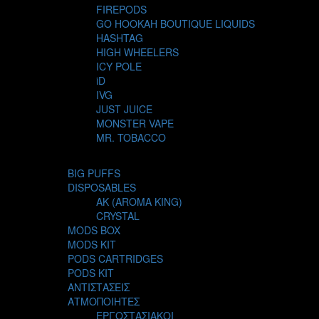
FIREPODS
GO HOOKAH BOUTIQUE LIQUIDS
HASHTAG
HIGH WHEELERS
ICY POLE
iD
IVG
JUST JUICE
MONSTER VAPE
MR. TOBACCO
MUR
NIGHT LIFE
BIG PUFFS
NUBO
DISPOSABLES
OMERTA LIQUIDS
AK (AROMA KING)
OPMH PROJECT
CRYSTAL
S-ELF JUICE
MODS BOX
SADBOY
MODS KIT
SCANDAL
PODS CARTRIDGES
SECRET FOREST
PODS KIT
STEAM CITY LIQUIDS
ΑΝΤΙΣΤΑΣΕΙΣ
STEAM TRAIN
ΑΤΜΟΠΟΙΗΤΕΣ
STEAMPUNK
ΕΡΓΟΣΤΑΣΙΑΚΟΙ