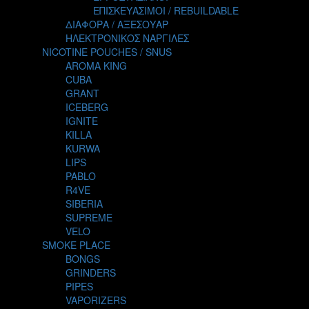
TALES
ΕΠΙΣΚΕΥΑΣΙΜΟΙ / REBUILDABLE
TATTOO
ΔΙΑΦΟΡΑ / ΑΞΕΣΟΥΑΡ
THE ALCHEMIST
ΗΛΕΚΤΡΟΝΙΚΟΣ ΝΑΡΓΙΛΕΣ
THE SMOKER'S CLUB
NICOTINE POUCHES / SNUS
TIKI MAHU
AROMA KING
TWIST
CUBA
VAPE NOVA
GRANT
VGOD
ICEBERG
WILD ZOO
IGNITE
YETI
KILLA
ZEUS JUICE
KURWA
LIPS
PABLO
R4VE
SIBERIA
SUPREME
VELO
SMOKE PLACE
BONGS
GRINDERS
PIPES
VAPORIZERS