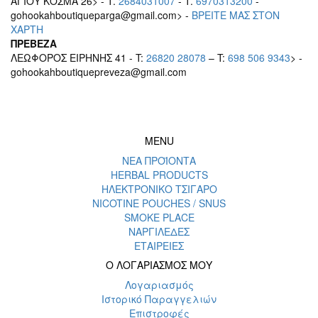
ΑΓΙΟΥ ΚΟΣΜΑ 26> - T.
2684031007
- T.
6970313200
-
gohookahboutiqueparga@gmail.com> -
BΡEITE MAΣ ΣΤΟΝ
ΧΑΡΤΗ
ΠΡΕΒΕΖΑ
ΛΕΩΦΟΡΟΣ ΕΙΡΗΝΗΣ 41 - T:
26820 28078
– T:
698 506 9343
> -
gohookahboutiquepreveza@gmail.com
MENU
ΝΕΑ ΠΡΟΪΟΝΤΑ
HERBAL PRODUCTS
ΗΛΕΚΤΡΟΝΙΚΟ ΤΣΙΓΑΡΟ
NICOTINE POUCHES / SNUS
SMOKE PLACE
ΝΑΡΓΙΛΕΔΕΣ
ΕΤΑΙΡΕΙΕΣ
Ο ΛΟΓΑΡΙΑΣΜΟΣ ΜΟΥ
Λογαριασμός
Ιστορικό Παραγγελιών
Επιστροφές