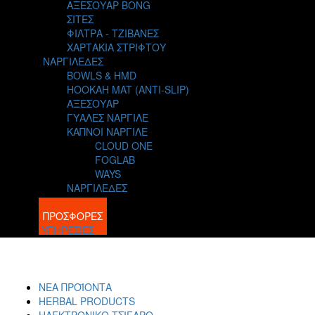
ΑΞΕΣΟΥΑΡ BONG
ΣΙΤΕΣ
ΦΙΛΤΡΑ - ΤΖΙΒΑΝΕΣ
ΧΑΡΤΑΚΙΑ ΣΤΡΙΦΤΟΥ
ΝΑΡΓΙΛΕΔΕΣ
BOWLS & HMD
HOOKAH MAT (ANTI-SLIP)
ΑΞΕΣΟΥΑΡ
ΓΥΑΛΕΣ ΝΑΡΓΙΛΕ
ΚΑΠΝΟΙ ΝΑΡΓΙΛΕ
CLOUD ONE
FOGLAB
WAYS
ΝΑΡΓΙΛΕΔΕΣ
BLOG
ΠΡΟΣΦΟΡΕΣ
ΥΠΗΡΕΣΙΕΣ
ΝΕΑ ΠΡΟΪΟΝΤΑ
HERBAL PRODUCTS
ΗΛΕΚΤΡΟΝΙΚΟ ΤΣΙΓΑΡΟ