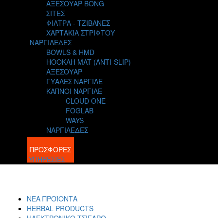
ΑΞΕΣΟΥΑΡ BONG
ΣΙΤΕΣ
ΦΙΛΤΡΑ - ΤΖΙΒΑΝΕΣ
ΧΑΡΤΑΚΙΑ ΣΤΡΙΦΤΟΥ
ΝΑΡΓΙΛΕΔΕΣ
BOWLS & HMD
HOOKAH MAT (ANTI-SLIP)
ΑΞΕΣΟΥΑΡ
ΓΥΑΛΕΣ ΝΑΡΓΙΛΕ
ΚΑΠΝΟΙ ΝΑΡΓΙΛΕ
CLOUD ONE
FOGLAB
WAYS
ΝΑΡΓΙΛΕΔΕΣ
BLOG
ΠΡΟΣΦΟΡΕΣ
ΥΠΗΡΕΣΙΕΣ
ΝΕΑ ΠΡΟΪΟΝΤΑ
HERBAL PRODUCTS
ΗΛΕΚΤΡΟΝΙΚΟ ΤΣΙΓΑΡΟ