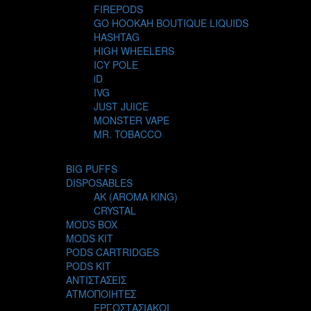
FIREPODS
GO HOOKAH BOUTIQUE LIQUIDS
HASHTAG
HIGH WHEELERS
ICY POLE
iD
IVG
JUST JUICE
MONSTER VAPE
MR. TOBACCO
MUR
NIGHT LIFE
BIG PUFFS
NUBO
DISPOSABLES
OMERTA LIQUIDS
AK (AROMA KING)
OPMH PROJECT
CRYSTAL
S-ELF JUICE
MODS BOX
SADBOY
MODS KIT
SCANDAL
PODS CARTRIDGES
SECRET FOREST
PODS KIT
STEAM CITY LIQUIDS
ΑΝΤΙΣΤΑΣΕΙΣ
STEAM TRAIN
ΑΤΜΟΠΟΙΗΤΕΣ
STEAMPUNK
ΕΡΓΟΣΤΑΣΙΑΚΟΙ