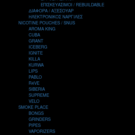
TALES
ΕΠΙΣΚΕΥΑΣΙΜΟΙ / REBUILDABLE
TATTOO
ΔΙΑΦΟΡΑ / ΑΞΕΣΟΥΑΡ
THE ALCHEMIST
ΗΛΕΚΤΡΟΝΙΚΟΣ ΝΑΡΓΙΛΕΣ
THE SMOKER'S CLUB
NICOTINE POUCHES / SNUS
TIKI MAHU
AROMA KING
TWIST
CUBA
VAPE NOVA
GRANT
VGOD
ICEBERG
WILD ZOO
IGNITE
YETI
KILLA
ZEUS JUICE
KURWA
LIPS
PABLO
R4VE
SIBERIA
SUPREME
VELO
SMOKE PLACE
BONGS
GRINDERS
PIPES
VAPORIZERS