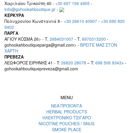
Χαριλάου Τρικούπη 40 -
+30 697 156 4905
-
info@gohookahboutique.gr
-
ΚΕΡΚΥΡΑ
Πολυχρονίου Κωνσταντά 8 -
+30 26610 40907
-
+30 690 820
9402
ΠΑΡΓΑ
ΑΓΙΟΥ ΚΟΣΜΑ 26> - T.
2684031007
- T.
6970313200
-
gohookahboutiqueparga@gmail.com> -
BΡEITE MAΣ ΣΤΟΝ
ΧΑΡΤΗ
ΠΡΕΒΕΖΑ
ΛΕΩΦΟΡΟΣ ΕΙΡΗΝΗΣ 41 - T:
26820 28078
– T:
698 506 9343
> -
gohookahboutiquepreveza@gmail.com
MENU
ΝΕΑ ΠΡΟΪΟΝΤΑ
HERBAL PRODUCTS
ΗΛΕΚΤΡΟΝΙΚΟ ΤΣΙΓΑΡΟ
NICOTINE POUCHES / SNUS
SMOKE PLACE