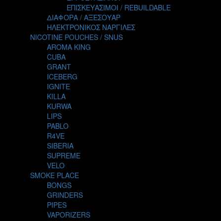
TALES
ΕΠΙΣΚΕΥΑΣΙΜΟΙ / REBUILDABLE
TATTOO
ΔΙΑΦΟΡΑ / ΑΞΕΣΟΥΑΡ
THE ALCHEMIST
ΗΛΕΚΤΡΟΝΙΚΟΣ ΝΑΡΓΙΛΕΣ
THE SMOKER'S CLUB
NICOTINE POUCHES / SNUS
TIKI MAHU
AROMA KING
TWIST
CUBA
VAPE NOVA
GRANT
VGOD
ICEBERG
WILD ZOO
IGNITE
YETI
KILLA
ZEUS JUICE
KURWA
LIPS
PABLO
R4VE
SIBERIA
SUPREME
VELO
SMOKE PLACE
BONGS
GRINDERS
PIPES
VAPORIZERS