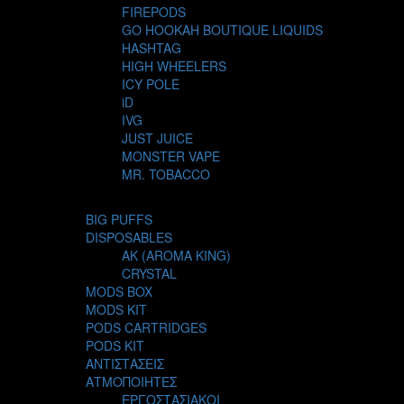
FIREPODS
GO HOOKAH BOUTIQUE LIQUIDS
HASHTAG
HIGH WHEELERS
ICY POLE
iD
IVG
JUST JUICE
MONSTER VAPE
MR. TOBACCO
MUR
NIGHT LIFE
BIG PUFFS
NUBO
DISPOSABLES
OMERTA LIQUIDS
AK (AROMA KING)
OPMH PROJECT
CRYSTAL
S-ELF JUICE
MODS BOX
SADBOY
MODS KIT
SCANDAL
PODS CARTRIDGES
SECRET FOREST
PODS KIT
STEAM CITY LIQUIDS
ΑΝΤΙΣΤΑΣΕΙΣ
STEAM TRAIN
ΑΤΜΟΠΟΙΗΤΕΣ
STEAMPUNK
ΕΡΓΟΣΤΑΣΙΑΚΟΙ