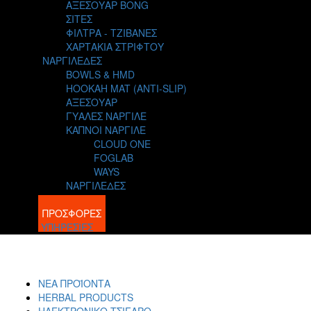
ΑΞΕΣΟΥΑΡ BONG
ΣΙΤΕΣ
ΦΙΛΤΡΑ - ΤΖΙΒΑΝΕΣ
ΧΑΡΤΑΚΙΑ ΣΤΡΙΦΤΟΥ
ΝΑΡΓΙΛΕΔΕΣ
BOWLS & HMD
HOOKAH MAT (ANTI-SLIP)
ΑΞΕΣΟΥΑΡ
ΓΥΑΛΕΣ ΝΑΡΓΙΛΕ
ΚΑΠΝΟΙ ΝΑΡΓΙΛΕ
CLOUD ONE
FOGLAB
WAYS
ΝΑΡΓΙΛΕΔΕΣ
BLOG
ΠΡΟΣΦΟΡΕΣ
ΥΠΗΡΕΣΙΕΣ
ΝΕΑ ΠΡΟΪΟΝΤΑ
HERBAL PRODUCTS
ΗΛΕΚΤΡΟΝΙΚΟ ΤΣΙΓΑΡΟ