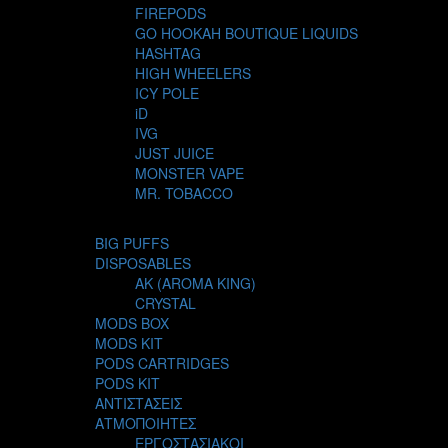
FIREPODS
GO HOOKAH BOUTIQUE LIQUIDS
HASHTAG
HIGH WHEELERS
ICY POLE
iD
IVG
JUST JUICE
MONSTER VAPE
MR. TOBACCO
MUR
NIGHT LIFE
BIG PUFFS
NUBO
DISPOSABLES
OMERTA LIQUIDS
AK (AROMA KING)
OPMH PROJECT
CRYSTAL
S-ELF JUICE
MODS BOX
SADBOY
MODS KIT
SCANDAL
PODS CARTRIDGES
SECRET FOREST
PODS KIT
STEAM CITY LIQUIDS
ΑΝΤΙΣΤΑΣΕΙΣ
STEAM TRAIN
ΑΤΜΟΠΟΙΗΤΕΣ
STEAMPUNK
ΕΡΓΟΣΤΑΣΙΑΚΟΙ