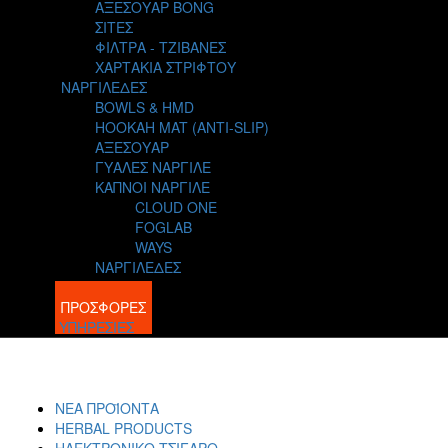
ΑΞΕΣΟΥΑΡ BONG
ΣΙΤΕΣ
ΦΙΛΤΡΑ - ΤΖΙΒΑΝΕΣ
ΧΑΡΤΑΚΙΑ ΣΤΡΙΦΤΟΥ
ΝΑΡΓΙΛΕΔΕΣ
BOWLS & HMD
HOOKAH MAT (ANTI-SLIP)
ΑΞΕΣΟΥΑΡ
ΓΥΑΛΕΣ ΝΑΡΓΙΛΕ
ΚΑΠΝΟΙ ΝΑΡΓΙΛΕ
CLOUD ONE
FOGLAB
WAYS
ΝΑΡΓΙΛΕΔΕΣ
BLOG
ΠΡΟΣΦΟΡΕΣ
ΥΠΗΡΕΣΙΕΣ
ΝΕΑ ΠΡΟΪΟΝΤΑ
HERBAL PRODUCTS
ΗΛΕΚΤΡΟΝΙΚΟ ΤΣΙΓΑΡΟ