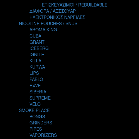
TALES
ΕΠΙΣΚΕΥΑΣΙΜΟΙ / REBUILDABLE
TATTOO
ΔΙΑΦΟΡΑ / ΑΞΕΣΟΥΑΡ
THE ALCHEMIST
ΗΛΕΚΤΡΟΝΙΚΟΣ ΝΑΡΓΙΛΕΣ
THE SMOKER'S CLUB
NICOTINE POUCHES / SNUS
TIKI MAHU
AROMA KING
TWIST
CUBA
VAPE NOVA
GRANT
VGOD
ICEBERG
WILD ZOO
IGNITE
YETI
KILLA
ZEUS JUICE
KURWA
LIPS
PABLO
R4VE
SIBERIA
SUPREME
VELO
SMOKE PLACE
BONGS
GRINDERS
PIPES
VAPORIZERS