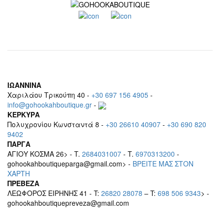
ΙΩΑΝΝΙΝΑ
Χαριλάου Τρικούπη 40 -
+30 697 156 4905
-
info@gohookahboutique.gr
-
ΚΕΡΚΥΡΑ
Πολυχρονίου Κωνσταντά 8 -
+30 26610 40907
-
+30 690 820
9402
ΠΑΡΓΑ
ΑΓΙΟΥ ΚΟΣΜΑ 26> - T.
2684031007
- T.
6970313200
-
gohookahboutiqueparga@gmail.com> -
BΡEITE MAΣ ΣΤΟΝ
ΧΑΡΤΗ
ΠΡΕΒΕΖΑ
ΛΕΩΦΟΡΟΣ ΕΙΡΗΝΗΣ 41 - T:
26820 28078
– T:
698 506 9343
> -
gohookahboutiquepreveza@gmail.com