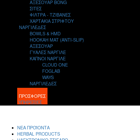
ΑΞΕΣΟΥΑΡ BONG
ΣΙΤΕΣ
ΦΙΛΤΡΑ - ΤΖΙΒΑΝΕΣ
ΧΑΡΤΑΚΙΑ ΣΤΡΙΦΤΟΥ
ΝΑΡΓΙΛΕΔΕΣ
BOWLS & HMD
HOOKAH MAT (ANTI-SLIP)
ΑΞΕΣΟΥΑΡ
ΓΥΑΛΕΣ ΝΑΡΓΙΛΕ
ΚΑΠΝΟΙ ΝΑΡΓΙΛΕ
CLOUD ONE
FOGLAB
WAYS
ΝΑΡΓΙΛΕΔΕΣ
BLOG
ΠΡΟΣΦΟΡΕΣ
ΥΠΗΡΕΣΙΕΣ
ΝΕΑ ΠΡΟΪΟΝΤΑ
HERBAL PRODUCTS
ΗΛΕΚΤΡΟΝΙΚΟ ΤΣΙΓΑΡΟ