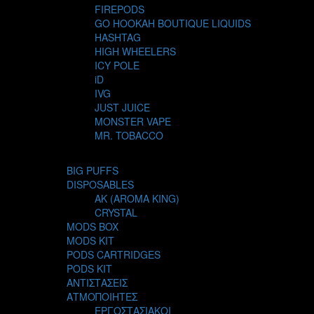
FIREPODS
GO HOOKAH BOUTIQUE LIQUIDS
HASHTAG
HIGH WHEELERS
ICY POLE
iD
IVG
JUST JUICE
MONSTER VAPE
MR. TOBACCO
MUR
NIGHT LIFE
BIG PUFFS
NUBO
DISPOSABLES
OMERTA LIQUIDS
AK (AROMA KING)
OPMH PROJECT
CRYSTAL
S-ELF JUICE
MODS BOX
SADBOY
MODS KIT
SCANDAL
PODS CARTRIDGES
SECRET FOREST
PODS KIT
STEAM CITY LIQUIDS
ΑΝΤΙΣΤΑΣΕΙΣ
STEAM TRAIN
ΑΤΜΟΠΟΙΗΤΕΣ
STEAMPUNK
ΕΡΓΟΣΤΑΣΙΑΚΟΙ