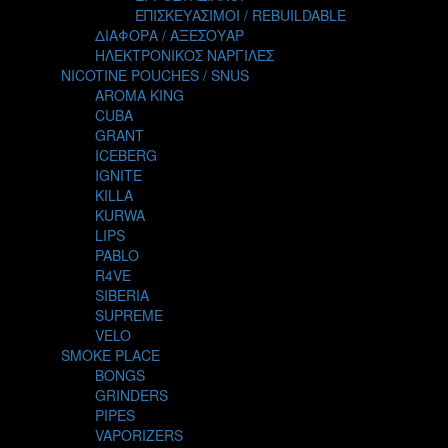
TALES
ΕΠΙΣΚΕΥΑΣΙΜΟΙ / REBUILDABLE
TATTOO
ΔΙΑΦΟΡΑ / ΑΞΕΣΟΥΑΡ
THE ALCHEMIST
ΗΛΕΚΤΡΟΝΙΚΟΣ ΝΑΡΓΙΛΕΣ
THE SMOKER'S CLUB
NICOTINE POUCHES / SNUS
TIKI MAHU
AROMA KING
TWIST
CUBA
VAPE NOVA
GRANT
VGOD
ICEBERG
WILD ZOO
IGNITE
YETI
KILLA
ZEUS JUICE
KURWA
LIPS
PABLO
R4VE
SIBERIA
SUPREME
VELO
SMOKE PLACE
BONGS
GRINDERS
PIPES
VAPORIZERS