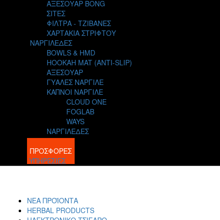
ΑΞΕΣΟΥΑΡ BONG
ΣΙΤΕΣ
ΦΙΛΤΡΑ - ΤΖΙΒΑΝΕΣ
ΧΑΡΤΑΚΙΑ ΣΤΡΙΦΤΟΥ
ΝΑΡΓΙΛΕΔΕΣ
BOWLS & HMD
HOOKAH MAT (ANTI-SLIP)
ΑΞΕΣΟΥΑΡ
ΓΥΑΛΕΣ ΝΑΡΓΙΛΕ
ΚΑΠΝΟΙ ΝΑΡΓΙΛΕ
CLOUD ONE
FOGLAB
WAYS
ΝΑΡΓΙΛΕΔΕΣ
BLOG
ΠΡΟΣΦΟΡΕΣ
ΥΠΗΡΕΣΙΕΣ
ΝΕΑ ΠΡΟΪΟΝΤΑ
HERBAL PRODUCTS
ΗΛΕΚΤΡΟΝΙΚΟ ΤΣΙΓΑΡΟ