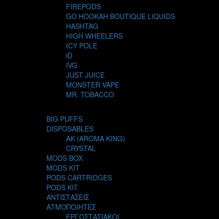
FIREPODS
GO HOOKAH BOUTIQUE LIQUIDS
HASHTAG
HIGH WHEELERS
ICY POLE
iD
IVG
JUST JUICE
MONSTER VAPE
MR. TOBACCO
MUR
NIGHT LIFE
BIG PUFFS
NUBO
DISPOSABLES
OMERTA LIQUIDS
AK (AROMA KING)
OPMH PROJECT
CRYSTAL
S-ELF JUICE
MODS BOX
SADBOY
MODS KIT
SCANDAL
PODS CARTRIDGES
SECRET FOREST
PODS KIT
STEAM CITY LIQUIDS
ΑΝΤΙΣΤΑΣΕΙΣ
STEAM TRAIN
ΑΤΜΟΠΟΙΗΤΕΣ
STEAMPUNK
ΕΡΓΟΣΤΑΣΙΑΚΟΙ