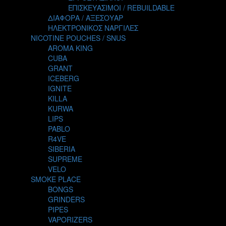
TALES
ΕΠΙΣΚΕΥΑΣΙΜΟΙ / REBUILDABLE
TATTOO
ΔΙΑΦΟΡΑ / ΑΞΕΣΟΥΑΡ
THE ALCHEMIST
ΗΛΕΚΤΡΟΝΙΚΟΣ ΝΑΡΓΙΛΕΣ
THE SMOKER'S CLUB
NICOTINE POUCHES / SNUS
TIKI MAHU
AROMA KING
TWIST
CUBA
VAPE NOVA
GRANT
VGOD
ICEBERG
WILD ZOO
IGNITE
YETI
KILLA
ZEUS JUICE
KURWA
LIPS
PABLO
R4VE
SIBERIA
SUPREME
VELO
SMOKE PLACE
BONGS
GRINDERS
PIPES
VAPORIZERS